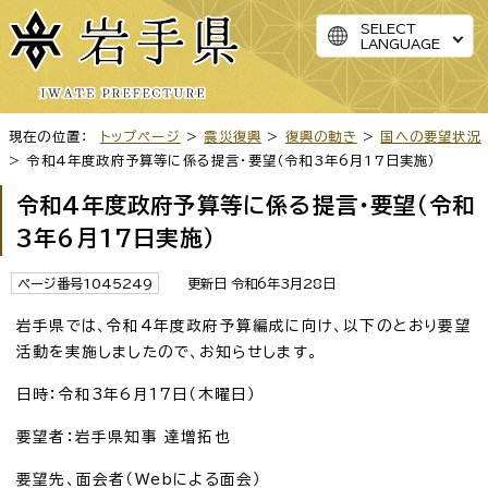
SELECT
LANGUAGE
現在の位置：
トップページ
>
震災復興
>
復興の動き
>
国への要望状況
> 令和4年度政府予算等に係る提言・要望（令和3年6月17日実施）
令和4年度政府予算等に係る提言・要望（令和
3年6月17日実施）
ページ番号1045249
更新日 令和6年3月28日
岩手県では、令和4年度政府予算編成に向け、以下のとおり要望
活動を実施しましたので、お知らせします。
日時：令和3年6月17日（木曜日）
要望者：岩手県知事 達増拓也
要望先、面会者（Webによる面会）