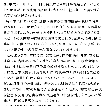
は、平成23 年3月11 日の発災から4か月が経過しようとして
おりますが、その被害の爪跡は、今もなお、被災地に色濃く残さ
れている状況にあります。
特に本県においては、想像を絶する壊滅的被害を受けた沿岸
地域を中心に、現時点（7月19 日現在）で、約4,600 人の尊い
命が失われ、また、未だ行方不明となっている方々が約2,100
人と、その人的被害は極めて深刻であるほか、家屋の流失、倒壊
等の中、避難されている方々も約5,400 人にのぼり、依然、厳
しい状況の中での生活を余儀なくされております。
このような中、本県では、発災以来、国や関係市町村、さらに
は全国の皆様からのご支援とご協力のなか、復旧・復興対策を
進め、4度にわたる補正予算を編成するとともに、このほど、「岩
手県東日本大震災津波復興計画 復興基本計画（案）」をまとめ
るなど、復興に向けて全力で取り組んでいるところであります
が、本県及び沿岸地域は、経済的にも財政的にも脆弱な地域で
あり、県や市町村の対応できる範囲を大きく超え、被災地の甚大
な被害や現場の切実な声への迅速かつ十分な対応をとることが
非常に困難な状況となっております。