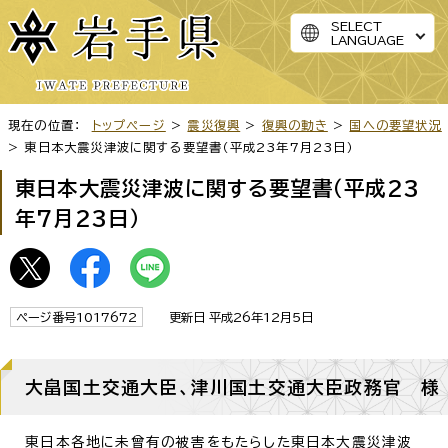
SELECT
LANGUAGE
現在の位置：
トップページ
>
震災復興
>
復興の動き
>
国への要望状況
> 東日本大震災津波に関する要望書（平成23年7月23日）
東日本大震災津波に関する要望書（平成23
年7月23日）
ページ番号1017672
更新日 平成26年12月5日
大畠国土交通大臣、津川国土交通大臣政務官 様
東日本各地に未曾有の被害をもたらした東日本大震災津波