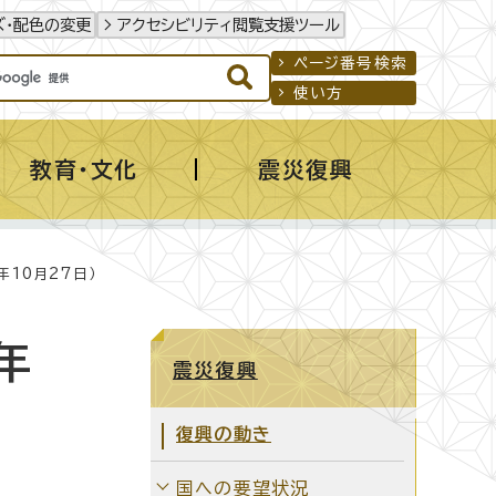
ズ・配色の変更
アクセシビリティ閲覧支援ツール
ページ番号検索
使い方
教育・文化
震災復興
10月27日）
年
震災復興
復興の動き
国への要望状況