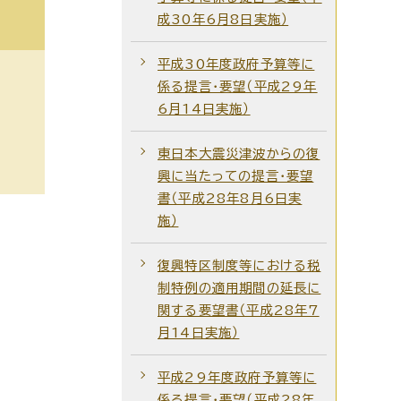
成30年6月8日実施）
平成30年度政府予算等に
係る提言・要望（平成29年
6月14日実施）
東日本大震災津波からの復
興に当たっての提言・要望
書（平成28年8月6日実
施）
復興特区制度等における税
制特例の適用期間の延長に
関する要望書（平成28年7
月14日実施）
平成29年度政府予算等に
係る提言・要望（平成28年