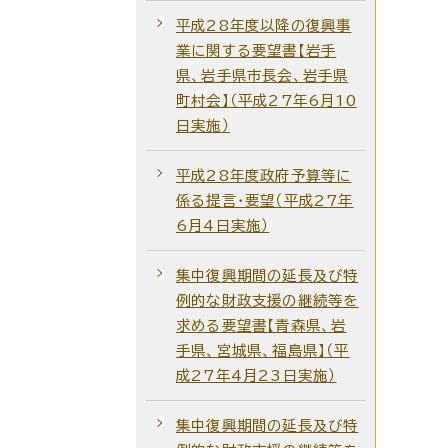
平成28年度以降の復興事
業に関する要望書【岩手
県、岩手県市長会、岩手県
町村会】（平成27年6月10
日実施）
平成28年度政府予算等に
係る提言・要望（平成27年
6月4日実施）
集中復興期間の延長及び特
例的な財政支援の継続等を
求める要望書【青森県、岩
手県、宮城県、福島県】（平
成27年4月23日実施）
集中復興期間の延長及び特