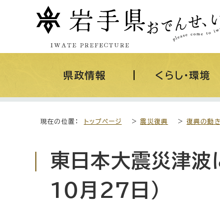
県政情報
くらし・環境
現在の位置：
トップページ
>
震災復興
>
復興の動
東日本大震災津波
10月27日）