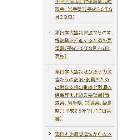
手県沿岸市町村復興期成同
盟会、岩手県】（平成26年8
月29日）
東日本大震災津波からの本
格復興を推進するための要
望書（平成26年8月26日
実施）
東日本大震災及び原子力災
害からの復旧・復興のため
の財政支援の継続と財源の
確保等を求める要望書【青
森県、岩手県、宮城県、福島
県】（平成26年7月10日実
施）
東日本大震災津波からの本