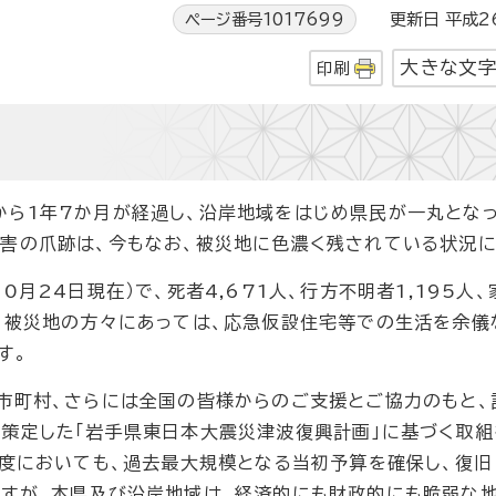
ページ番号1017699
更新日 平成26
大きな文
印刷
ら1年7か月が経過し、沿岸地域をはじめ県民が一丸となっ
害の爪跡は、今もなお、被災地に色濃く残されている状況に
月24日現在）で、死者4,671人、行方不明者1,195人
り、被災地の方々にあっては、応急仮設住宅等での生活を余儀
す。
市町村、さらには全国の皆様からのご支援とご協力のもと、
に策定した「岩手県東日本大震災津波復興計画」に基づく取
年度においても、過去最大規模となる当初予算を確保し、復旧
ますが、本県及び沿岸地域は、経済的にも財政的にも脆弱な地