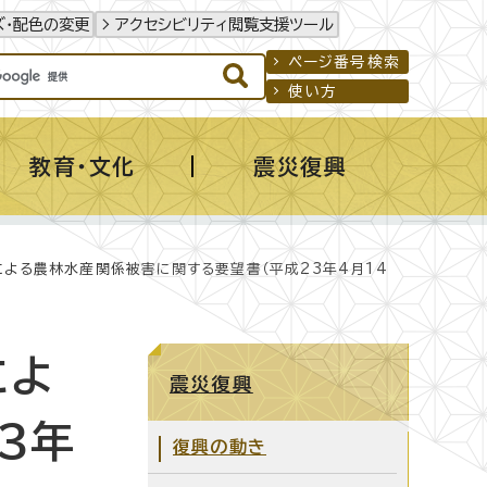
ズ・配色の変更
アクセシビリティ閲覧支援ツール
ページ番号検索
使い方
教育・文化
震災復興
よる農林水産関係被害に関する要望書（平成23年4月14
によ
震災復興
3年
復興の動き