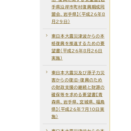
手県沿岸市町村復興期成同
盟会、岩手県】（平成26年8
月29日）
東日本大震災津波からの本
格復興を推進するための要
望書（平成26年8月26日
実施）
東日本大震災及び原子力災
害からの復旧・復興のため
の財政支援の継続と財源の
確保等を求める要望書【青
森県、岩手県、宮城県、福島
県】（平成26年7月10日実
施）