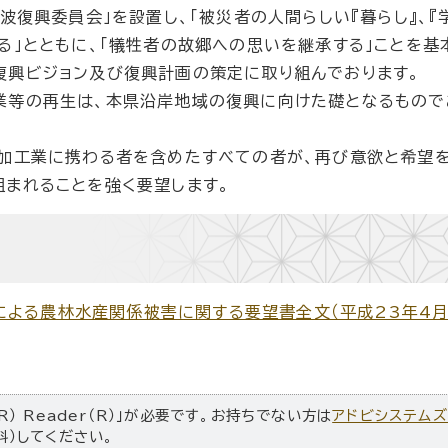
復興委員会」を設置し、「被災者の人間らしい『暮らし』、『学
る」とともに、「犠牲者の故郷への思いを継承する」ことを基
復興ビジョン及び復興計画の策定に取り組んでおります。
等の再生は、本県沿岸地域の復興に向けた礎となるもので
加工業に携わる者を含めたすべての者が、再び意欲と希望
組まれることを強く要望します。
よる農林水産関係被害に関する要望書全文（平成23年4月
R） Reader（R）」が必要です。お持ちでない方は
アドビシステム
料）してください。