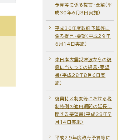
予算等に係る提言・要望（平
成30年6月8日実施）
平成30年度政府予算等に
係る提言・要望（平成29年
6月14日実施）
東日本大震災津波からの復
興に当たっての提言・要望
書（平成28年8月6日実
施）
復興特区制度等における税
制特例の適用期間の延長に
関する要望書（平成28年7
月14日実施）
平成29年度政府予算等に