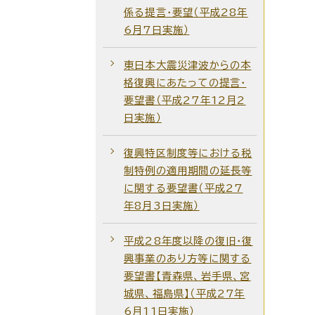
係る提言・要望（平成28年
6月7日実施）
東日本大震災津波からの本
格復興にあたっての提言・
要望書（平成27年12月2
日実施）
復興特区制度等における税
制特例の適用期間の延長等
に関する要望書（平成27
年8月3日実施）
平成28年度以降の復旧・復
興事業のあり方等に関する
要望書【青森県、岩手県、宮
城県、福島県】（平成27年
6月11日実施）