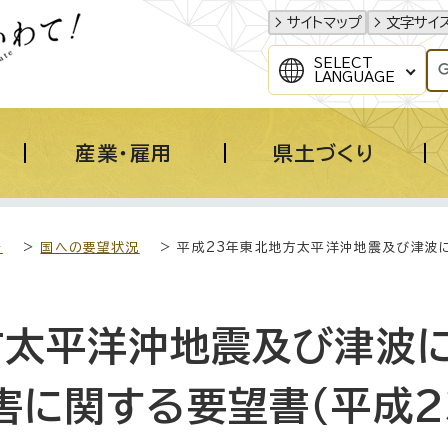
サイトマップ
文字サイ
SELECT
LANGUAGE
産業・雇用
県土づくり
き
>
国への要望状況
> 平成23年東北地方太平洋沖地震及び津波に
方太平洋沖地震及び津波
害に関する要望書（平成2