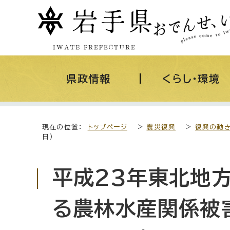
県政情報
くらし・環境
現在の位置：
トップページ
>
震災復興
>
復興の動
日）
平成23年東北地
る農林水産関係被