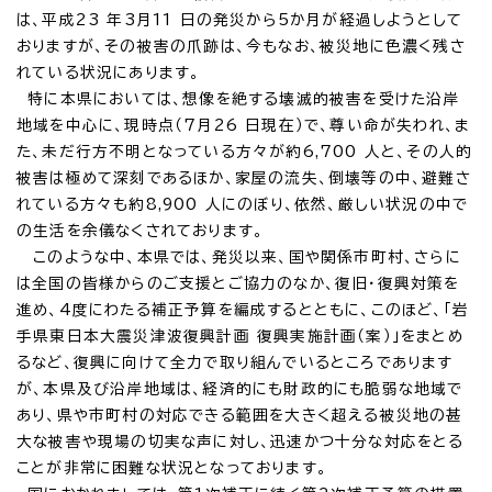
は、平成23 年3月11 日の発災から5か月が経過しようとして
おりますが、その被害の爪跡は、今もなお、被災地に色濃く残さ
れている状況にあります。
特に本県においては、想像を絶する壊滅的被害を受けた沿岸
地域を中心に、現時点（7月26 日現在）で、尊い命が失われ、ま
た、未だ行方不明となっている方々が約6,700 人と、その人的
被害は極めて深刻であるほか、家屋の流失、倒壊等の中、避難さ
れている方々も約8,900 人にのぼり、依然、厳しい状況の中で
の生活を余儀なくされております。
このような中、本県では、発災以来、国や関係市町村、さらに
は全国の皆様からのご支援とご協力のなか、復旧・復興対策を
進め、4度にわたる補正予算を編成するとともに、このほど、「岩
手県東日本大震災津波復興計画 復興実施計画（案）」をまとめ
るなど、復興に向けて全力で取り組んでいるところであります
が、本県及び沿岸地域は、経済的にも財政的にも脆弱な地域で
あり、県や市町村の対応できる範囲を大きく超える被災地の甚
大な被害や現場の切実な声に対し、迅速かつ十分な対応をとる
ことが非常に困難な状況となっております。