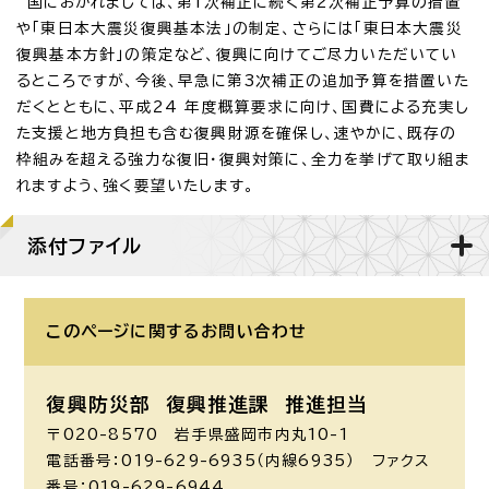
国におかれましては、第1次補正に続く第2次補正予算の措置
や「東日本大震災復興基本法」の制定、さらには「東日本大震災
復興基本方針」の策定など、復興に向けてご尽力いただいてい
るところですが、今後、早急に第3次補正の追加予算を措置いた
だくとともに、平成24 年度概算要求に向け、国費による充実し
た支援と地方負担も含む復興財源を確保し、速やかに、既存の
枠組みを超える強力な復旧・復興対策に、全力を挙げて取り組ま
れますよう、強く要望いたします。
添付ファイル
このページに関する
お問い合わせ
復興防災部 復興推進課 推進担当
〒020-8570 岩手県盛岡市内丸10-1
電話番号：019-629-6935（内線6935） ファクス
番号：019-629-6944