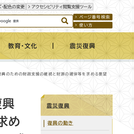
ズ・配色の変更
アクセシビリティ閲覧支援ツール
ページ番号検索
使い方
教育・文化
震災復興
復興のための財政支援の継続と財源の確保等を求める要望
復興
震災復興
求め
復興の動き