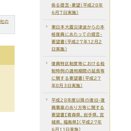
係る提言・要望（平成28年
6月7日実施）
ズ社の
東日本大震災津波からの本
格復興にあたっての提言・
要望書（平成27年12月2
日実施）
復興特区制度等における税
制特例の適用期間の延長等
に関する要望書（平成27
年8月3日実施）
平成28年度以降の復旧・復
興事業のあり方等に関する
要望書【青森県、岩手県、宮
城県、福島県】（平成27年
6月11日実施）