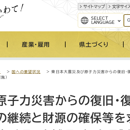
サイトマップ
文字サイ
SELECT
LANGUAGE
産業・雇用
県土づくり
き
>
国への要望状況
> 東日本大震災及び原子力災害からの復旧・
実施）
原子力災害からの復旧・
の継続と財源の確保等を