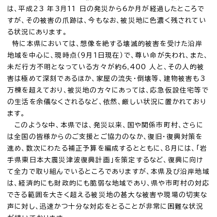
は、平成23 年3月11 日の発災から6か月が経過したところで
すが、その被害の爪跡は、今もなお、被災地に色濃く残されてい
る状況にあります。
特に本県においては、想像を絶する壊滅的被害を受けた沿岸
地域を中心に、現時点（9月1日現在）で、尊い命が失われ、また、
未だ行方不明となっている方々が約6,400 人と、その人的被
害は極めて深刻であるほか、家屋の流失・倒壊等、建物被害も3
万棟を超えており、被災地の方々にあっては、応急仮設住宅等で
の生活を余儀なくされるなど、依然、厳しい状況に置かれており
ます。
このような中、本県では、発災以来、国や関係市町村、さらに
は全国の皆様からのご支援とご協力のなか、復旧・復興対策を
進め、数次にわたる補正予算を編成するとともに、8月には、「岩
手県東日本大震災津波復興計画」を策定するなど、復興に向け
て全力で取り組んでいるところでありますが、本県及び沿岸地域
は、経済的にも財政的にも脆弱な地域であり、県や市町村の対応
できる範囲を大きく超える被災地の甚大な被害や現場の切実な
声に対し、迅速かつ十分な対応をとることが非常に困難な状況