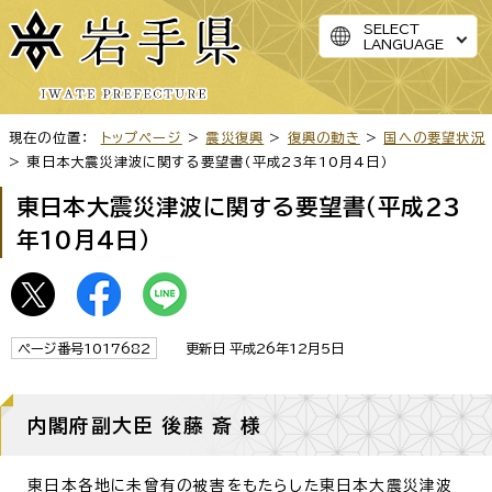
SELECT
LANGUAGE
現在の位置：
トップページ
>
震災復興
>
復興の動き
>
国への要望状況
> 東日本大震災津波に関する要望書（平成23年10月4日）
東日本大震災津波に関する要望書（平成23
年10月4日）
ページ番号1017682
更新日 平成26年12月5日
内閣府副大臣 後藤 斎 様
東日本各地に未曾有の被害をもたらした東日本大震災津波