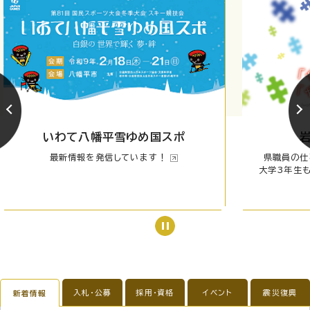
いわて八幡平雪ゆめ国スポ
最新情報を発信しています！
県職員の仕
大学3年生
入札・公募
採用・資格
イベント
震災復興
新着情報