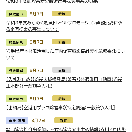
令和8年度建設業新分野進出等表彰事業の募集
8月7日
新着
県政情報
令和8年度みちのく潮風トレイルプロモーション業務委託に係
る企画提案の募集について
8月7日
新着
県政情報
岩手県産木材を活用した庁内保育施設備品製作業務委託につ
いて
8月7日
更新
県政情報
【入札取止め】【沿岸広域振興局（釜石）】普通乗用自動車（沿岸
土木部）《一般競争入札》
8月7日
新着
県政情報
【出納局】空港用プラウ除雪車《（特定調達）一般競争入札》
8月7日
新着
産業・雇用
緊急浚渫推進事業債における浚渫発生土砂情報（衣川2号防災