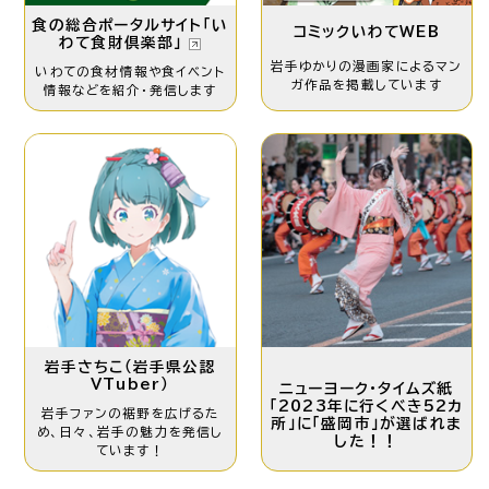
食の総合ポータルサイト「い
コミックいわてWEB
わて食財倶楽部」
岩手ゆかりの漫画家による
マン
いわての食材情報や食イベント
ガ作品を掲載しています
情報などを紹介・発信します
岩手さちこ
（岩手県公認
VTuber）
ニューヨーク・タイムズ紙
「2023年に行くべき52カ
岩手ファンの裾野を
広げるた
所」に「盛岡市」が選ばれま
め、日々、岩手の魅力を発信し
した！！
ています！