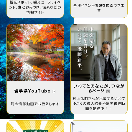
観光スポット、観光コース、
イベ
各種イベント情報を
検索できま
ント、食とおみやげ、
温泉などの
す
情報サイト
いわてとあなたが、つなが
るページ
岩手県YouTube
村上弘明さんが出演する
いわて
ゆかりの偉人紹介や
震災復興動
旬の情報動画で
お伝えします
画を配信中！！