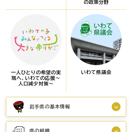
の政策分野
いわて県議会
一人ひとりの希望の実
現へ、いわての応援～
人口減少対策～
岩手県の基本情報
県の組織