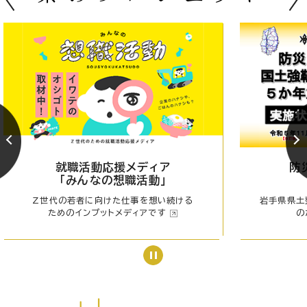
就職活動応援メディア
防
「みんなの想職活動」
Z世代の若者に向けた仕事を想い続ける
岩手県県土
ためのインプットメディアです
の