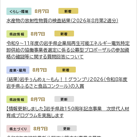
8月7日
新着
くらし・環境
水産物の放射性物質の検査結果（2026年8月第2週分）
8月7日
新着
県政情報
令和9～11年度の岩手県企業局再生可能エネルギー電気特定
卸供給の協働事業者選定に係る公募型プロポーザルの参加資
格の確認等に関する質問回答について
8月7日
新着
産業・雇用
（結果）岩手ぅんめぇ～もん！！グランプリ2026（令和8年度
岩手県ふるさと食品コンクール）の入賞
8月7日
更新
県政情報
【情報更新しました】岩手県政150周年記念事業 次世代人材
育成プログラムを実施します
8月7日
更新
県土づくり