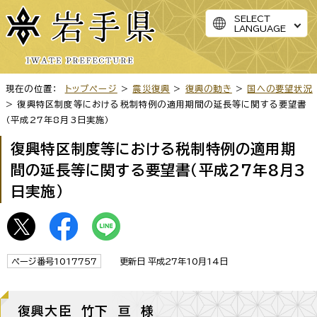
SELECT
LANGUAGE
現在の位置：
トップページ
>
震災復興
>
復興の動き
>
国への要望状況
> 復興特区制度等における税制特例の適用期間の延長等に関する要望書
（平成27年8月3日実施）
復興特区制度等における税制特例の適用期
間の延長等に関する要望書（平成27年8月3
日実施）
ページ番号1017757
更新日 平成27年10月14日
復興大臣 竹下 亘 様