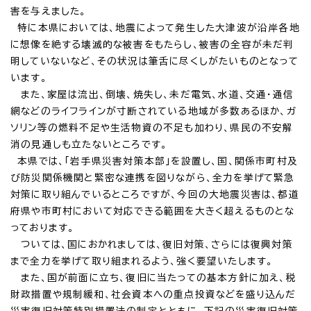
害を与えました。
特に本県においては、地震によって発生した大津波が沿岸各地
に想像を絶する壊滅的な被害をもたらし、被害の全容が未だ判
明していないなど、その状況は筆舌に尽くしがたいものとなって
います。
また、家屋は流出、倒壊、焼失し、未だ電気、水道、交通・通信
網などのライフラインが寸断されている地域が多数あるほか、ガ
ソリン等の燃料不足や生活物資の不足も加わり、県民の不安解
消の見通しも立たないところです。
本県では、「岩手県災害対策本部」を設置し、国、関係市町村及
び防災関係機関と緊密な連携を図りながら、全力を挙げて緊急
対策に取り組んでいるところですが、今回の大地震災害は、都道
府県や市町村において対応できる範囲を大きく超えるものとな
っております。
ついては、国におかれましては、復旧対策、さらには復興対策
まで全力を挙げて取り組まれるよう、強く要望いたします。
また、国が前面に立ち、復旧に当たっての基本方針に加え、税
財政措置や規制緩和、社会資本への重点投資などを盛り込んだ
災害復旧対策特別措置法の制定とともに、下記の災害復旧対策