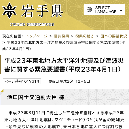
SELECT
LANGUAGE
現在の位置：
トップページ
>
震災復興
>
復興の動き
>
国への要望状況
> 平成23年東北地方太平洋沖地震及び津波災害に関する緊急要望書（平
成23年4月1日）
平成23年東北地方太平洋沖地震及び津波災
害に関する緊急要望書（平成23年4月1日）
ページ番号1017319
更新日 平成26年12月5日
池口国土交通副大臣 様
平成23年3月11日に発生した三陸沖を震源とする平成23年
東北地方太平洋沖地震は、マグニチュード9.0と我が国の観測史
上類を見ない規模の大地震で、東日本各地に甚大かつ深刻な被