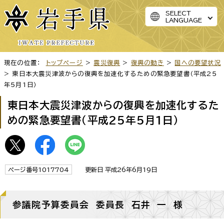
SELECT
LANGUAGE
現在の位置：
トップページ
>
震災復興
>
復興の動き
>
国への要望状況
> 東日本大震災津波からの復興を加速化するための緊急要望書（平成25
年5月1日）
東日本大震災津波からの復興を加速化するた
めの緊急要望書（平成25年5月1日）
ページ番号1017704
更新日 平成26年6月19日
参議院予算委員会 委員長 石井 一 様