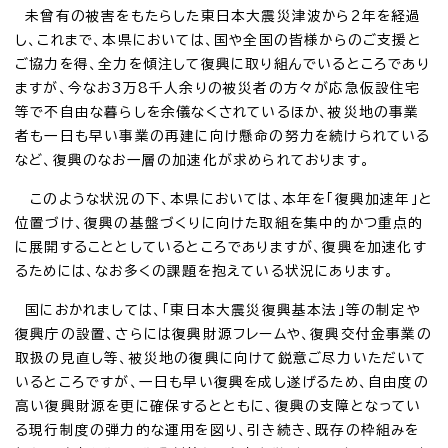
未曾有の被害をもたらした東日本大震災津波から2年を経過
し、これまで、本県においては、国や全国の皆様からのご支援と
ご協力を得、全力を傾注して復興に取り組んでいるところであり
ますが、今なお3万8千人余りの被災者の方々が応急仮設住宅
等で不自由な暮らしを余儀なくされているほか、被災地の事業
者も一日も早い事業の再建に向け懸命の努力を続けられている
など、復興のなお一層の加速化が求められております。
このような状況の下、本県においては、本年を「復興加速年」と
位置づけ、復興の基盤づくりに向けた取組を集中的かつ重点的
に展開することとしているところでありますが、復興を加速化す
るためには、なお多くの課題を抱えている状況にあります。
国におかれましては、「東日本大震災復興基本法」等の制定や
復興庁の設置、さらには復興財源フレームや、復興交付金事業の
取扱の見直し等、被災地の復興に向けて鋭意ご尽力いただいて
いるところですが、一日も早い復興を成し遂げるため、自由度の
高い復興財源を更に確保するとともに、復興の支障となってい
る現行制度の弾力的な運用を図り、引き続き、既存の枠組みを