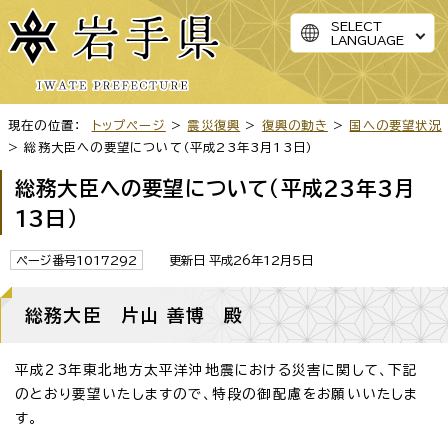
SELECT
LANGUAGE
現在の位置：
トップページ
>
震災復興
>
復興の動き
>
国への要望状況
> 総務大臣への要望について（平成23年3月13日）
総務大臣への要望について（平成23年3月
13日）
ページ番号1017292
更新日 平成26年12月5日
総務大臣 片山 善博 殿
平成23年東北地方太平洋沖地震における災害に関して、下記
のとおり要望いたしますので、特段の御配慮をお願いいたしま
す。