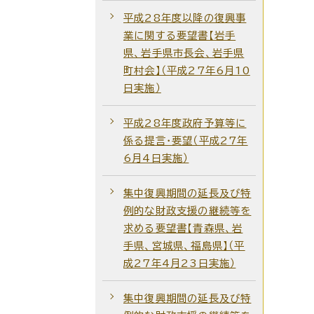
平成28年度以降の復興事
業に関する要望書【岩手
県、岩手県市長会、岩手県
町村会】（平成27年6月10
日実施）
平成28年度政府予算等に
係る提言・要望（平成27年
6月4日実施）
集中復興期間の延長及び特
例的な財政支援の継続等を
求める要望書【青森県、岩
手県、宮城県、福島県】（平
成27年4月23日実施）
集中復興期間の延長及び特