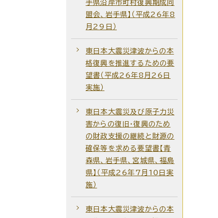
手県沿岸市町村復興期成同
盟会、岩手県】（平成26年8
月29日）
東日本大震災津波からの本
格復興を推進するための要
望書（平成26年8月26日
実施）
東日本大震災及び原子力災
害からの復旧・復興のため
の財政支援の継続と財源の
確保等を求める要望書【青
森県、岩手県、宮城県、福島
県】（平成26年7月10日実
施）
東日本大震災津波からの本