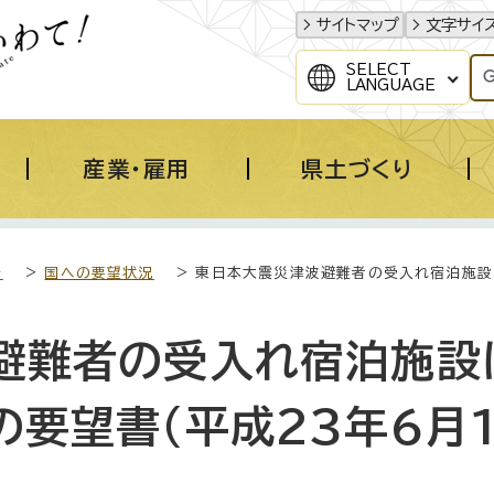
サイトマップ
文字サイ
SELECT
LANGUAGE
産業・雇用
県土づくり
き
>
国への要望状況
> 東日本大震災津波避難者の受入れ宿泊施設に
避難者の受入れ宿泊施設
要望書（平成23年6月1