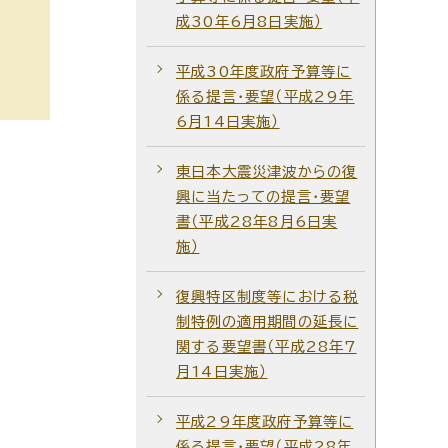
成30年6月8日実施）
平成30年度政府予算等に
係る提言・要望（平成29年
6月14日実施）
東日本大震災津波からの復
興に当たっての提言・要望
書（平成28年8月6日実
施）
復興特区制度等における税
制特例の適用期間の延長に
関する要望書（平成28年7
月14日実施）
平成29年度政府予算等に
係る提言・要望（平成28年