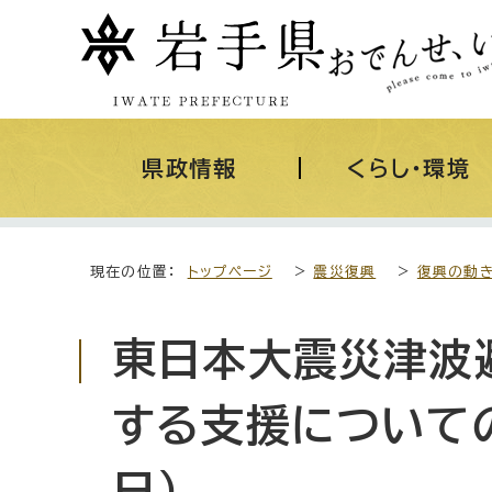
県政情報
くらし・環境
現在の位置：
トップページ
>
震災復興
>
復興の動
東日本大震災津波
する支援についての
日）