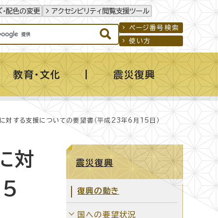
ズ・配色の変更
アクセシビリティ閲覧支援ツール
ページ番号検索
使い方
教育・文化
震災復興
対する支援についての要望書（平成23年6月15日）
に対
震災復興
5
復興の動き
国への要望状況