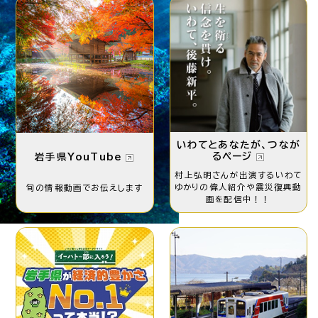
いわてとあなたが、つなが
るページ
岩手県YouTube
村上弘明さんが出演する
いわて
ゆかりの偉人紹介や
震災復興動
旬の情報動画で
お伝えします
画を配信中！！