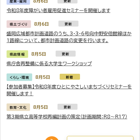
8月6日
更新
産業・雇用
令和8年度障がい者雇用促進セミナーを開催します
8月6日
更新
県土づくり
盛岡広域都市計画道路のうち、3・3・6号向中野安倍館線ほか
1路線について、都市計画道路の変更を行います。
8月5日
更新
県政情報
県庁舎再整備に係る大学生ワークショップ
8月5日
新着
くらし・環境
【参加者募集】令和8年度ひとにやさしいまちづくりセミナーを
開催します！
8月5日
更新
教育・文化
第3期県立高等学校再編計画の策定（計画期間：R8～R17）