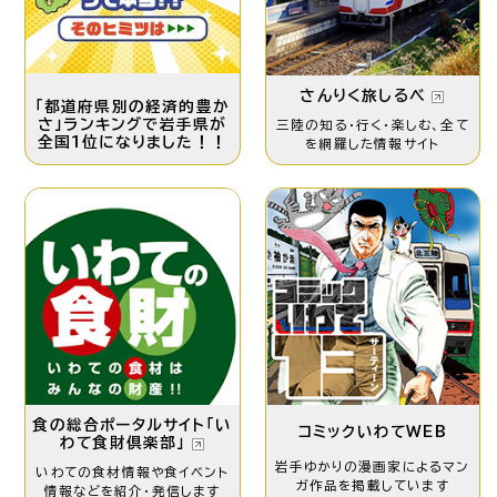
さんりく旅しるべ
「都道府県別の経済的豊か
さ」ランキングで岩手県が
三陸の知る・行く・楽しむ、
全て
全国1位になりました！！
を網羅した情報サイト
食の総合ポータルサイト「い
コミックいわてWEB
わて食財倶楽部」
岩手ゆかりの漫画家による
マン
いわての食材情報や食イベント
ガ作品を掲載しています
情報などを紹介・発信します