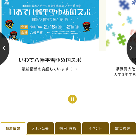
いわて八幡平雪ゆめ国スポ
最新情報を発信しています！
県職員の仕
大学3年生
入札・公募
採用・資格
イベント
震災復興
新着情報