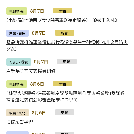
8月7日
新着
県政情報
【出納局】空港用プラウ除雪車《（特定調達）一般競争入札》
8月7日
新着
産業・雇用
緊急浚渫推進事業債における浚渫発生土砂情報（衣川2号防災
ダム）
8月7日
更新
くらし・環境
岩手県子育て支援員研修
8月6日
新着
県政情報
「林野火災警報・注意報制度説明動画制作等広報業務」受託候
補者選定委員会の審査結果について
8月6日
更新
教育・文化
にほんご学習