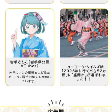
岩手さちこ
（岩手県公認
VTuber）
ニューヨーク・タイムズ紙
「2023年に行くべき52カ
岩手ファンの裾野を
広げるた
所」に「盛岡市」が選ばれま
め、日々、岩手の魅力を発信し
した！！
ています！
広告欄