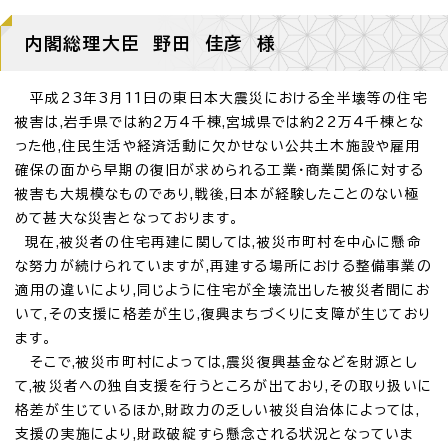
内閣総理大臣 野田 佳彦 様
平成23年3月11日の東日本大震災における全半壊等の住宅
被害は,岩手県では約2万4千棟,宮城県では約22万4千棟とな
った他,住民生活や経済活動に欠かせない公共土木施設や雇用
確保の面から早期の復旧が求められる工業・商業関係に対する
被害も大規模なものであり,戦後,日本が経験したことのない極
めて甚大な災害となっております。
現在,被災者の住宅再建に関しては,被災市町村を中心に懸命
な努力が続けられていますが,再建する場所における整備事業の
適用の違いにより,同じように住宅が全壊流出した被災者間にお
いて,その支援に格差が生じ,復興まちづくりに支障が生じており
ます。
そこで,被災市町村によっては,震災復興基金などを財源とし
て,被災者への独自支援を行うところが出ており,その取り扱いに
格差が生じているほか,財政力の乏しい被災自治体によっては,
支援の実施により,財政破綻すら懸念される状況となっていま