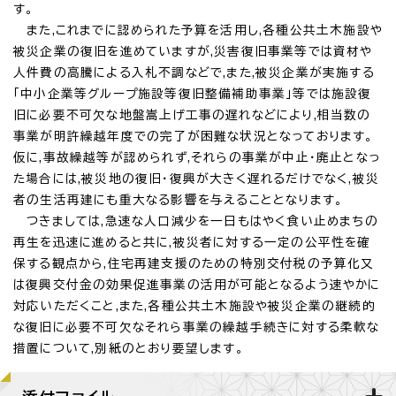
す。
また,これまでに認められた予算を活用し,各種公共土木施設や
被災企業の復旧を進めていますが,災害復旧事業等では資材や
人件費の高騰による入札不調などで,また,被災企業が実施する
「中小企業等グループ施設等復旧整備補助事業」等では施設復
旧に必要不可欠な地盤嵩上げ工事の遅れなどにより,相当数の
事業が明許繰越年度での完了が困難な状況となっております。
仮に,事故繰越等が認められず,それらの事業が中止・廃止となっ
た場合には,被災地の復旧・復興が大きく遅れるだけでなく,被災
者の生活再建にも重大なる影響を与えることとなります。
つきましては,急速な人口減少を一日もはやく食い止めまちの
再生を迅速に進めると共に,被災者に対する一定の公平性を確
保する観点から,住宅再建支援のための特別交付税の予算化又
は復興交付金の効果促進事業の活用が可能となるよう速やかに
対応いただくこと,また,各種公共土木施設や被災企業の継続的
な復旧に必要不可欠なそれら事業の繰越手続きに対する柔軟な
措置について,別紙のとおり要望します。