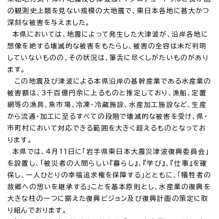
の観測史上類を見ない規模の大地震で、東日本各地に甚大かつ
深刻な被害を与えました。
本県においては、地震によって発生した大津波が、沿岸各地に
想像を絶する壊滅的な被害をもたらし、被害の全容は未だ判明
していないものの、その状況は、筆舌に尽くしがたいものがあり
ます。
この地震及び津波による本県沿岸の基幹産業である水産業の
被害額は、3千百億円余に上るものと推定しており、漁船、定置
網等の漁具、魚市場、冷凍・冷蔵施設、水産加工施設など、生産
から流通・加工に至るすべての段階で壊滅的な被害を受け、県・
市町村において対応できる範囲を大きく超えるものとなってお
ります。
本県では、4月11日に「岩手県東日本大震災津波復興委員会」
を設置し、「被災者の人間らしい『暮らし』、『学び』、『仕事』を確
保し、一人ひとりの幸福追求権を保障する」とともに、「犠牲者の
故郷への思いを継承する」ことを基本原則とし、水産業の復興を
大きな柱の一つに据えた復興ビジョン及び復興計画の策定に取
り組んでおります。