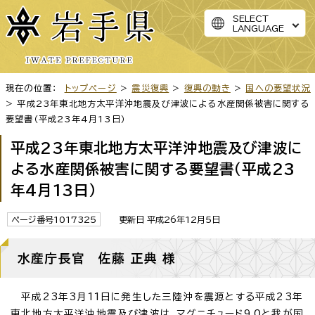
SELECT
LANGUAGE
現在の位置：
トップページ
>
震災復興
>
復興の動き
>
国への要望状況
> 平成23年東北地方太平洋沖地震及び津波による水産関係被害に関する
要望書（平成23年4月13日）
平成23年東北地方太平洋沖地震及び津波に
よる水産関係被害に関する要望書（平成23
年4月13日）
ページ番号1017325
更新日 平成26年12月5日
水産庁長官 佐藤 正典 様
平成23年3月11日に発生した三陸沖を震源とする平成23年
東北地方太平洋沖地震及び津波は、マグニチュード9.0と我が国