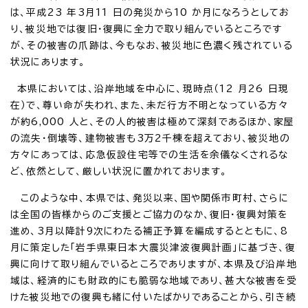
は、平成23 年3月11 日の発災から10 か月になろうとしてお
り、被災地では復旧・復興に全力で取り組んでいるところです
が、その被害の爪跡は、今もなお、被災地に色濃く残されている
状況にあります。
本県においては、沿岸地域を中心に、現時点（12 月26 日現
在）で、尊い命が失われ、また、未だ行方不明となっている方々
が約6,000 人と、その人的被害は極めて深刻であるほか、家屋
の流失・倒壊等、建物被害も3万2千棟を超えており、被災地の
方々にあっては、応急仮設住宅等での生活を余儀なくされるな
ど、依然として、厳しい状況に置かれております。
このような中、本県では、発災以来、国や関係市町村、さらに
は全国の皆様からのご支援とご協力のなか、復旧・復興対策を
進め、3月以降計9次にわたる補正予算を編成するとともに、8
月に策定した「岩手県東日本大震災津波復興計画」に基づき、復
興に向けて取り組んでいるところでありますが、本県及び沿岸地
域は、経済的にも財政的にも脆弱な地域であり、甚大な被害を受
けた被災地での復興も緒に付いたばかりであることから、引き続