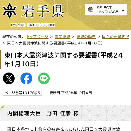
SELECT
LANGUAGE
現在の位置：
トップページ
>
震災復興
>
復興の動き
>
国への要望状況
> 東日本大震災津波に関する要望書（平成24年1月10日）
東日本大震災津波に関する要望書（平成24
年1月10日）
ページ番号1017695
更新日 平成26年12月4日
内閣総理大臣 野田 佳彦 様
東日本各地に未曾有の被害をもたらした東日本大震災津波