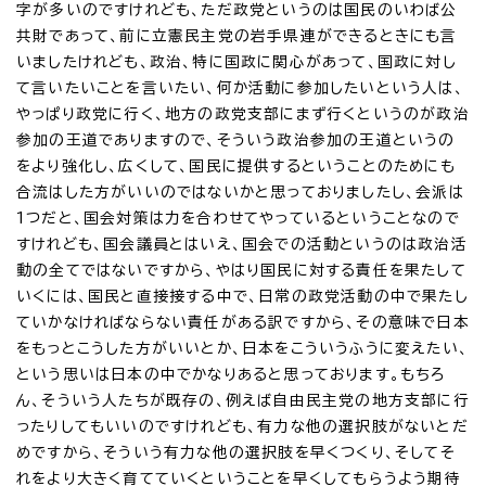
字が多いのですけれども、ただ政党というのは国民のいわば公
共財であって、前に立憲民主党の岩手県連ができるときにも言
いましたけれども、政治、特に国政に関心があって、国政に対し
て言いたいことを言いたい、何か活動に参加したいという人は、
やっぱり政党に行く、地方の政党支部にまず行くというのが政治
参加の王道でありますので、そういう政治参加の王道というの
をより強化し、広くして、国民に提供するということのためにも
合流はした方がいいのではないかと思っておりましたし、会派は
1つだと、国会対策は力を合わせてやっているということなので
すけれども、国会議員とはいえ、国会での活動というのは政治活
動の全てではないですから、やはり国民に対する責任を果たして
いくには、国民と直接接する中で、日常の政党活動の中で果たし
ていかなければならない責任がある訳ですから、その意味で日本
をもっとこうした方がいいとか、日本をこういうふうに変えたい、
という思いは日本の中でかなりあると思っております。もちろ
ん、そういう人たちが既存の、例えば自由民主党の地方支部に行
ったりしてもいいのですけれども、有力な他の選択肢がないとだ
めですから、そういう有力な他の選択肢を早くつくり、そしてそ
れをより大きく育てていくということを早くしてもらうよう期待