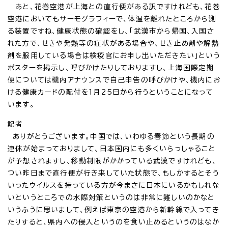
あと、花巻空港が上海との直行便がある訳ですけれども、花巻
空港においてもサーモグラフィーで、体温を離れたところから測
る装置ですね、健康状態の確認をし、「武漢市から帰国、入国さ
れた方で、せきや発熱等の症状がある場合や、せき止め剤や解熱
剤を服用している場合は検疫官にお申し出いただきたい」という
ポスターを掲示し、呼びかけたりしておりますし、上海国際定期
便については機内アナウンスで自己申告の呼びかけや、機内にお
ける健康カードの配付を1月25日から行うということになって
います。
記者
ありがとうございます。中国では、いわゆる春節という長期の
連休が始まっておりまして、日本国内にも多くいらっしゃること
が予想されますし、移動制限がかかっている武漢ですけれども、
つい昨日まで直行便が行き来していた状態で、もしかするとそう
いったウイルスを持っている方が今まさに日本にいるかもしれな
いというところでの水際対策というのは非常に難しいのかなと
いうふうに思いまして、例えば東京の空港から新幹線で入ってき
たりすると、県内への侵入というのを食い止めるというのはなか