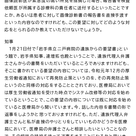
画像読影医が緊急度の高い所見を指摘した場合、報告書を検査
依頼医が所属する診療科の責任者に送付するといったことです
とか、あるいは患者に対して画像診断書の報告書を直接手渡す
といった内容なのですけれども、この要望に対してどのような対
応をとられるのか教えていただけないでしょうか。
知事
1月21日付で「岩手県立二戸病院の遺族からの要望書」とい
う題で、岩手県知事、達増拓也殿ということで、遺族代理人弁護
士さんからの書簡をいただいているところでありますけれども、
そこに書かれている要望の内容については、令和元年12月の厚
生労働省通知において再発防止策というのを、その再発防止策
というのと同様の対応をすることとされており、医療局において
は厚生労働省通知を受けた時点でシステム改修等の対応を始め
ているということで、この要望の内容については既に対応を始め
ていると医療局から聞いています。今、話した内容を書簡の形で
返事をしようかと思っておりますけれども、ただ、遺族代理人弁
護士さんと私が直接のやりとりをしていいものかどうかを医療
局において、医療局の弁護士さんと相談したいということなの