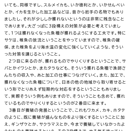
いても、同様ですし、スルメイカも、いか徳利とか、いかせんべい
とか、イカを生かした加工品などは、昔から岩手の名物でもあり
ましたし、それが少ししか獲れないというのは非常に残念なこと
であります。大ざっぱに3段構えの対策が必要と考えていまし
て、1つは獲れなくなった魚種が獲れるようにする工夫です。特に
サケは、稚魚の放流ということをやっていますので、稚魚の確
保、また稚魚をより海水温の変化に強くしていくような、そうい
った対策を講じるということ。
2つ目に来るのが、獲れるものでやりくりするということで、サ
バとかイワシとか、またタラなども、そういう獲れる魚種で漁師さ
んたちの収入や、あと加工の仕事につなげていく。また、加工で、
獲れなくなった魚種について、日本の他の地域から取り寄せると
いう形でとりあえず短期的な対応をするということもありまし
て、実際そういう例もありますので、そういうことも含めて、獲れ
ているものでやりくりするというのが2番目に来ます。
3番目が養殖の発展ということで、これもワカメ、カキ、ホタテ
のように、既に養殖が盛んなものをより強くするということに加
え、ギンザケとか、サクラマスとか、今まで養殖していなかったよ