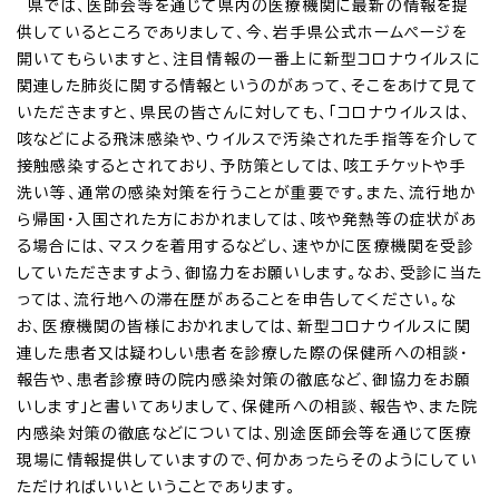
県では、医師会等を通じて県内の医療機関に最新の情報を提
供しているところでありまして、今、岩手県公式ホームページを
開いてもらいますと、注目情報の一番上に新型コロナウイルスに
関連した肺炎に関する情報というのがあって、そこをあけて見て
いただきますと、県民の皆さんに対しても、「コロナウイルスは、
咳などによる飛沫感染や、ウイルスで汚染された手指等を介して
接触感染するとされており、予防策としては、咳エチケットや手
洗い等、通常の感染対策を行うことが重要です。また、流行地か
ら帰国・入国された方におかれましては、咳や発熱等の症状があ
る場合には、マスクを着用するなどし、速やかに医療機関を受診
していただきますよう、御協力をお願いします。なお、受診に当た
っては、流行地への滞在歴があることを申告してください。な
お、医療機関の皆様におかれましては、新型コロナウイルスに関
連した患者又は疑わしい患者を診療した際の保健所への相談・
報告や、患者診療時の院内感染対策の徹底など、御協力をお願
いします」と書いてありまして、保健所への相談、報告や、また院
内感染対策の徹底などについては、別途医師会等を通じて医療
現場に情報提供していますので、何かあったらそのようにしてい
ただければいいということであります。