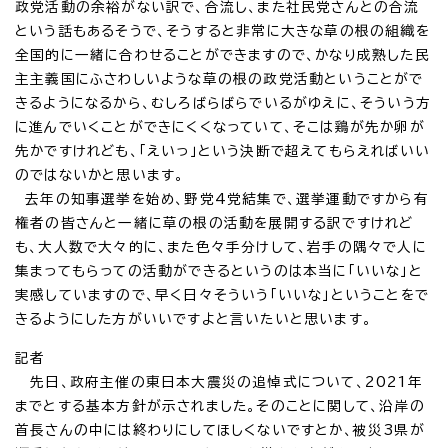
政党活動の余裕がない訳で、合流し、また社民党さんとの合流
という話もあるそうで、そうすると非常に大きな草の根の組織を
全国的に一緒に合わせることができますので、かなり成熟した民
主主義国にふさわしいような草の根の政党活動ということがで
きるようになるから、むしろばらばらでいるがゆえに、そういう方
に進んでいくことができにくくなっていて、そこは鶏が先か卵が
先かですけれども、「えいっ」という決断で超えてもらえればいい
のではないかと思います。
去年の知事選挙を始め、野党4党結集で、選挙運動ですから有
権者の皆さんと一緒に草の根の活動を展開する訳ですけれど
も、大人数で大々的に、また色々手分けして、岩手の隅々で人に
集まってもらっての活動ができるというのは本当に「いいな」と
実感していますので、早く日々そういう「いいな」ということをで
きるようにした方がいいですよと言いたいと思います。
記者
先日、政府主催の東日本大震災の追悼式について、2021年
までとする基本方針が示されました。そのことに関して、沿岸の
首長さんの中には終わりにしてほしくないですとか、被災3県が