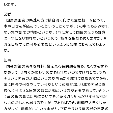
します。
記者
国民民主党の県連の方では合流に向けた意思統一を図って、
木戸口さんが臨んでいるということですが、その中でも歩み寄れ
ない党本部間の情勢というか、それに対して国民のほうも野党
は一つになり切れないというので、様々な指摘もありますが、合
流を目指すには何が必要だというふうに知事はお考えでしょう
か。
知事
国会対策の色々な材料、桜を見る会問題を始め、たくさん材料
があって、そちらが忙しいのかもしれないのですけれども、でも
そういう国会の活動というのが国民から離れてはだめですから、
常に国会で何をやっているかというのを地域、地域で国民に直
接伝えるような日常の政党活動というのが必要であって、そうい
う草の根の政党活動について考えたり取り組んだりする余裕が
ないのかなとも思うのですが、であればこそ、組織を大きくした
方がよく、組織が小さいままだと、正にそういう草の根の日常の