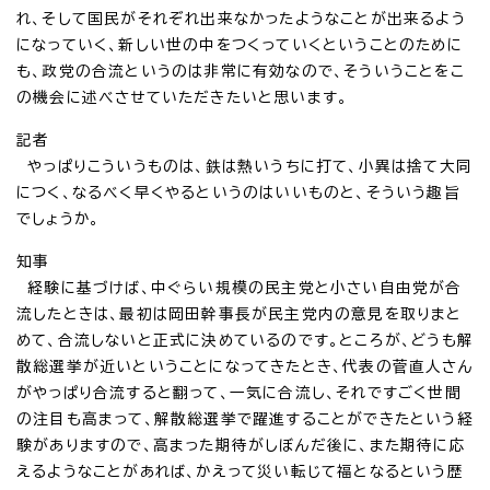
れ、そして国民がそれぞれ出来なかったようなことが出来るよう
になっていく、新しい世の中をつくっていくということのために
も、政党の合流というのは非常に有効なので、そういうことをこ
の機会に述べさせていただきたいと思います。
記者
やっぱりこういうものは、鉄は熱いうちに打て、小異は捨て大同
につく、なるべく早くやるというのはいいものと、そういう趣旨
でしょうか。
知事
経験に基づけば、中ぐらい規模の民主党と小さい自由党が合
流したときは、最初は岡田幹事長が民主党内の意見を取りまと
めて、合流しないと正式に決めているのです。ところが、どうも解
散総選挙が近いということになってきたとき、代表の菅直人さん
がやっぱり合流すると翻って、一気に合流し、それですごく世間
の注目も高まって、解散総選挙で躍進することができたという経
験がありますので、高まった期待がしぼんだ後に、また期待に応
えるようなことがあれば、かえって災い転じて福となるという歴