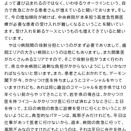
よって運び込まれるのではなく、いわゆるウオークインという、自
力で救急にかかる患者さんが増えていると聞いております。そし
て、今の増加傾向が続けば、中央病院が本来担う高度急性期医
療が必要な患者の受け入れが難しくなるということを聞いてい
ます。受け入れを断るケースというものも増えてきていると聞い
ています。
やはり病院間の役割分担というのがまず必要でありまして、盛
岡エリアの大きい病院というのは他にもありますし、また開業医
がたくさんあるエリアですので、そこで役割分担がうまく行われ
て、県立中央病院に過剰な負担がかからないようにしていかなけ
ればならないと思います。また、患者さんにおかれても、デーモン
閣下が今、かかりつけ医を持ちましょうとコマーシャルをやって
いますけれども、あれは同じ趣旨のコマーシャルを岩手県では10
年ぐらい前からやってきたことで、岩手県の場合は、かかりつけ
医を持つイコールかかりつけ医に行けば済むようなときに、土日
を待って、土日の病院の救急に診療を受けに行くとかいうことが
ないようにと。典型的なパターンは、風邪ぎみだけれども、平日は
仕事があって医者に行けないから、週末、病院の救急に行って、
風邪ぎみなのですけれどもというのは、それは平日に会社を休ん