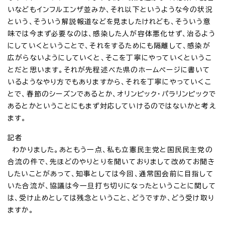
いなどもインフルエンザ並みか、それ以下というような今の状況
という、そういう解説報道などを見ましたけれども、そういう意
味では今まず必要なのは、感染した人が容体悪化せず、治るよう
にしていくということで、それをするためにも隔離して、感染が
広がらないようにしていくと、そこを丁寧にやっていくというこ
とだと思います。それが先程述べた県のホームページに書いて
いるようなやり方でもありますから、それを丁寧にやっていくこ
とで、春節のシーズンであるとか、オリンピック・パラリンピックで
あるとかということにもまず対応していけるのではないかと考え
ます。
記者
わかりました。あともう一点、私も立憲民主党と国民民主党の
合流の件で、先ほどのやりとりを聞いておりまして改めてお聞き
したいことがあって、知事としては今回、通常国会前に目指して
いた合流が、協議は今一旦打ち切りになったということに関して
は、受け止めとしては残念ということ、どうですか、どう受け取り
ますか。