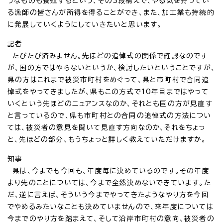
うなものも養殖するという、その3段構えで、やる気を持ってい
る漁師の皆さんが所得を得ることができ、また、加工業も持続的
に発展していくようにしていきたいと思います。
記者
たびたび済みません。先ほどの追悼式の関係で確認なのです
が、国の方ではやらないというか、検討したいということですが、
県の方はこれまで被災市町村をめぐって、県と市町村で合同追
悼式をやってきましたが、県もこの方式で10年目まではやって
いくという先ほどのニュアンスなのか、それとも国の方が見直す
と言っているので、県も市町村との合同の追悼式の方法につい
ては、被災者の意見を聞いて見直す方向なのか、それをちょっ
と、先ほどの部分、もうちょっと詳しく教えていただけますか。
知事
県は、今までも今回も、年度毎に決めているのです。その年度
より先のことについては、今まで全然決めないできています。た
だ、逆に言えば、そういう今までやってきたようなやり方を今回
でやめるみたいなことも決めていませんので、来年度については
今までのやり方を踏まえて、そして沿岸市町村の意向、被災者の