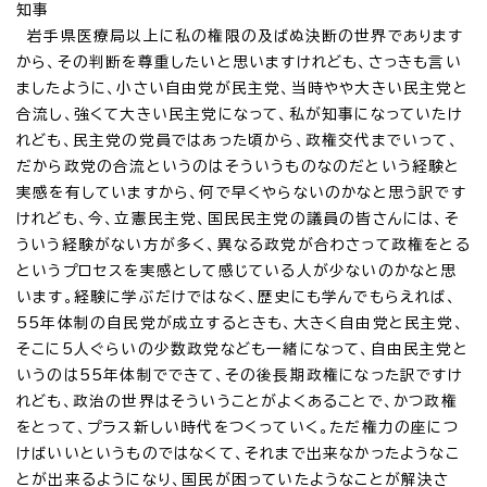
知事
岩手県医療局以上に私の権限の及ばぬ決断の世界であります
から、その判断を尊重したいと思いますけれども、さっきも言い
ましたように、小さい自由党が民主党、当時やや大きい民主党と
合流し、強くて大きい民主党になって、私が知事になっていたけ
れども、民主党の党員ではあった頃から、政権交代までいって、
だから政党の合流というのはそういうものなのだという経験と
実感を有していますから、何で早くやらないのかなと思う訳です
けれども、今、立憲民主党、国民民主党の議員の皆さんには、そ
ういう経験がない方が多く、異なる政党が合わさって政権をとる
というプロセスを実感として感じている人が少ないのかなと思
います。経験に学ぶだけではなく、歴史にも学んでもらえれば、
55年体制の自民党が成立するときも、大きく自由党と民主党、
そこに5人ぐらいの少数政党なども一緒になって、自由民主党と
いうのは55年体制でできて、その後長期政権になった訳ですけ
れども、政治の世界はそういうことがよくあることで、かつ政権
をとって、プラス新しい時代をつくっていく。ただ権力の座につ
けばいいというものではなくて、それまで出来なかったようなこ
とが出来るようになり、国民が困っていたようなことが解決さ