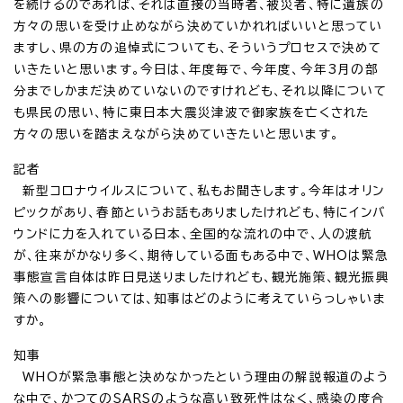
を続けるのであれば、それは直接の当時者、被災者、特に遺族の
方々の思いを受け止めながら決めていかれればいいと思ってい
ますし、県の方の追悼式についても、そういうプロセスで決めて
いきたいと思います。今日は、年度毎で、今年度、今年3月の部
分までしかまだ決めていないのですけれども、それ以降について
も県民の思い、特に東日本大震災津波で御家族を亡くされた
方々の思いを踏まえながら決めていきたいと思います。
記者
新型コロナウイルスについて、私もお聞きします。今年はオリン
ピックがあり、春節というお話もありましたけれども、特にインバ
ウンドに力を入れている日本、全国的な流れの中で、人の渡航
が、往来がかなり多く、期待している面もある中で、WHOは緊急
事態宣言自体は昨日見送りましたけれども、観光施策、観光振興
策への影響については、知事はどのように考えていらっしゃいま
すか。
知事
WHOが緊急事態と決めなかったという理由の解説報道のよう
な中で、かつてのSARSのような高い致死性はなく、感染の度合