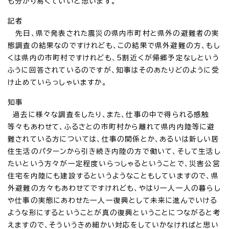
も分かり易くていいと思います。
記者
先日、県で発表された震災の県内市町村と県外の避難者の実
態調査の結果なのですけれども、この結果で県外避難の方、もし
くは県内の市町村ですけれども、5割近くが帰郷予定なしという
ふうに回答されているのですが、知事はそのあたりどのように受
け止めていらっしゃいますか。
知事
過去に様々な調査をしたり、また、仕事の中で得られる感触
等々もあわせて、ふるさとの市町村から離れて県内内陸等に避
難されている方については、仕事の関係とか、あるいは新しい居
住生活のパターンから引き続き内陸の方で働いて、そして生活し
たいという方々が一定程度いらっしゃるということで、災害公営
住宅を内陸にも建設するというようなこともしていますので、県
外避難の方々もあわせてですけれども、やはり一人一人の暮らし
や仕事の実態にあわせた一人一復興として未来に進んでいける
ような形にするということが真の復興ということにつながると考
えますので、そういうきめ細かい対応をしていかなければと思い