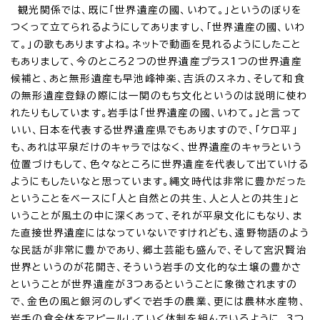
観光関係では、既に「世界遺産の國、いわて。」というのぼりを
つくって立てられるようにしてありますし、「世界遺産の國、いわ
て。」の歌もありますよね。ネットで動画を見れるようにしたこと
もありまして、今のところ2つの世界遺産プラス1つの世界遺産
候補と、あと無形遺産も早池峰神楽、吉浜のスネカ、そして和食
の無形遺産登録の際には一関のもち文化というのは説明に使わ
れたりもしています。岩手は「世界遺産の國、いわて。」と言って
いい、日本を代表する世界遺産県でもありますので、「ケロ平」
も、あれは平泉だけのキャラではなく、世界遺産のキャラという
位置づけもして、色々なところに世界遺産を代表して出ていける
ようにもしたいなと思っています。縄文時代は非常に豊かだった
ということをベースに「人と自然との共生、人と人との共生」と
いうことが風土の中に深くあって、それが平泉文化にもなり、ま
た直接世界遺産にはなっていないですけれども、遠野物語のよう
な民話が非常に豊かであり、郷土芸能も盛んで、そして宮沢賢治
世界というのが花開き、そういう岩手の文化的な土壌の豊かさ
ということが世界遺産が3つあるということに象徴されますの
で、金色の風と銀河のしずくで岩手の農業、更には農林水産物、
岩手の食全体をアピールしていく体制を組んでいるように、3つ