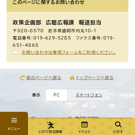
このページに関する
お問い合わせ
政策企画部 広聴広報課
報道担当
〒020-8570 岩手県盛岡市内丸10-1
電話番号：019-629-5285 ファクス番号：019-
651-4865
お問い合わせは専用フォームをご利用ください。
前のページへ戻る
トップページへ戻る
表示
PC
スマートフォン
サイトマップ
県内各市町村
メニュー
個人情報の取り扱い
ウェブアクセシビリティ
いわて防災情報
イベント
さがす