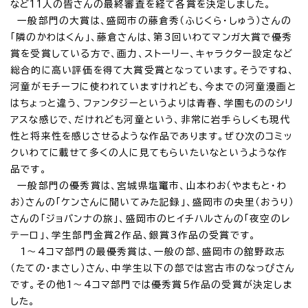
など11人の皆さんの最終審査を経て各賞を決定しました。
一般部門の大賞は、盛岡市の藤倉秀（ふじくら・しゅう）さんの
「隣のかわはくん」、藤倉さんは、第3回いわてマンガ大賞で優秀
賞を受賞している方で、画力、ストーリー、キャラクター設定など
総合的に高い評価を得て大賞受賞となっています。そうですね、
河童がモチーフに使われていますけれども、今までの河童漫画と
はちょっと違う、ファンタジーというよりは青春、学園もののシリ
アスな感じで、だけれども河童という、非常に岩手らしくも現代
性と将来性を感じさせるような作品であります。ぜひ次のコミッ
クいわてに載せて多くの人に見てもらいたいなというような作
品です。
一般部門の優秀賞は、宮城県塩竃市、山本わお（やまもと・わ
お）さんの「ケンさんに聞いてみた記録」、盛岡市の央里（おうり）
さんの「ジョバンナの旅」、盛岡市のヒイチハルさんの「夜空のレ
テーロ」、学生部門金賞2作品、銀賞3作品の受賞です。
1～4コマ部門の最優秀賞は、一般の部、盛岡市の舘野政志
（たての・まさし）さん、中学生以下の部では宮古市のなっぴさん
です。その他1～4コマ部門では優秀賞5作品の受賞が決定しま
した。