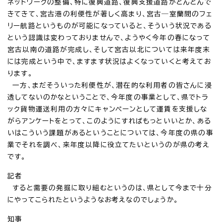
ネットワークの整備、特に復興道路、復興支援道路がどんどんで
きてきて、宮古港の利便性が著しく高まり、宮古―室蘭間のフェ
リー航路というものが可能になっていると、そういう状況である
という認識は変わっておりませんで、ようやく今年の春になって
宮古以南の道路が完成し、そして宮古以北については来年度末
には完成という中で、ますます状況はよくなっていくと考えてお
ります。
一方、まだそういった利便性が、潜在的な利用者の皆さんに浸
透してないのかなということで、今年度の事業として、県でトラ
ック貨物運送利用の方々にキャンペーンとして運賃を支援しな
がらアンケートをとって、このようにすればもっといいとか、ある
いはこういう課題があるということについては、今年度の県の事
業でそれを調べ、来年度以降に役立てたいというのが県の考え
です。
記者
すると需要の発掘に取り組むというのは、県として今まで十分
にやってこられたというようなお考えなのでしょうか。
知事