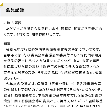
会見記録
広聴広報課
ただいまから記者会見を行います。最初に、知事から発表があ
ります。それでは、知事お願いします。
知事
令和元年度行政経営功労者表彰受賞者の決定についてです。
岩手県では、行政委員会や審議会の委員等として専門的な知見
や県民の視点に基づき御助言いただくなど、中立・公正で専門
性に基づいた質の高い行政経営の推進に多大な貢献をされた
方々を表彰するため、今年度新たに「行政経営功労者表彰」を創
設しました。
今年度の受賞者は、保健福祉医療分野における各種審議会等
の委員として御尽力いただいた木村宗孝（きむら・むねたか）様、
総合計画審議会など、本県施策の基本的な方向を定める計画の
策定に関する審議会等の委員として御尽力いただいた谷藤邦基
（たにふじ・くにき）様のお二人です。表彰式は、令和2年1月10