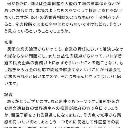
何か新たに、例えば企業倒産や大型の工場の操業停止などが
あった場合には、本部のようなものをつくって特別に窓口を設け
たりしますが、既存の消費者相談のようなもので十分対応でき
ると、今の段階ではまだ全容はわからないですけれども、そうい
う見方でいるということでしょうか。
知事
民間企業の論理からいっても、企業の責任において解決しなけ
ればならない問題だし、また公益性の観点からいって、いわば普
通の民間企業の義務以上にまずそういったことを起こさない、も
し起きたら万全の対応で問題を解決するということが当該会社
に求められると思いますので、そこはちゃんとやってほしいと思
います。
記者
ありがとうございます。あと別件でもう一つです。御所野を含
む縄文遺跡群の世界遺産への推薦が政府の方で今日でしょう
か、閣議了解をされる見通しになりました。その点で知事から所
感を伺いたいのと、あともう一つそれに関連して外国語での表