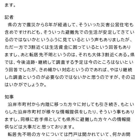
ます。
記者
県の方で震災から8年が経過して、そういった災害公営住宅も
含めですけれども、そういった避難先での生活が安定してきてい
るのではないかというふうに見ているという声もありましたが、
ただ一方で3割近くは生活資金に困っているという回答もあり
ますし、あと転居先不明というのは、それも大体3割近くある。県
では、今後追跡・継続して調査する予定は今のところはないとい
う回答でしたが、きめ細かい対応というのであれば、やはり継続
した調査というのが必要なのではないかと思うのですが、その辺
はいかがでしょうか。
知事
沿岸市町村から内陸に移った方々に対しても引き続き、もとい
らした沿岸市町村が様々な情報提供をしたり、そういう事もあり
ますし、同様に岩手県としても県外に避難した方々への情報提
供などは大事だと思っております。
転居先不明の方々については門戸は開かれていて、何かお問