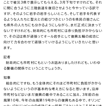
ことで被災3県で展示してもらえる。3月下旬ですけれども、それ
に間に合うように三陸鉄道を復旧させようと今やっている訳で
すが、そのように岩手の岩手らしいところ、そして岩手を代表す
るような人たちと聖火との結びつきというのを県民の皆さんに
も県外の人たちにも分かるようにしながら、まだ正式に決まって
ないですけれども、財政的にも市町村には余り負担がかからない
で、その辺は県が頑張ってオール岩手として復興五輪の成功に
向けて力を合わせて頑張っていけるようにしていきたいと思い
ます。
記者
財政的にも市町村にもというお話ありましたけれども、いわゆ
る警備の関係でということでしょうか。
知事
総合的にですね、もう全体的にそれほど市町村に負担がかから
ないようにというのが基本的な考え方になると思います。沿岸
市町村などはいまだ復興の最中であることに加え、3年前の台
風第10号、今年の台風第19号からの復興もある中で、オリンピ
ック・パラリンピックの成功にも一肌脱ごうというところがありま