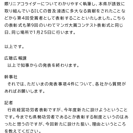
際リニアコライダーについてわかりやすく執筆し、本県が誘致に
取り組んでいるILCの普及浸透に多大なる貢献をされたことな
どから第4回受賞者として表彰することといたしました。こちら
の表彰式も第9回のいわてマンガ大賞コンテスト表彰式と同じ
日、同じ場所で1月25日に行います。
以上です。
広聴広報課
以上で知事からの発表を終わります。
幹事社
それでは、ただいまの発表事項4件について、各社から質問が
あればお願いします。
記者
行政経営功労者表彰ですが、今年度新たに設けようということ
です。今までも県勢功労者であるとか表彰する制度というのはあ
ったと思うのですが、今回新たに設けた狙い、理由というところ
を教えてください。