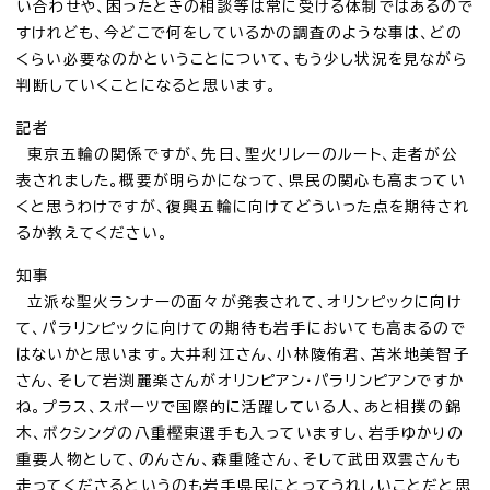
い合わせや、困ったときの相談等は常に受ける体制ではあるので
すけれども、今どこで何をしているかの調査のような事は、どの
くらい必要なのかということについて、もう少し状況を見ながら
判断していくことになると思います。
記者
東京五輪の関係ですが、先日、聖火リレーのルート、走者が公
表されました。概要が明らかになって、県民の関心も高まってい
くと思うわけですが、復興五輪に向けてどういった点を期待され
るか教えてください。
知事
立派な聖火ランナーの面々が発表されて、オリンピックに向け
て、パラリンピックに向けての期待も岩手においても高まるので
はないかと思います。大井利江さん、小林陵侑君、苫米地美智子
さん、そして岩渕麗楽さんがオリンピアン・パラリンピアンですか
ね。プラス、スポーツで国際的に活躍している人、あと相撲の錦
木、ボクシングの八重樫東選手も入っていますし、岩手ゆかりの
重要人物として、のんさん、森重隆さん、そして武田双雲さんも
走ってくださるというのも岩手県民にとってうれしいことだと思