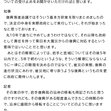
ついての受け止めをお聞かせいただければと思います。
知事
復興推進会議ではそういう基本方針案を取りまとめましたの
で、決定の中身を実際政府として実行していく、それが始まった
なと思っております。
丸10年で直ちにやめてしまうわけではなくて、それ以降も政府
として責任を持って東日本大震災からの復興に対応するという
意味ではいいことだと思います。
あとはその解釈によっては、岩手と宮城についてはその後5年
以内でと、5年で終わりというような、そういう解釈にならないよ
うに一律にこの期限を決めるのではなくて、被災の実態、復興の
進行状況にあわせ、被災地に寄り添うような復興というものを更
に政府に期待いたします。
記者
その案の中で、岩手復興局の沿岸の移転も明記されたと思う
のですけれども、その復興がある程度進んできたこの時期の中
で、沿岸に盛岡から移転することについてどのように思います
か。