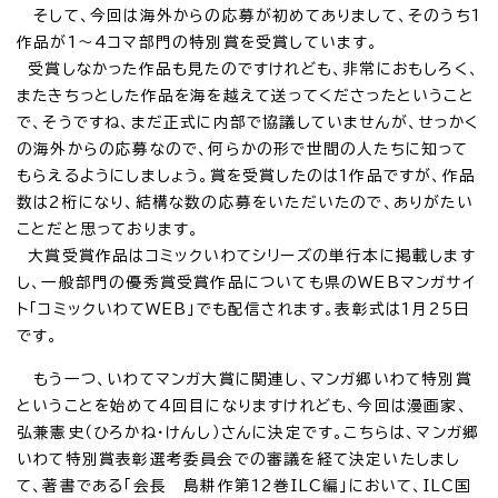
そして、今回は海外からの応募が初めてありまして、そのうち1
作品が1～4コマ部門の特別賞を受賞しています。
受賞しなかった作品も見たのですけれども、非常におもしろく、
またきちっとした作品を海を越えて送ってくださったということ
で、そうですね、まだ正式に内部で協議していませんが、せっかく
の海外からの応募なので、何らかの形で世間の人たちに知って
もらえるようにしましょう。賞を受賞したのは1作品ですが、作品
数は2桁になり、結構な数の応募をいただいたので、ありがたい
ことだと思っております。
大賞受賞作品はコミックいわてシリーズの単行本に掲載します
し、一般部門の優秀賞受賞作品についても県のWEBマンガサイ
ト「コミックいわてWEB」でも配信されます。表彰式は1月25日
です。
もう一つ、いわてマンガ大賞に関連し、マンガ郷いわて特別賞
ということを始めて4回目になりますけれども、今回は漫画家、
弘兼憲史（ひろかね・けんし）さんに決定です。こちらは、マンガ郷
いわて特別賞表彰選考委員会での審議を経て決定いたしまし
て、著書である「会長 島耕作第12巻ILC編」において、ILC国