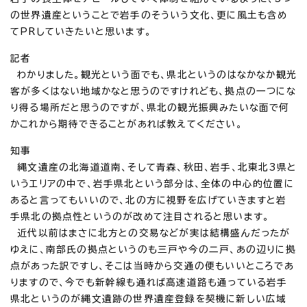
の世界遺産ということで岩手のそういう文化、更に風土も含め
てPRしていきたいと思います。
記者
わかりました。観光という面でも、県北というのはなかなか観光
客が多くはない地域かなと思うのですけれども、拠点の一つにな
り得る場所だと思うのですが、県北の観光振興みたいな面で何
かこれから期待できることがあれば教えてください。
知事
縄文遺産の北海道道南、そして青森、秋田、岩手、北東北3県と
いうエリアの中で、岩手県北という部分は、全体の中心的位置に
あると言ってもいいので、北の方に視野を広げていきますと岩
手県北の拠点性というのが改めて注目されると思います。
近代以前はまさに北方との交易などが実は結構盛んだったが
ゆえに、南部氏の拠点というのも三戸や今の二戸、あの辺りに拠
点があった訳ですし、そこは当時から交通の便もいいところであ
りますので、今でも新幹線も通れば高速道路も通っている岩手
県北というのが縄文遺跡の世界遺産登録を契機に新しい広域