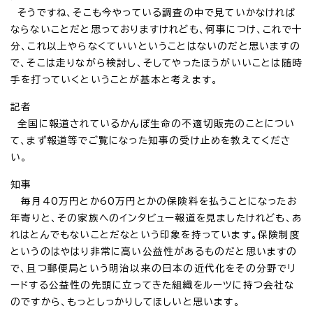
そうですね、そこも今やっている調査の中で見ていかなければ
ならないことだと思っておりますけれども、何事につけ、これで十
分、これ以上やらなくていいということはないのだと思いますの
で、そこは走りながら検討し、そしてやったほうがいいことは随時
手を打っていくということが基本と考えます。
記者
全国に報道されているかんぽ生命の不適切販売のことについ
て、まず報道等でご覧になった知事の受け止めを教えてくださ
い。
知事
毎月40万円とか60万円とかの保険料を払うことになったお
年寄りと、その家族へのインタビュー報道を見ましたけれども、あ
れはとんでもないことだなという印象を持っています。保険制度
というのはやはり非常に高い公益性があるものだと思いますの
で、且つ郵便局という明治以来の日本の近代化をその分野でリ
ードする公益性の先頭に立ってきた組織をルーツに持つ会社な
のですから、もっとしっかりしてほしいと思います。