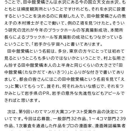
うことで、田中舘愛橘さんは水沢にある今の国立天文台水沢、も
ともとは緯度観測所ということですけれども、それを水沢に設置
するということを決めるのに貢献した人で、田中舘愛橘さんの教
え子の木村博士がそこで働いて、例のZ項を見つけたと。そうい
う研究の流れが今年のブラックホールの写真撮影成功、本間所
長らによるブラックホール写真撮影の成功にもつながっている
ということで、「岩手から宇宙へ」と書いてあります。
田中舘愛橘という名前は、多分、東京の方々にとっては初めて
見るというところも多いのではないかということで、村上弘明さ
ん扮する田中舘愛橘本人の上半身と同じくらいの大きさで「田
中舘愛橘（たなかだて・あいきつ）」とふりがな付きで書いてあり
まして、都会の皆さんにはこの田中舘愛橘という名前を見て「え
っ」と驚いてもらって、誰それ、何それみたいな感じで、それをつ
かみとして岩手県のPR、岩手の意外な先進性などもアピールで
きればと思います。
次は、第9回いわてマンガ大賞コンテスト受賞作品の決定につ
いてです。今回は応募数、一般部門32作品、1～4コマ部門239
作品、1次審査を通過した作品をプロの漫画家、漫画雑誌編集者