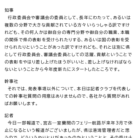
知事
行政委員会や審議会の委員として、長年にわたって、あるいは
複数の分野で大きな貢献されている方々いらっしゃる訳ですけ
れども、その何人かは御自分の専門分野や御自分の職業、本職
の関係で県の表彰を受けられたりする、あるいは国の表彰を受
けられたりということがあった訳ですけれども、それとは別に県
として行政委員会、審議会委員としての活躍、貢献ということで
の表彰をやはり差し上げたほうがいいと、差し上げなければなら
ないということから今年度新たにスタートしたところです。
幹事社
それでは、発表事項以外について、本日は記者クラブを代表し
ての幹事社質問の用意はありませんので、各社から質問があれ
ばお願いします。
記者
今日一部報道で、宮古―室蘭間のフェリー航路が来年3月で休
止になるという報道がございましたが、県は港湾管理者だと思
うので、どういうやりとりがあったのかということと、その受け止