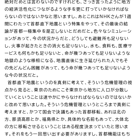
絶対だめとは言わないのですけれども、さっき言ったように地方
の経済活性化につながるような手を更に打っていかなければな
らないのではないかなと思いますし、あとこれはNHKさんが1週
間にわたって首都直下地震という特集をやって、その最後の結
論が首都一極集中を是正しないとだめだと。色々なシミュレーシ
ョンがあって、今の状況からだと、どうしても避難所も足りない
し、火事が起きたときの消火も足りないし、水も、食料も、医療サ
ービスも何もかも足りないと、命が幾つあっても足りないような
地獄のような様相になる、地震直後に生き延びられた人でもそ
の先どんどん困難があって、もう命が幾つあっても足りないよう
な今の状況だと。
首都直下地震というのを真剣に考えて、そういう危機管理の視
点から見ると、東京のためにこそ東京から地方に人口が分散し
ていくということは速やかにやらなければならないのではないか
と改めて思いました。そういう危機管理というところまで真剣に
考えますと、かつて国会で決議もあった首都移転、あれは北の
方、那須高原とか、福島県とか、具体的な名前もあって、大体北
の方に移転させるということはある程度決まっていたと思いま
す。それをもう一回思い出す必要がありますし、首都機能はもち