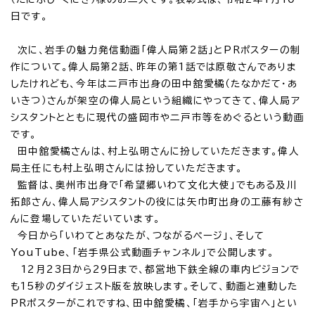
日です。
次に、岩手の魅力発信動画「偉人局第2話」とPRポスターの制
作について。偉人局第2話、昨年の第1話では原敬さんでありま
したけれども、今年は二戸市出身の田中舘愛橘（たなかだて・あ
いきつ）さんが架空の偉人局という組織にやってきて、偉人局ア
シスタントとともに現代の盛岡市や二戸市等をめぐるという動画
です。
田中舘愛橘さんは、村上弘明さんに扮していただきます。偉人
局主任にも村上弘明さんには扮していただきます。
監督は、奥州市出身で「希望郷いわて文化大使」でもある及川
拓郎さん、偉人局アシスタントの役には矢巾町出身の工藤有紗さ
んに登場していただいています。
今日から「いわてとあなたが、つながるページ」、そして
YouTube、「岩手県公式動画チャンネル」で公開します。
12月23日から29日まで、都営地下鉄全線の車内ビジョンで
も15秒のダイジェスト版を放映します。そして、動画と連動した
PRポスターがこれですね、田中舘愛橘、「岩手から宇宙へ」とい