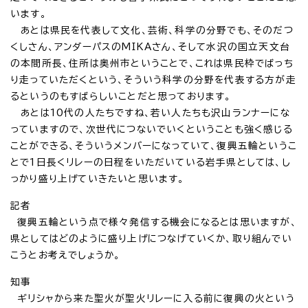
います。
あとは県民を代表して文化、芸術、科学の分野でも、そのだつ
くしさん、アンダーパスのMIKAさん、そして水沢の国立天文台
の本間所長、住所は奥州市ということで、これは県民枠でばっち
り走っていただくという、そういう科学の分野を代表する方が走
るというのもすばらしいことだと思っております。
あとは10代の人たちですね、若い人たちも沢山ランナーにな
っていますので、次世代につないでいくということも強く感じる
ことができる、そういうメンバーになっていて、復興五輪というこ
とで1日長くリレーの日程をいただいている岩手県としては、し
っかり盛り上げていきたいと思います。
記者
復興五輪という点で様々発信する機会になるとは思いますが、
県としてはどのように盛り上げにつなげていくか、取り組んでい
こうとお考えでしょうか。
知事
ギリシャから来た聖火が聖火リレーに入る前に復興の火という