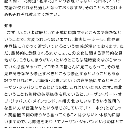
記の際に「北海道・北東北」という表現ではなく「北日本」という
英語が使われる見通しとなっておりますが、そのことへの受け止
めもそれぞれ教えてください。
知事
まず、いよいよ政府として正式に申請するところまで来たなと
いうことで、大変うれしく思いますし、着実に一歩一歩、世界遺
産登録に向かって近づいているという実感が湧いております。た
だ、最終的に登録されるまでには、この文化に関する専門的な見
地から、こうしたほうがいいというところは随時変えながらやっ
ていく必要があって、イコモスの皆さんに見てもらって、その意
見を聞きながら修正すべきところは修正するということもある
訳ですけれども、北海道・北東北というのを英語にするときにノ
ーザン・ジャパンにするというのは、これはいいと思います。東北
ということも普段の英語媒体を見ていると、ノーザン・パート・オ
ブ・ジャパンズ・メインランド、本州の北みたいなそういう説明的
な言い方が普通かなという感じがしていて、「トーホク」とびしっ
と英語圏の側のほうから言ってくることは少ないと体験的に思
いますので、北海道もあわせてノーザン・ジャパンというのはとて