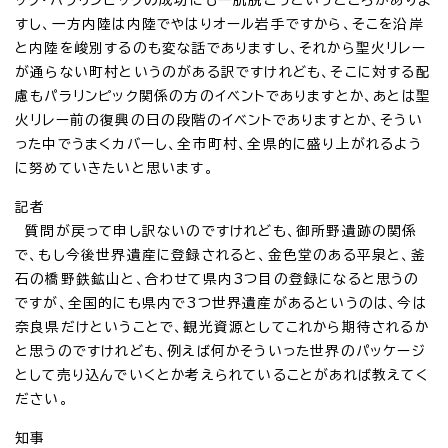
すし、一方内陸は内陸でやはりオール岩手ですから、そこを沿岸
と内陸を峻別するのも変な話でありますし、それから聖火リレー
が通らない町村というのがある訳ですけれども、そこに対する配
慮もパラリンピック関係の方のイベントでありますとか、あとは聖
火リレー前の復興の日の段階のイベントでありますとか、そうい
った中でうまくカバーし、全市町村、全県的に盛り上がれるよう
に努めていきたいと思います。
記者
質問が戻って申し訳ないのですけれども、御所野遺跡の関係
で、もし今後世界遺産に登録されると、金色堂のある平泉と、釜
石の橋野鉄鉱山と、合わせて県内3つ目の登録になると思うの
ですが、全国的にも県内で3つ世界遺産があるというのは、今は
奈良県だけということで、観光資源としてこれから期待されるか
と思うのですけれども、例えば何かそういった世界のパッケージ
として売り込んでいくとか考えられていることがあれば教えてく
ださい。
知事