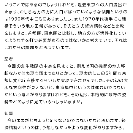
いうことではあるのでしょうけれども、過去東京への人口流出が
止まり、むしろ地方の方に人口が移っていくような傾向というの
は1990年代中ごろにありましたし、また1970年代後半にも結
構そういう地方回帰があって、そのときの経済情勢などと比較
をしますと、首都圏、東京圏と比較し、地方の方が活性化してい
くような手を打つ必要があるのではないかと考えていて、それは
これからの課題だと思っています。
記者
今回の創生戦略の中身を見ますと、例えば国の機関の地方移
転なんかは表現も弱まったりとかして、現実的にこの5年間も京
都に文化庁を移すぐらいしか実現できませんでした。その辺の大
胆な方向性が見えないと、東京集中というのは進むのではない
かという考えがありますけれども、その辺り、本格的に政府の姿
勢をどのように見ていらっしゃいますか。
知事
今のままだとちょっと足りないのではないかなと思います。経
済情勢というのは、予想しなかったような変化がありますから、