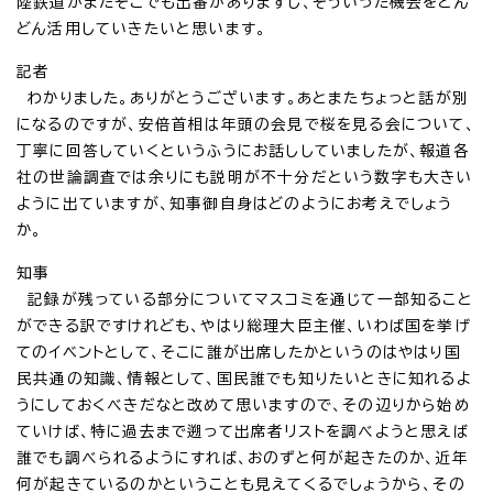
陸鉄道がまたそこでも出番がありますし、そういった機会をどん
どん活用していきたいと思います。
記者
わかりました。ありがとうございます。あとまたちょっと話が別
になるのですが、安倍首相は年頭の会見で桜を見る会について、
丁寧に回答していくというふうにお話ししていましたが、報道各
社の世論調査では余りにも説明が不十分だという数字も大きい
ように出ていますが、知事御自身はどのようにお考えでしょう
か。
知事
記録が残っている部分についてマスコミを通じて一部知ること
ができる訳ですけれども、やはり総理大臣主催、いわば国を挙げ
てのイベントとして、そこに誰が出席したかというのはやはり国
民共通の知識、情報として、国民誰でも知りたいときに知れるよ
うにしておくべきだなと改めて思いますので、その辺りから始め
ていけば、特に過去まで遡って出席者リストを調べようと思えば
誰でも調べられるようにすれば、おのずと何が起きたのか、近年
何が起きているのかということも見えてくるでしょうから、その