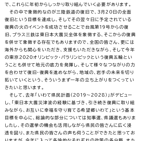
で、これらに年初からしっかり取り組んでいく必要があります。
その中で象徴的なのが三陸鉄道の復旧で、3月20日の全面
復旧という目標を達成し、そしてその翌々日に予定されている
復興の火のイベントを成功させることで台風第19号からの復
旧、プラス三鉄は東日本大震災全体を象徴する、そこからの復興
を併せて象徴する存在でもありますので、全国の皆さん、更には
海外からも関心をいただき、支援もいただきながら、そして今年
の東京2020オリンピック・パラリンピックという復興五輪とい
うことも併せて地元の底力を発揮し、そして様々なつながりの力
を合わせて復旧・復興を進めながら、地域の、岩手の未来を切り
拓いていくという、そういうまず一年の立ち上がりをつくってい
きたいと思います。
そして、去年「いわて県民計画（2019～2028）」がデビュー
し、「東日本大震災津波の経験に基づき、引き続き復興に取り組
みながら、お互いに幸福を守り育てる希望郷いわて」という基本
目標を中心に、総論的な部分については知事選、県議選もありま
したし、その選挙の機会も活用しながら県民の皆さんに広く浸
透を図り、また県民の皆さんの声も伺うことができたと思ってお
りますが、今年に入って各論的なそれぞれの政策の各分野、また