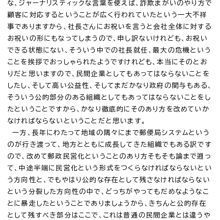
な、ジャーナリスティックな言葉を使えば、詐欺まがいのやり方で
顧客に対応するということが広く行われていたという一大不祥
事でありますから、社長さんにお祝いを言うと会社全体に対する
お祝いの形にもなってしまうので、申し訳ないけれども、お祝い
できる状態にない、そういう中での社長就任、最大の危機という
ことを挨拶でおっしゃられたようですけれども、本当にそのとお
りだと思いますので、民間企業としてもあってはならないことを
したし、そして高い公益性、そしてまだかなり政府の関与もある、
そういう公的部分のある組織としてもあってはならないことをし
たということですから、かなり徹底的にそのあり方を改めていか
なければならないということだと思います。
一方、長年にわたって地域の隅々にまで郵便局システムという
のが行き渡って、地方とともに成長してきた組織でもある訳です
ので、改めて郵政民営化ということのあり方そもそも論まで遡っ
て、中途半端に民営化という形式をつくらなければならないとい
う方向性と、でもやはり公的な存在として残さなければならない
という分裂した方向性の中で、どっちがやってもだめなようなこ
とに暴走したということでありましょうから、きちんと公的存在
として残すべき部分はここで、これは普通の民間企業とは違うや