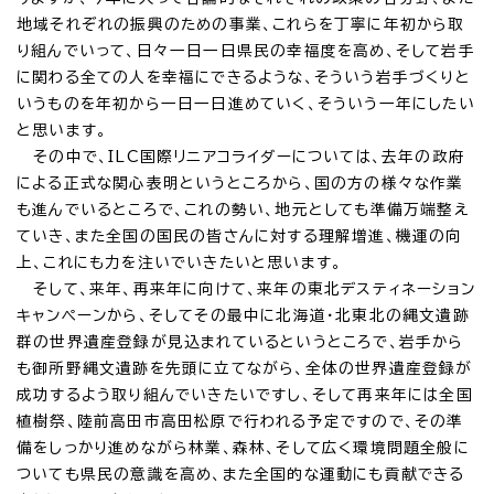
地域それぞれの振興のための事業、これらを丁寧に年初から取
り組んでいって、日々一日一日県民の幸福度を高め、そして岩手
に関わる全ての人を幸福にできるような、そういう岩手づくりと
いうものを年初から一日一日進めていく、そういう一年にしたい
と思います。
その中で、ILC国際リニアコライダーについては、去年の政府
による正式な関心表明というところから、国の方の様々な作業
も進んでいるところで、これの勢い、地元としても準備万端整え
ていき、また全国の国民の皆さんに対する理解増進、機運の向
上、これにも力を注いでいきたいと思います。
そして、来年、再来年に向けて、来年の東北デスティネーション
キャンペーンから、そしてその最中に北海道・北東北の縄文遺跡
群の世界遺産登録が見込まれているというところで、岩手から
も御所野縄文遺跡を先頭に立てながら、全体の世界遺産登録が
成功するよう取り組んでいきたいですし、そして再来年には全国
植樹祭、陸前高田市高田松原で行われる予定ですので、その準
備をしっかり進めながら林業、森林、そして広く環境問題全般に
ついても県民の意識を高め、また全国的な運動にも貢献できる