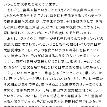
いうことが大事だと考えています。
それから、復興五輪ということで3月22日の復興の火のイベ
ントから全国からも注目され、海外にも発信できるようなテーマ
で復興五輪への取組が出てきますので、それを成功させて、きち
んと東日本大震災津波のことや、その後の復興のこと等をその
際に発信していくということがその次に来ると思います。
あとはホストタウン、市町村がそれぞれ行うホストタウンなどの
交流活動が成功していくということも草の根のレベルで東日本
大震災津波と、そこからの復興というのを海外にも伝えていく
良い機会なので、それが成功するよう県の方でも支援していき
ますし、市町村を県が支援ということでは、聖火リレーというの
も1964年、聖火を幾つかに分けて日本全国で並行しながらリレ
ーをしていたのと違って一筆書き形式ということで、常にどこか
1カ所でしかリレーが行われていないということは、そこに全国か
らの関心が集中できる、集中するような環境でのリレーになりま
すので、岩手県内のリレー、特に東日本大震災被災地でのリレー
ということについては、それを成功させて発信することに意義が
あると考えています。そこにも普代村と野田村の間でしたか、三