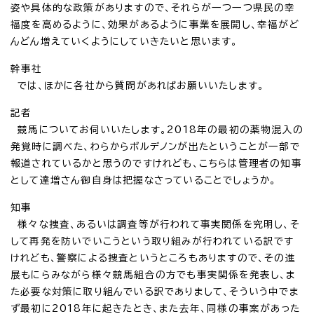
姿や具体的な政策がありますので、それらが一つ一つ県民の幸
福度を高めるように、効果があるように事業を展開し、幸福がど
んどん増えていくようにしていきたいと思います。
幹事社
では、ほかに各社から質問があればお願いいたします。
記者
競馬についてお伺いいたします。2018年の最初の薬物混入の
発覚時に調べた、わらからボルデノンが出たということが一部で
報道されているかと思うのですけれども、こちらは管理者の知事
として達増さん御自身は把握なさっていることでしょうか。
知事
様々な捜査、あるいは調査等が行われて事実関係を究明し、そ
して再発を防いでいこうという取り組みが行われている訳です
けれども、警察による捜査というところもありますので、その進
展もにらみながら様々競馬組合の方でも事実関係を発表し、ま
た必要な対策に取り組んでいる訳でありまして、そういう中でま
ず最初に2018年に起きたとき、また去年、同様の事案があった