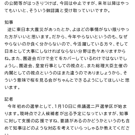
の公開等がはっきりつけば、今回は中止ですが、来年以降はやっ
てもいいと、そういう御認識と受け取っていいですか。
知事
逆に東日本大震災があったとか、よほどの事情がない限りやっ
た方がいいと思います。だから、今年やらないというのも、なぜ
やらないのか良く分からないので、今活躍している方々、そして
日本として大事にしなければならない分野は色々ありますから
ね。また、園遊会だけで全てをカバーしているわけではないでし
ょうし、園遊会、皇室行事としての視点と、また総理大臣主催の
内閣としての視点というのはまた違うのでありましょうから、そ
ういう意味で桜を見る会がちゃんとできるようにしてほしいと思
います。
記者
今年初めの選挙として、1月10日に県議選二戸選挙区が始ま
ります。現時点で2人候補者が出る予定になっていますが、知事
に対して支援の応援ですね、要請があるのかどうかというのも含
めて知事はどのような対応を考えていらっしゃるか教えてくださ