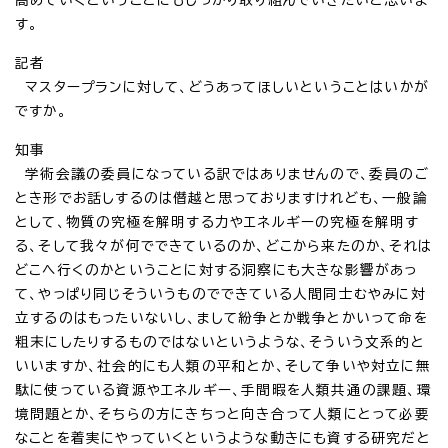
す。
記者
マスタープランに対して、どうあってほしいということはいかが
ですか。
知事
学術会議の委員になっている訳ではありませんので、委員のご
とき形でお話しするのは僭越と思っておりますけれども、一般論
として、物質の究極を解明する力やエネルギーの究極を解明す
る、そして我々が何でできているのか、どこから来たのか、それは
どこへ行くのかということに対する洞察にも大きな影響があっ
て、やっぱり同じそういうものでできている人間同士むやみに対
立するのはもったいないし、まして紛争とか戦争とかいって命を
粗末にしたりするものではないというような、そういう文系的と
いいますか、社会的にも人類の平和とか、そして争いや対立に無
駄に使っている資源やエネルギー、手間暇を人類共通の課題、環
境問題とか、そちらの方にきちっと向き合って人類にとって必要
なことを着実にやっていくというような動きにも資する研究だと