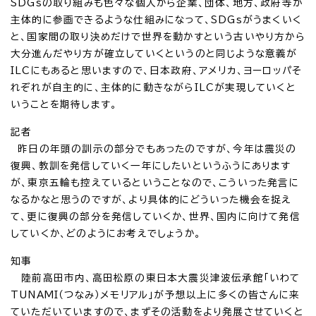
SDGsの取り組みも色々な個人から企業、団体、地方、政府等が
主体的に参画できるような仕組みになって、SDGsがうまくいく
と、国家間の取り決めだけで世界を動かすという古いやり方から
大分進んだやり方が確立していくというのと同じような意義が
ILCにもあると思いますので、日本政府、アメリカ、ヨーロッパそ
れぞれが自主的に、主体的に動きながらILCが実現していくと
いうことを期待します。
記者
昨日の年頭の訓示の部分でもあったのですが、今年は震災の
復興、教訓を発信していく一年にしたいというふうにあります
が、東京五輪も控えているということなので、こういった発言に
なるかなと思うのですが、より具体的にどういった機会を捉え
て、更に復興の部分を発信していくか、世界、国内に向けて発信
していくか、どのようにお考えでしょうか。
知事
陸前高田市内、高田松原の東日本大震災津波伝承館「いわて
TUNAMI（つなみ）メモリアル」が予想以上に多くの皆さんに来
ていただいていますので、まずその活動をより発展させていくと