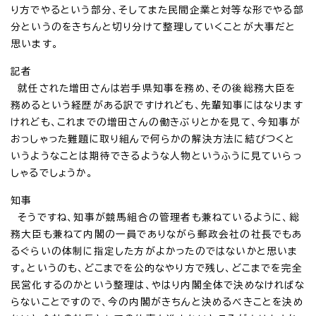
り方でやるという部分、そしてまた民間企業と対等な形でやる部
分というのをきちんと切り分けて整理していくことが大事だと
思います。
記者
就任された増田さんは岩手県知事を務め、その後総務大臣を
務めるという経歴がある訳ですけれども、先輩知事にはなります
けれども、これまでの増田さんの働きぶりとかを見て、今知事が
おっしゃった難題に取り組んで何らかの解決方法に結びつくと
いうようなことは期待できるような人物というふうに見ていらっ
しゃるでしょうか。
知事
そうですね、知事が競馬組合の管理者も兼ねているように、総
務大臣も兼ねて内閣の一員でありながら郵政会社の社長でもあ
るぐらいの体制に指定した方がよかったのではないかと思いま
す。というのも、どこまでを公的なやり方で残し、どこまでを完全
民営化するのかという整理は、やはり内閣全体で決めなければな
らないことですので、今の内閣がきちんと決めるべきことを決め