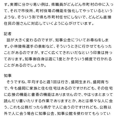
す。実際に分かり易い例は、県職員がどんどん市町村の中に入っ
て、それで市役所、町村役場の機能を強化してやっているという
ような、そういう形で県も市町村任せにしないで、どんどん直接
住民の皆さんに対応していくように心がけています。
記者
話が大きく変わるのですが、知事公舎についてお尋ねをしま
す。小林陵侑選手の表彰など、そういうときに行かせてもらった
ことがあるのですが、すごく広くてきれいだなという印象は持っ
ております。知事御自身は週に1度とかそういう頻度で行かれる
ことがあるのでしょうか。
知事
そうですね、平均すると週1回は行き、盛岡生まれ、盛岡育ち
で、今も盛岡に家族と住む住宅はあるのですけれども、その住宅
に応接の機能と書斎の機能はありませんので、やはりまとまって
読んだり書いたりする作業でありますとか、あとは様々な人に会
う、これも公務だったら県庁で人に会うのですけれども、公務以
外で人に会う場合に知事公舎、知事公館を使わせてもらってい