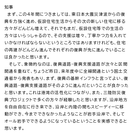
知事
まず、この4年間につきましては、東日本大震災津波からの復
興を力強く進め、仮設住宅生活からその次の新しい住宅に移る
方々がどんどん増えて、それでもまだ、仮設住宅等での生活の
方々はいらっしゃるので、その支援は増々、丁寧かつ力を入れて
いかなければならないというところではありますけれども、住宅
の再建がどんどん進んでそれぞれの復興が先に進んでいること
は良かったと思います。
そして、象徴的なのは、復興道路・復興支援道路が次々と区間
開通を重ねて、ちょうど昨日、来年度中に全線開通という国土交
通省から発表もあり、まず、復興の基幹インフラと言ってよい、復
興道路・復興支援道路がそのように進んだということが良かった
と思います。これは港湾の活性化につながり、また、三陸防災復
興プロジェクトで多くの方々が経験したと思いますが、沿岸地方
を自由自在に行き来でき、沿岸と内陸の間もスピーディーに移
動ができ、今までできなかったようなことが岩手沿岸で、そして
オール岩手でできるようになっているということを実感できると
思います。