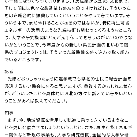
が一緒になってやっておりますし、1次産業から歴史、文化まで、
そして間には色々な製造業も盛んなのですけれども、そういった
ものを総合的に振興していくということをやってきています。そ
ういう中で、まだやれることがあるのではないか、特に再生可能
エネルギーの活用のような先端技術も関わってくるようなところ
は、大学や研究機関にどんどん手伝ってもらうのがいいのではな
いかということで、今年度からの新しい県民計画の北いわて関
係のプロジェクトでは、そういった新機軸を盛り込んで取り組ん
でいるところです。
記者
先ほどおっしゃったように選挙戦でも県北の住民に総合計画を
浸透するいい機会になると思いますが、重複するかもしれません
が、どういったことを具体的に県北の方々に訴えていきたいとい
うことがあれば教えてください。
知事
まず、今、地域資源を活用して軌道に乗ってきているようなこ
とを更に発展させましょうということと、また、再生可能エネルギ
ー関係など新規の事業も、大学や研究機関、全国的な大学や研