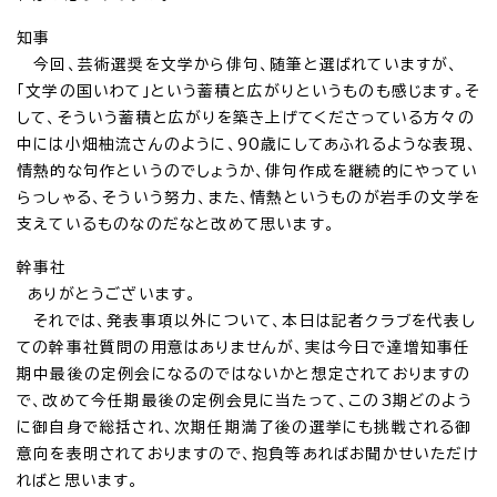
知事
今回、芸術選奨を文学から俳句、随筆と選ばれていますが、
「文学の国いわて」という蓄積と広がりというものも感じます。そ
して、そういう蓄積と広がりを築き上げてくださっている方々の
中には小畑柚流さんのように、90歳にしてあふれるような表現、
情熱的な句作というのでしょうか、俳句作成を継続的にやってい
らっしゃる、そういう努力、また、情熱というものが岩手の文学を
支えているものなのだなと改めて思います。
幹事社
ありがとうございます。
それでは、発表事項以外について、本日は記者クラブを代表し
ての幹事社質問の用意はありませんが、実は今日で達増知事任
期中最後の定例会になるのではないかと想定されておりますの
で、改めて今任期最後の定例会見に当たって、この3期どのよう
に御自身で総括され、次期任期満了後の選挙にも挑戦される御
意向を表明されておりますので、抱負等あればお聞かせいただけ
ればと思います。