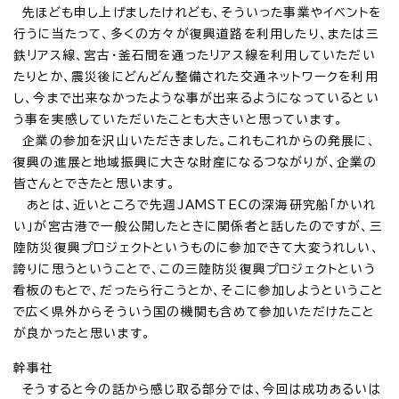
先ほども申し上げましたけれども、そういった事業やイベントを
行うに当たって、多くの方々が復興道路を利用したり、または三
鉄リアス線、宮古・釜石間を通ったリアス線を利用していただい
たりとか、震災後にどんどん整備された交通ネットワークを利用
し、今まで出来なかったような事が出来るようになっているとい
う事を実感していただいたことも大きいと思っています。
企業の参加を沢山いただきました。これもこれからの発展に、
復興の進展と地域振興に大きな財産になるつながりが、企業の
皆さんとできたと思います。
あとは、近いところで先週JAMSTECの深海研究船「かいれ
い」が宮古港で一般公開したときに関係者と話したのですが、三
陸防災復興プロジェクトというものに参加できて大変うれしい、
誇りに思うということで、この三陸防災復興プロジェクトという
看板のもとで、だったら行こうとか、そこに参加しようということ
で広く県外からそういう国の機関も含めて参加いただけたこと
が良かったと思います。
幹事社
そうすると今の話から感じ取る部分では、今回は成功あるいは