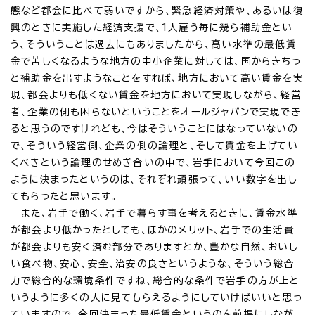
態など都会に比べて弱いですから、緊急経済対策や、あるいは復
興のときに実施した経済支援で、1人雇う毎に幾ら補助金とい
う、そういうことは過去にもありましたから、高い水準の最低賃
金で苦しくなるような地方の中小企業に対しては、国からきちっ
と補助金を出すようなことをすれば、地方において高い賃金を実
現、都会よりも低くない賃金を地方において実現しながら、経営
者、企業の側も困らないということをオールジャパンで実現でき
ると思うのですけれども、今はそういうことにはなっていないの
で、そういう経営側、企業の側の論理と、そして賃金を上げてい
くべきという論理のせめぎ合いの中で、岩手において今回この
ように決まったというのは、それぞれ頑張って、いい数字を出し
てもらったと思います。
また、岩手で働く、岩手で暮らす事を考えるときに、賃金水準
が都会より低かったとしても、ほかのメリット、岩手での生活費
が都会よりも安く済む部分でありますとか、豊かな自然、おいし
い食べ物、安心、安全、治安の良さというような、そういう総合
力で総合的な環境条件ですね、総合的な条件で岩手の方が上と
いうように多くの人に見てもらえるようにしていけばいいと思っ
ていますので、今回決まった最低賃金というのを前提にしなが