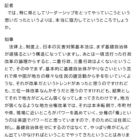
記者
では、特に県としてリーダーシップをとってやっていこうという
思いだったというよりは、本当に協力してというところでしょう
か。
知事
法律上、制度上、日本の災害対策基本法は、まず基礎自治体
が頑張るという構造になっていますし、あとは一頃流行った行政
改革の論理からすると、二重行政、三重行政はよくないというこ
とで、その中でまず、基本的に基礎自治体がやりなさいという流
れで県や国が地方の様々な住民の諸活動から手を引いていくよ
うな、それが改革だというトレンドがあったと思うのですけれど
も、三位一体改革なんかそうだと思うのですけれども、結果とし
てそれで地方がどんどん弱くなってしまってきたわけです。地方
が弱くなるような地方分権改革では、それは本末転倒で、市町村
や県、現場に近いところがパワーを高めていく、分権の「権」とい
うのは英語でパワーだと思っていますので、そのためには住民に
対し、基礎自治体任せにするのではなくて、やっぱり県がどんど
ん出ていかなければということでやってきたということはありま