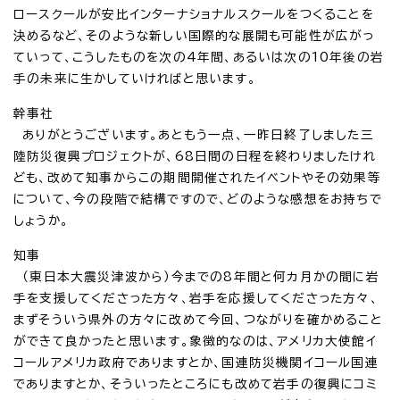
ロースクールが安比インターナショナルスクールをつくることを
決めるなど、そのような新しい国際的な展開も可能性が広がっ
ていって、こうしたものを次の4年間、あるいは次の10年後の岩
手の未来に生かしていければと思います。
幹事社
ありがとうございます。あともう一点、一昨日終了しました三
陸防災復興プロジェクトが、68日間の日程を終わりましたけれ
ども、改めて知事からこの期間開催されたイベントやその効果等
について、今の段階で結構ですので、どのような感想をお持ちで
しょうか。
知事
（東日本大震災津波から）今までの8年間と何カ月かの間に岩
手を支援してくださった方々、岩手を応援してくださった方々、
まずそういう県外の方々に改めて今回、つながりを確かめること
ができて良かったと思います。象徴的なのは、アメリカ大使館イ
コールアメリカ政府でありますとか、国連防災機関イコール国連
でありますとか、そういったところにも改めて岩手の復興にコミ