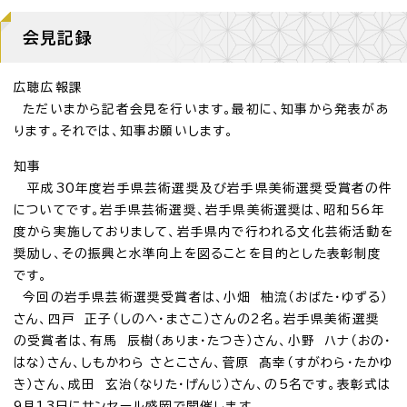
会見記録
広聴広報課
ただいまから記者会見を行います。最初に、知事から発表があ
ります。それでは、知事お願いします。
知事
平成30年度岩手県芸術選奨及び岩手県美術選奨受賞者の件
についてです。岩手県芸術選奨、岩手県美術選奨は、昭和56年
度から実施しておりまして、岩手県内で行われる文化芸術活動を
奨励し、その振興と水準向上を図ることを目的とした表彰制度
です。
今回の岩手県芸術選奨受賞者は、小畑 柚流（おばた・ゆずる）
さん、四戸 正子（しのへ・まさこ）さんの2名。岩手県美術選奨
の受賞者は、有馬 辰樹（ありま・たつき）さん、小野 ハナ（おの・
はな）さん、しもかわら さとこさん、菅原 髙幸（すがわら・たかゆ
き）さん、成田 玄治（なりた・げんじ）さん、の5名です。表彰式は
9月13日にサンセール盛岡で開催します。