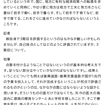
しているという中で、国に、地方に有利な経済政策への転換を求
めていくと同時に、やはり更に地方は地方で工夫と努力をさらに
重ねて岩手で働く、岩手で暮らす、そして岩手で子育てなど、岩
手で育てる、これをさらに進めていかなければならないというと
ころです。
記者
御自身で3期目を評価するというのはなかなか難しいかもしれ
ませんが、自己採点としてはどのように評価されていますか、3
期目について。
知事
点数を付けるようなことではないというのが基本的な考え方で
す。足りない部分はやっていかなければならないですし、成果と
いうことについても例えば復興道路・復興支援道路が国が1兆円
の予算を投入として、それが完成するということが何点で評価さ
れるものかというのは、なかなか点数にはならないような話かと
思います。そういうものの面だけではなくても、矢巾の医大の施
設内に都南の療育センターとあと学校を移したことで、そこで療
育を受け、学ぶ子どもたち一人一人の生活、人生がどのくらい