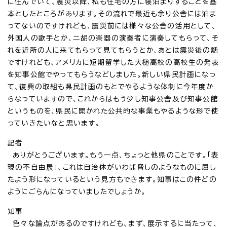
に住んでいて、震災以降、私も住宅の方に寝泊まりすることを基
本としたところがあります。その流れで最近も余り公舎には泊ま
ってないのですけれども、震災前には様々な公舎の活用として、
外国人の歌手とか、二胡の楽器の演奏者に演奏してもらって、そ
れを近所の人に来てもらって見てもらうとか、あとは震災後の話
ですけれども、アメリカに短期留学した大槌高校の高校生の発表
を知事公館でやってもらうなどしました。新しい県民計画になっ
て、復興の取組も県民計画のもとでやるような体制に今年度か
らなっていますので、これからはもう少し知事公舎及び知事公館
というものを、県民に開かれた公共的な事業もやるような形で使
っていきたいなと思います。
記者
ありがとうございます。もう一点、ちょっと他県のことです。「表
現の不自由展」、これは自治体がいわば脅しのようなものに屈し
たよう形になっているという見方もできます。知事はこの件どの
ようにごらんになっていましたでしょうか。
知事
色々な論点があるのですけれども、まず、展示するに当たって、