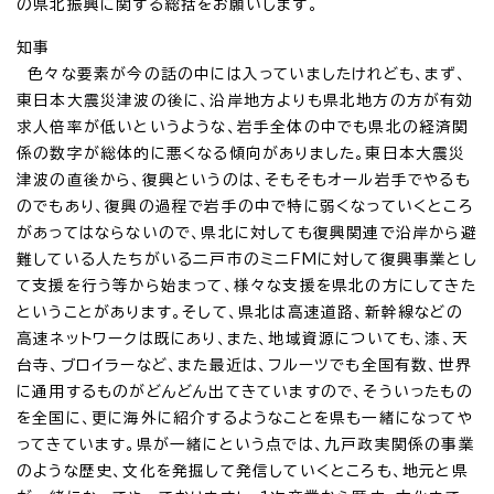
の県北振興に関する総括をお願いします。
知事
色々な要素が今の話の中には入っていましたけれども、まず、
東日本大震災津波の後に、沿岸地方よりも県北地方の方が有効
求人倍率が低いというような、岩手全体の中でも県北の経済関
係の数字が総体的に悪くなる傾向がありました。東日本大震災
津波の直後から、復興というのは、そもそもオール岩手でやるも
のでもあり、復興の過程で岩手の中で特に弱くなっていくところ
があってはならないので、県北に対しても復興関連で沿岸から避
難している人たちがいる二戸市のミニFMに対して復興事業とし
て支援を行う等から始まって、様々な支援を県北の方にしてきた
ということがあります。そして、県北は高速道路、新幹線などの
高速ネットワークは既にあり、また、地域資源についても、漆、天
台寺、ブロイラーなど、また最近は、フルーツでも全国有数、世界
に通用するものがどんどん出てきていますので、そういったもの
を全国に、更に海外に紹介するようなことを県も一緒になってや
ってきています。県が一緒にという点では、九戸政実関係の事業
のような歴史、文化を発掘して発信していくところも、地元と県