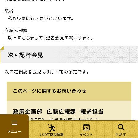
記者
私も投票に行きたいと思います。
広聴広報課
以上をもちまして、記者会見を終わります。
次回記者会見
次の定例記者会見は9月中旬の予定です。
このページに関する
お問い合わせ
政策企画部 広聴広報課
報道担当
〒020-8570 岩手県盛岡市内丸10-1
電話番号：019-629-5285 ファクス番号：019-
メニュー
651-4865
いわて防災情報
イベント
さがす