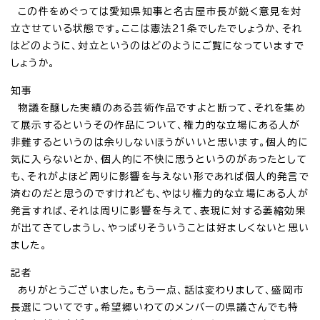
この件をめぐっては愛知県知事と名古屋市長が鋭く意見を対
立させている状態です。ここは憲法21条でしたでしょうか、それ
はどのように、対立というのはどのようにご覧になっていますで
しょうか。
知事
物議を醸した実績のある芸術作品ですよと断って、それを集め
て展示するというその作品について、権力的な立場にある人が
非難するというのは余りしないほうがいいと思います。個人的に
気に入らないとか、個人的に不快に思うというのがあったとして
も、それがよほど周りに影響を与えない形であれば個人的発言で
済むのだと思うのですけれども、やはり権力的な立場にある人が
発言すれば、それは周りに影響を与えて、表現に対する萎縮効果
が出てきてしまうし、やっぱりそういうことは好ましくないと思い
ました。
記者
ありがとうございました。もう一点、話は変わりまして、盛岡市
長選についてです。希望郷いわてのメンバーの県議さんでも特