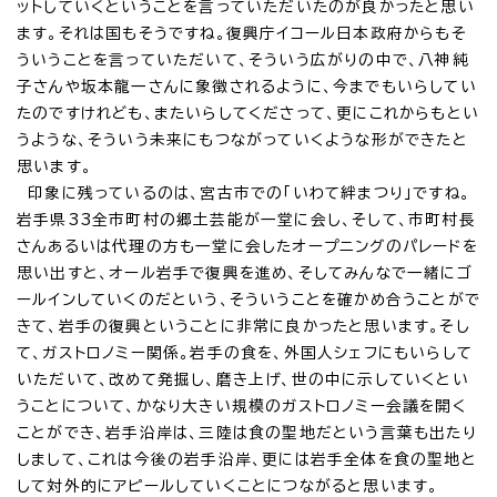
ットしていくということを言っていただいたのが良かったと思い
ます。それは国もそうですね。復興庁イコール日本政府からもそ
ういうことを言っていただいて、そういう広がりの中で、八神純
子さんや坂本龍一さんに象徴されるように、今までもいらしてい
たのですけれども、またいらしてくださって、更にこれからもとい
うような、そういう未来にもつながっていくような形ができたと
思います。
印象に残っているのは、宮古市での「いわて絆まつり」ですね。
岩手県33全市町村の郷土芸能が一堂に会し、そして、市町村長
さんあるいは代理の方も一堂に会したオープニングのパレードを
思い出すと、オール岩手で復興を進め、そしてみんなで一緒にゴ
ールインしていくのだという、そういうことを確かめ合うことがで
きて、岩手の復興ということに非常に良かったと思います。そし
て、ガストロノミー関係。岩手の食を、外国人シェフにもいらして
いただいて、改めて発掘し、磨き上げ、世の中に示していくとい
うことについて、かなり大きい規模のガストロノミー会議を開く
ことができ、岩手沿岸は、三陸は食の聖地だという言葉も出たり
しまして、これは今後の岩手沿岸、更には岩手全体を食の聖地と
して対外的にアピールしていくことにつながると思います。