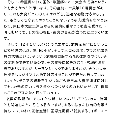
そして、希望郷いわて国体・希望郷いわて大会の成功というこ
とも大きかったと思います。その直前に台風第10号災害があ
り、これも大変だったのですけれども、迅速な初期対応から、ま
た、県としても今までやったことのないような支援策を次々と講
じて、東日本大震災津波からの復興に重なって被害を受けた市
町においても、その後の復旧・復興の目処が立ったと思っていま
す。
そして、12年というスパンで見ますと、危機を希望にというこ
とで経済の低迷、雇用の不足、そして人口の流出、プラス地域医
療の危機という、そういう危機を克服するため体制をつくり、そ
の体制ができていたので、その直後に起きた岩手・宮城内陸地
震でありますとか、リーマンショックでありますとか、そういった
危機をしっかり受けとめて対応することができたと思っていま
す。また、そこでの経験を生かしながら東日本大震災津波に対し
ても、地元の底力プラス様々なつながりの力もいただいて、復興
もここまで来たなと思っています。
復興の取組の中でも様々な新しいつながりができ、また、復興
とも関連したところもあるのですが、あるいはまた独自の背景を
持ちつつ、いわて花巻空港に国際定期便が就航する、イギリスハ