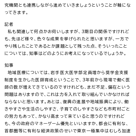
究機関とも連携しながら進めていきましょうということが軸にな
ってきます。
記者
私も関連して何点かお伺いしますが、3期目の関係ですけれど
も、先ほど様々、色々な成果を挙げられたと思いますが、一方で
やり残したことであるとか課題として残った点、そういったこと
については、知事はどのようにお考えになっているでしょうか。
知事
地域医療については、岩手医大医学部定員増から奨学金支援
制度を生かした医師育成ということで、3年前から現場で働く医
師の数が増えてきているのですけれども、まだ不足、偏在という
問題はありますので、これは力を入れて取り組んでいかなければ
ならないと思います。あとは、復興の進展や地域振興により、働
きやすさや生活のしやすさ、子育てのしやすさなども市町村ごと
の努力もあって、かなり高まって来ていると思うのですけれど
も、今の政府のマネーゲーム優先といいますか、都会に有利な、
首都圏等に有利な経済政策のせいで東京一極集中はむしろ加速