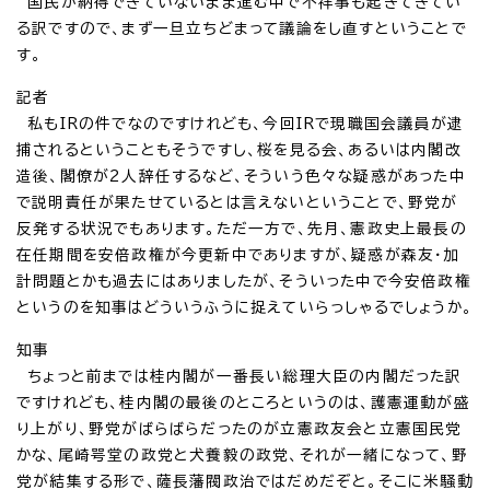
国民が納得できていないまま進む中で不祥事も起きてきてい
る訳ですので、まず一旦立ちどまって議論をし直すということで
す。
記者
私もIRの件でなのですけれども、今回IRで現職国会議員が逮
捕されるということもそうですし、桜を見る会、あるいは内閣改
造後、閣僚が2人辞任するなど、そういう色々な疑惑があった中
で説明責任が果たせているとは言えないということで、野党が
反発する状況でもあります。ただ一方で、先月、憲政史上最長の
在任期間を安倍政権が今更新中でありますが、疑惑が森友・加
計問題とかも過去にはありましたが、そういった中で今安倍政権
というのを知事はどういうふうに捉えていらっしゃるでしょうか。
知事
ちょっと前までは桂内閣が一番長い総理大臣の内閣だった訳
ですけれども、桂内閣の最後のところというのは、護憲運動が盛
り上がり、野党がばらばらだったのが立憲政友会と立憲国民党
かな、尾崎咢堂の政党と犬養毅の政党、それが一緒になって、野
党が結集する形で、薩長藩閥政治ではだめだぞと。そこに米騒動