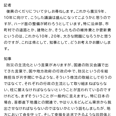
記者
復興のくだりについて少しお尋ねします。これから震災9年、
10年に向けて、こうした議論は盛んになってこようかと思うので
すが、ハード面の整備が終わろうとしています。特に沿岸部、市
町村での道路とか、建物とか、そうしたものの維持費とか更新費
というのは、これから10年、20年、大きな問題になろうかと思う
のですが、これは県として、知事として、どうお考えかお願いしま
す。
知事
防災の主流化という言葉がありますが、国連の防災会議で出
てきた言葉で、国や地方政府の行政の中で、防災というのを総
務担当が片手間にやるような、そういう傍流の取組として行うの
ではなくて、それぞれの行政の主流として取り組まねばならな
い、柱に据えなければならないということが言われているのです
けれども、まずそういうことが一般的に言えますし、特に日本の
場合、首都直下地震との関連で、やはり人をどんどん東京から脱
出させなければならないのではないかという話もしましたが、地
方において命を守って、そして幸福を追求できるような共同体と