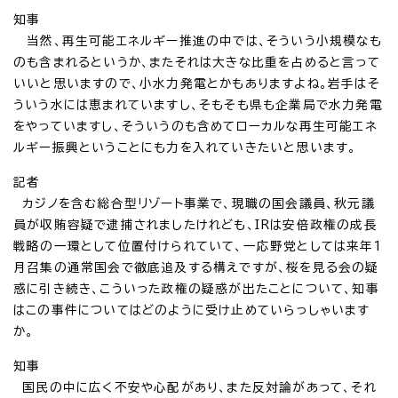
知事
当然、再生可能エネルギー推進の中では、そういう小規模なも
のも含まれるというか、またそれは大きな比重を占めると言って
いいと思いますので、小水力発電とかもありますよね。岩手はそ
ういう水には恵まれていますし、そもそも県も企業局で水力発電
をやっていますし、そういうのも含めてローカルな再生可能エネ
ルギー振興ということにも力を入れていきたいと思います。
記者
カジノを含む総合型リゾート事業で、現職の国会議員、秋元議
員が収賄容疑で逮捕されましたけれども、IRは安倍政権の成長
戦略の一環として位置付けられていて、一応野党としては来年1
月召集の通常国会で徹底追及する構えですが、桜を見る会の疑
惑に引き続き、こういった政権の疑惑が出たことについて、知事
はこの事件についてはどのように受け止めていらっしゃいます
か。
知事
国民の中に広く不安や心配があり、また反対論があって、それ