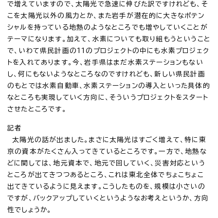
で増えていますので、太陽光で急速に伸びた訳ですけれども、そ
こを太陽光以外の風力とか、また岩手が潜在的に大きなポテン
シャルを持っている地熱のようなところでも増やしていくことが
テーマになります。加えて、水素についても取り組もうということ
で、いわて県民計画の11のプロジェクトの中にも水素プロジェク
トを入れてあります。今、岩手県はまだ水素ステーションもない
し、何にもないようなところなのですけれども、新しい県民計画
のもとでは水素自動車、水素ステーションの導入といった具体的
なところも実現していく方向に、そういうプロジェクトをスタート
させたところです。
記者
太陽光の話が出ました。まさに太陽光はすごく増えて、特に東
京の資本がたくさん入ってきているところです。一方で、地熱な
どに関しては、地元資本で、地元で回していく、災害対応という
ところが出てきつつあるところ、これは東北全体でちょこちょこ
出てきているように見えます。こうしたものを、規模は小さいの
ですが、バックアップしていくというようなお考えというか、方向
性でしょうか。