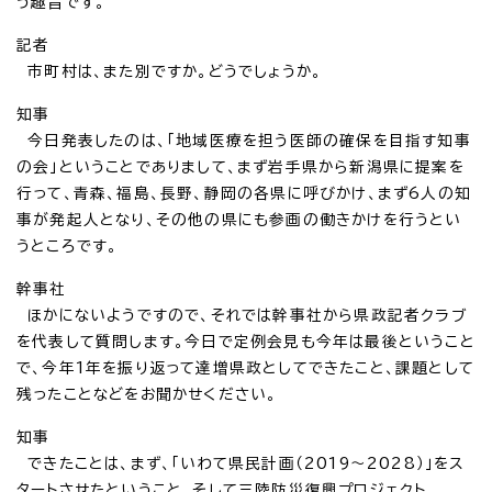
う趣旨です。
記者
市町村は、また別ですか。どうでしょうか。
知事
今日発表したのは、「地域医療を担う医師の確保を目指す知事
の会」ということでありまして、まず岩手県から新潟県に提案を
行って、青森、福島、長野、静岡の各県に呼びかけ、まず6人の知
事が発起人となり、その他の県にも参画の働きかけを行うとい
うところです。
幹事社
ほかにないようですので、それでは幹事社から県政記者クラブ
を代表して質問します。今日で定例会見も今年は最後ということ
で、今年1年を振り返って達増県政としてできたこと、課題として
残ったことなどをお聞かせください。
知事
できたことは、まず、「いわて県民計画（2019～2028）」をス
タートさせたということ、そして三陸防災復興プロジェクト