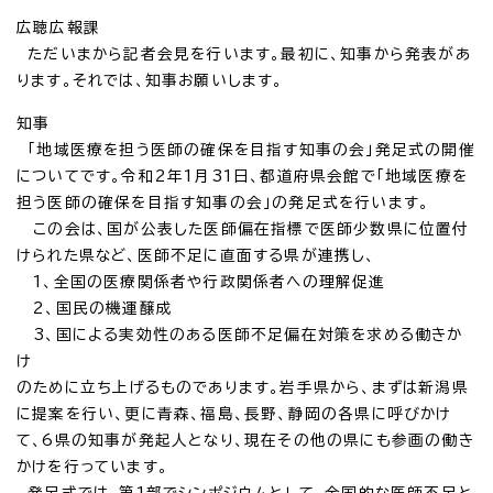
広聴広報課
ただいまから記者会見を行います。最初に、知事から発表があ
ります。それでは、知事お願いします。
知事
「地域医療を担う医師の確保を目指す知事の会」発足式の開催
についてです。令和2年1月31日、都道府県会館で「地域医療を
担う医師の確保を目指す知事の会」の発足式を行います。
この会は、国が公表した医師偏在指標で医師少数県に位置付
けられた県など、医師不足に直面する県が連携し、
1、全国の医療関係者や行政関係者への理解促進
2、国民の機運醸成
3、国による実効性のある医師不足偏在対策を求める働きか
け
のために立ち上げるものであります。岩手県から、まずは新潟県
に提案を行い、更に青森、福島、長野、静岡の各県に呼びかけ
て、6県の知事が発起人となり、現在その他の県にも参画の働き
かけを行っています。
発足式では、第1部でシンポジウムとして、全国的な医師不足と