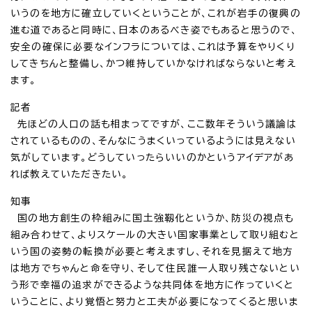
いうのを地方に確立していくということが、これが岩手の復興の
進む道であると同時に、日本のあるべき姿でもあると思うので、
安全の確保に必要なインフラについては、これは予算をやりくり
してきちんと整備し、かつ維持していかなければならないと考え
ます。
記者
先ほどの人口の話も相まってですが、ここ数年そういう議論は
されているものの、そんなにうまくいっているようには見えない
気がしています。どうしていったらいいのかというアイデアがあ
れば教えていただきたい。
知事
国の地方創生の枠組みに国土強靱化というか、防災の視点も
組み合わせて、よりスケールの大きい国家事業として取り組むと
いう国の姿勢の転換が必要と考えますし、それを見据えて地方
は地方でちゃんと命を守り、そして住民誰一人取り残さないとい
う形で幸福の追求ができるような共同体を地方に作っていくと
いうことに、より覚悟と努力と工夫が必要になってくると思いま