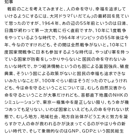
知事
戦前のことを考えてみますと、人の命を守り、幸福を追求して
いけるようにするには、大河ドラマ「いだてん」の最終回を見てい
て思ったのですが、1964年、あの辺の55年前というのは日清、
日露が終わって第一次大戦に行く直前ですか、10年に1度戦争
をやっているような時代で、1964年オリンピックの55年後は今
年、今なのですけれども、その間は全然戦争がないと。10年に1
度国家間戦争に日本も参加するような時代は、やっぱり軍を持っ
ている国家が防衛をしっかりやらないと国民の命を守れないみ
たいな時代で、かつ経済情勢というのも国による富国強兵、殖産
興業、そういう国による政策がないと国民の幸福も追求できな
いみたいなことが、100年ぐらい前はそうだったのでしょうけれ
ども、今は命を守るということについては、むしろ自然災害から
命を守るということが大事だけれども、首都直下地震のNHKの
シミュレーションで、東京一極集中を是正しない限り、もう命が幾
つあっても足りない、いわば国家といえども人の命を守れない状
態で、むしろ地方、地域社会、地方自治体がどう工夫と努力を凝
らすかで人の命が救われるかが決まってくるのがやはり今の新
しい時代で、そして象徴的なのはGNP、GDPという国民総生