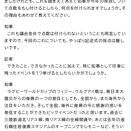
ましたけれども、これを踏まえてあえて知事が今年の県政につい
て点数をもし付けるとしたら、何点を付けられますでしょうか。そ
の理由もあわせて教えてください。
知事
これも議会答弁で点数は付けられないということも明言してい
ますので、今回のこれについても、やっぱり記述式の採点は難し
いです。
記者
できたこと、できなかったことに加えて、特に知事として印象に
残ったイベントを1つ挙げるとしたらいかがでしょうか。
知事
ラグビーワールドカップのフィジー、ウルグアイ戦は、東日本大
震災からの復興の一つの節目としても、全国から、また海外から
注目をいただき、そして全国、海外に復興の今と感謝の思いを
発信することができたビッグイベントだったと思います。過去に
三陸鉄道北リアス線、南リアス線の全線開通や、あとは去年の釜
石鵜住居復興スタジアムのオープニングセレモニーなど、そうい