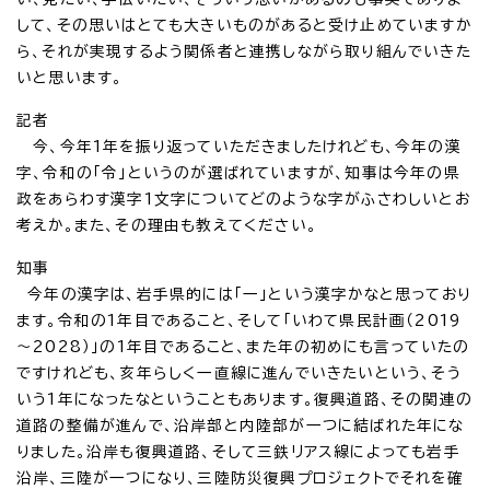
して、その思いはとても大きいものがあると受け止めていますか
ら、それが実現するよう関係者と連携しながら取り組んでいきた
いと思います。
記者
今、今年1年を振り返っていただきましたけれども、今年の漢
字、令和の「令」というのが選ばれていますが、知事は今年の県
政をあらわす漢字1文字についてどのような字がふさわしいとお
考えか。また、その理由も教えてください。
知事
今年の漢字は、岩手県的には「一」という漢字かなと思っており
ます。令和の1年目であること、そして「いわて県民計画（2019
～2028）」の1年目であること、また年の初めにも言っていたの
ですけれども、亥年らしく一直線に進んでいきたいという、そう
いう1年になったなということもあります。復興道路、その関連の
道路の整備が進んで、沿岸部と内陸部が一つに結ばれた年にな
りました。沿岸も復興道路、そして三鉄リアス線によっても岩手
沿岸、三陸が一つになり、三陸防災復興プロジェクトでそれを確