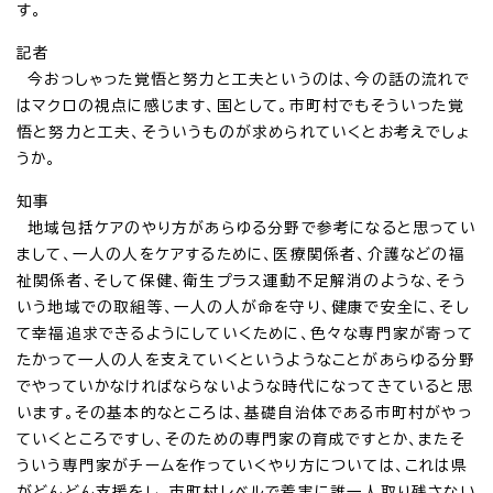
す。
記者
今おっしゃった覚悟と努力と工夫というのは、今の話の流れで
はマクロの視点に感じます、国として。市町村でもそういった覚
悟と努力と工夫、そういうものが求められていくとお考えでしょ
うか。
知事
地域包括ケアのやり方があらゆる分野で参考になると思ってい
まして、一人の人をケアするために、医療関係者、介護などの福
祉関係者、そして保健、衛生プラス運動不足解消のような、そう
いう地域での取組等、一人の人が命を守り、健康で安全に、そし
て幸福追求できるようにしていくために、色々な専門家が寄って
たかって一人の人を支えていくというようなことがあらゆる分野
でやっていかなければならないような時代になってきていると思
います。その基本的なところは、基礎自治体である市町村がやっ
ていくところですし、そのための専門家の育成ですとか、またそ
ういう専門家がチームを作っていくやり方については、これは県
がどんどん支援をし、市町村レベルで着実に誰一人取り残さない