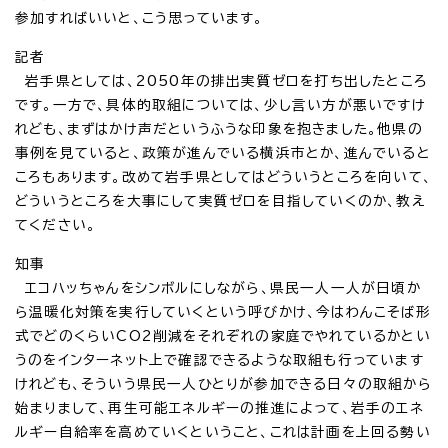
参加すればいいと、こう思っています。
記者
岩手県としては、2050年の排出実質ゼロを打ち出したところ
です。一方で、具体的取組については、少し言い方が悪いですけ
れども、まずはかけ声だというふうな印象を抱きました。他県の
事例を見ていると、政策が進んでいる横浜市とか、進んでいると
ころもあります。改めて岩手県としてはどういうところを向いて、
どういうところを大事にして実質ゼロを目指していくのか、教え
てください。
知事
エコハッちゃんをシンボルにしながら、県民一人一人が日頃か
ら温暖化対策を実行していくという呼びかけ、今はわんこそば形
式でどのくらいCO2削減をそれぞれの家庭でやれているかとい
うのをインターネット上で確認できるような取組も行っています
けれども、そういう県民一人ひとりが参加できる日々の取組から
始まりまして、再生可能エネルギーの推進によって、岩手のエネ
ルギー自給率を高めていくということ、これは計画を上回る勢い