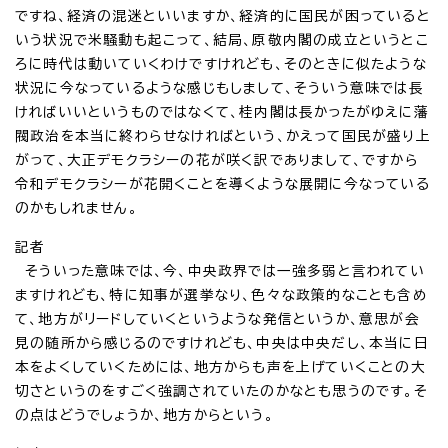
ですね、経済の混迷といいますか、経済的に国民が困っていると
いう状況で米騒動も起こって、結局、原敬内閣の成立というとこ
ろに時代は動いていくわけですけれども、そのときに似たような
状況に今なっているような感じもしまして、そういう意味では長
ければいいというものではなくて、桂内閣は長かったがゆえに藩
閥政治を本当に終わらせなければという、かえって国民が盛り上
がって、大正デモクラシーの花が咲く訳でありまして、ですから
令和デモクラシーが花開くことを導くような展開に今なっている
のかもしれません。
記者
そういった意味では、今、中央政界では一強多弱と言われてい
ますけれども、特に知事が選挙なり、色々な政策的なことも含め
て、地方がリードしていくというような発信というか、意思が会
見の随所から感じるのですけれども、中央は中央だし、本当に日
本をよくしていくためには、地方からも声を上げていくことの大
切さというのをすごく強調されていたのかなとも思うのです。そ
の点はどうでしょうか、地方からという。