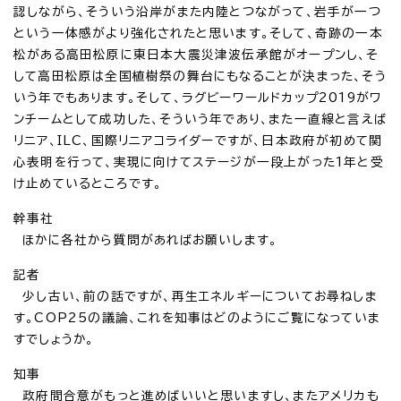
認しながら、そういう沿岸がまた内陸とつながって、岩手が一つ
という一体感がより強化されたと思います。そして、奇跡の一本
松がある高田松原に東日本大震災津波伝承館がオープンし、そ
して高田松原は全国植樹祭の舞台にもなることが決まった、そう
いう年でもあります。そして、ラグビーワールドカップ2019がワ
ンチームとして成功した、そういう年であり、また一直線と言えば
リニア、ILC、国際リニアコライダーですが、日本政府が初めて関
心表明を行って、実現に向けてステージが一段上がった1年と受
け止めているところです。
幹事社
ほかに各社から質問があればお願いします。
記者
少し古い、前の話ですが、再生エネルギーについてお尋ねしま
す。COP25の議論、これを知事はどのようにご覧になっていま
すでしょうか。
知事
政府間合意がもっと進めばいいと思いますし、またアメリカも