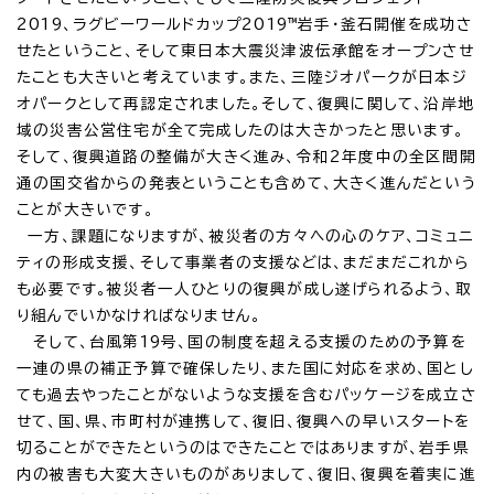
2019、ラグビーワールドカップ2019™岩手・釜石開催を成功さ
せたということ、そして東日本大震災津波伝承館をオープンさせ
たことも大きいと考えています。また、三陸ジオパークが日本ジ
オパークとして再認定されました。そして、復興に関して、沿岸地
域の災害公営住宅が全て完成したのは大きかったと思います。
そして、復興道路の整備が大きく進み、令和2年度中の全区間開
通の国交省からの発表ということも含めて、大きく進んだという
ことが大きいです。
一方、課題になりますが、被災者の方々への心のケア、コミュニ
ティの形成支援、そして事業者の支援などは、まだまだこれから
も必要です。被災者一人ひとりの復興が成し遂げられるよう、取
り組んでいかなければなりません。
そして、台風第19号、国の制度を超える支援のための予算を
一連の県の補正予算で確保したり、また国に対応を求め、国とし
ても過去やったことがないような支援を含むパッケージを成立さ
せて、国、県、市町村が連携して、復旧、復興への早いスタートを
切ることができたというのはできたことではありますが、岩手県
内の被害も大変大きいものがありまして、復旧、復興を着実に進