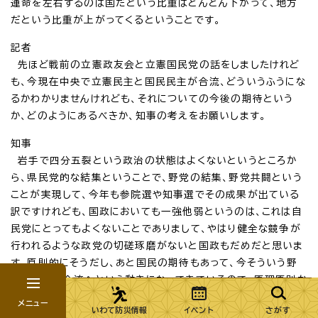
運命を左右するのは国だという比重はどんどん下がって、地方
だという比重が上がってくるということです。
記者
先ほど戦前の立憲政友会と立憲国民党の話をしましたけれど
も、今現在中央で立憲民主と国民民主が合流、どういうふうにな
るかわかりませんけれども、それについての今後の期待という
か、どのようにあるべきか、知事の考えをお願いします。
知事
岩手で四分五裂という政治の状態はよくないというところか
ら、県民党的な結集ということで、野党の結集、野党共闘という
ことが実現して、今年も参院選や知事選でその成果が出ている
訳ですけれども、国政においても一強他弱というのは、これは自
民党にとってもよくないことでありまして、やはり健全な競争が
行われるような政党の切磋琢磨がないと国政もだめだと思いま
す。原則的にそうだし、あと国民の期待もあって、今そういう野
党結集から合流へという動きになってきているので、原理原則か
ら考えてもそのとおりだし、国民の期待もあるということだと思
メニュー
いわて防災情報
イベント
さがす
うので、そういう方向に進んでいくことを期待します。