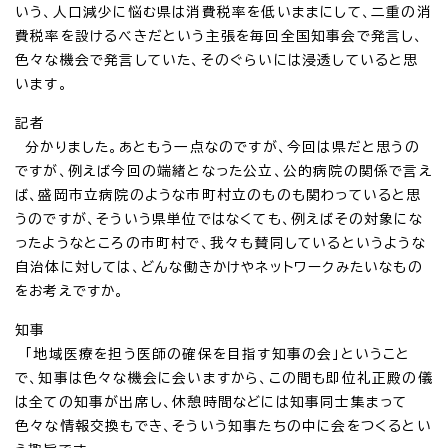
いう、人口減少に悩む県は消費税率を低いままにして、二重の消
費税率を設けるべきだという主張を毎回全国知事会で発言し、
色々な機会で発言していた、そのぐらいには浸透していると思
います。
記者
分かりました。あともう一点なのですが、今回は県だと思うの
ですが、例えば今回の端緒となった公立、公的病院の関係で言え
ば、盛岡市立病院のような市町村立のものも関わっていると思
うのですが、そういう県単位ではなくても、例えばその対象にな
ったようなところの市町村で、我々も賛同しているというような
自治体に対しては、どんな働きかけやネットワークみたいなもの
をお考えですか。
知事
「地域医療を担う医師の確保を目指す知事の会」ということ
で、知事は色々な機会に会いますから、この間も即位礼正殿の儀
は全ての知事が出席し、休憩時間などには知事同士集まって
色々な情報交換もでき、そういう知事たちの中に会をつくるとい