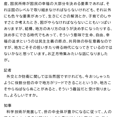
産、国民所得が国民の幸福の大部分を決める要素であれば、そ
れは国のレベルで取り組まなければならないけれども、それ以外
にも色々な要素があって、生きにくさの解消とか、子育てのしや
すさとか考えたとき、国がやらなければならないこともいっぱい
ありますが、結構、地方のあり方のほうが決め手になったりする、
決め手にできる時代でもあって、そういう意味で生命、自由、幸
福の追求というのは民主主義の原点、共同体の存在意義なので
すが、地方こそその担い手たり得る時代になってきているのでは
ないかなと思っています。お正月特集みたいな話になりました
が。
記者
外交とか防衛に関しては当然国ですけれども、今おっしゃった
ように役割分担の中で地方がリードできることというか、地方こ
そやらねばならぬことがあると、そういう趣旨だと受け取りまし
た。よろしいですか。
知事
科学技術が発展して、世の中全体が豊かになるに従って、人の