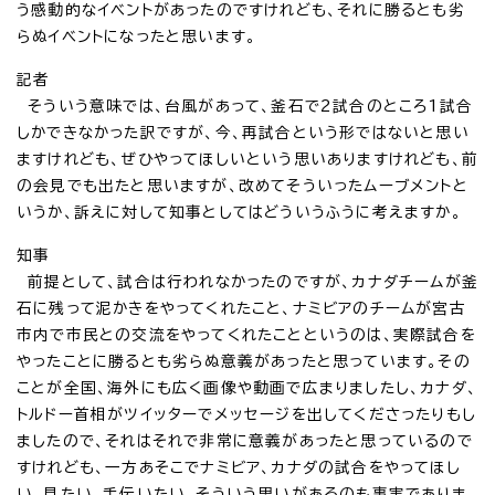
う感動的なイベントがあったのですけれども、それに勝るとも劣
らぬイベントになったと思います。
記者
そういう意味では、台風があって、釜石で2試合のところ1試合
しかできなかった訳ですが、今、再試合という形ではないと思い
ますけれども、ぜひやってほしいという思いありますけれども、前
の会見でも出たと思いますが、改めてそういったムーブメントと
いうか、訴えに対して知事としてはどういうふうに考えますか。
知事
前提として、試合は行われなかったのですが、カナダチームが釜
石に残って泥かきをやってくれたこと、ナミビアのチームが宮古
市内で市民との交流をやってくれたことというのは、実際試合を
やったことに勝るとも劣らぬ意義があったと思っています。その
ことが全国、海外にも広く画像や動画で広まりましたし、カナダ、
トルドー首相がツイッターでメッセージを出してくださったりもし
ましたので、それはそれで非常に意義があったと思っているので
すけれども、一方あそこでナミビア、カナダの試合をやってほし
い、見たい、手伝いたい、そういう思いがあるのも事実でありま