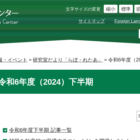
縮小
標準
文字サイズの変更
サイトマップ
Foreign Lan
報・イベント
>
研究室だより「らぼ・れたあ」
> 令和6年度（2
令和6年度（2024）下半期
令和6年度下半期 記事一覧