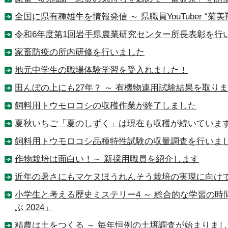
全国に県有種雄牛を情報発信 ～ 県職員YouTuber “菊美
令和6年度第1回岩手県農業研究センター所長表彰を行
家畜防疫の所内研修を行いました
地元中学生の職場体験学習を受入れました！
田んぼの上にも27年？ ～ 有機物連用試験結果を取り
飼料用トウモロコシの収穫作業が終了しました
夏秋いちご「夏のしずく」は現在も収穫が続いていま
飼料用トウモロコシ品種特性試験の収量調査を行いました
作物栽培は面白い！～ 新採用職員を紹介します
近年の暑さにもマケヌほうれんそう栽培の実現に向け
小学生と考える歴史ミステリー4 ～ 総合的な学習の
ぶ 2024」
精農は土をつくる ～ 毎年恒例の土壌調査が始まりま