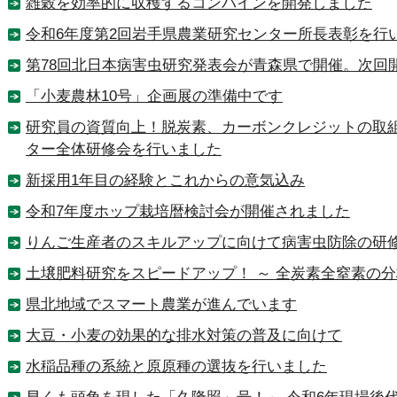
雑穀を効率的に収穫するコンバインを開発しました
令和6年度第2回岩手県農業研究センター所長表彰を行
第78回北日本病害虫研究発表会が青森県で開催。次回
「小麦農林10号」企画展の準備中です
研究員の資質向上！脱炭素、カーボンクレジットの取組
ター全体研修会を行いました
新採用1年目の経験とこれからの意気込み
令和7年度ホップ栽培暦検討会が開催されました
りんご生産者のスキルアップに向けて病害虫防除の研
土壌肥料研究をスピードアップ！ ～ 全炭素全窒素の
県北地域でスマート農業が進んでいます
大豆・小麦の効果的な排水対策の普及に向けて
水稲品種の系統と原原種の選抜を行いました