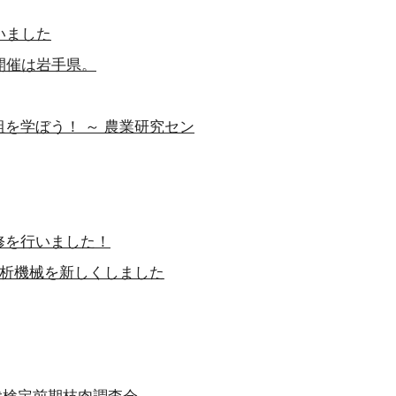
いました
開催は岩手県。
を学ぼう！ ～ 農業研究セン
修を行いました！
分析機械を新しくしました