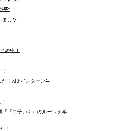
翔平”
いました
まとめ中！
す！
！withインターン生
て！
時間「『二子いも』のルーツを学
した！