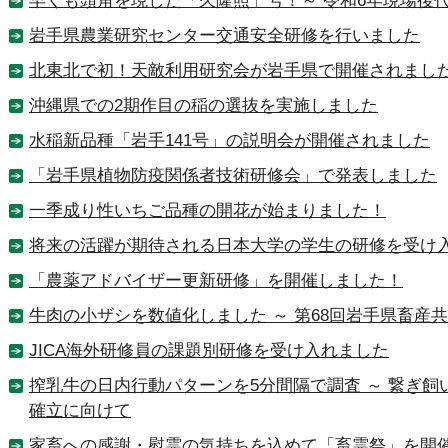
早くも頭角を現した「久隆照」号！～ 令和6年現場後
岩手県農業研究センター交通安全研修を行いました
北東北で初！天敵利用研究会が岩手県で開催されまし
沖縄県での2期作目の稲の選抜を実施しました
水稲新品種「岩手141号」の説明会が開催されました
「岩手県植物防疫関係者技術研修会」で発表しました
一季成り性いちご品種の開花が始まりました！
将来の活躍が期待される日本大学の学生の研修を受け
「農薬アドバイザー更新研修」を開催しました！
牛肉の小ザシを数値化しました ～ 第68回岩手県畜産
JICA海外研修員の課題別研修を受け入れました
搾乳牛の日内行動パターンを5分間隔で調査 ～ 繋ぎ飼
確立に向けて
家畜への感謝・慰霊の気持ちを込めて「畜霊祭」を開