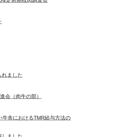
代検定前期枝肉調査会
た
入れました
共進会（肉牛の部）
い牛舎におけるTMR給与方法の
催しました