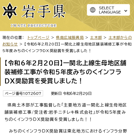
SELECT
LANGUAGE
現在の位置：
トップページ
>
県南広域振興局
>
土木部
>
土木部からの
お知らせ
> 【令和6年2月20日】一関北上線生母地区舗装補修工事が令和
5年度みちのくインフラDX奨励賞を受賞しました！
【令和6年2月20日】一関北上線生母地区舗
装補修工事が令和5年度みちのくインフラ
DX奨励賞を受賞しました！
ページ番号1072607
更新日 令和6年2月29日
県南土木部が工事監督した「主要地方道一関北上線生母地区
舗装補修工事/受注者:岩手ニチレキ株式会社」が令和5年度み
ちのくインフラDX奨励賞を受賞しました！！
みちのくインフラDX奨励賞は東北地方におけるインフラ分野