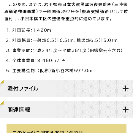
このため、県では、
岩手県東日本大震災津波復興計画（三陸復
興道路整備事業）
で一般国道397号を
「復興支援道路」
として位
置付け、
小谷木橋工区の整備を重点的に進めています
。
計画延長：1,420m
計画幅員：一般部6.5（16.5）m、橋梁部6.5（15.0）m
事業期間：平成24年度～平成36年度（旧橋撤去を含む）
全体事業費：8,460百万円
主要構造物：（仮称）新小谷木橋597.0m
添付ファイル
関連情報
このページに関する
お問い合わせ