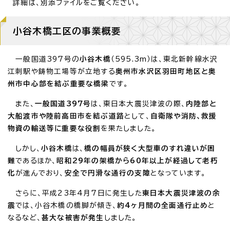
詳細は、別添ファイルをご覧ください。
小谷木橋工区の事業概要
一般国道397号の
小谷木橋
（595.3m）は、東北新幹線水沢
江刺駅や鋳物工場等が立地する
奥州市水沢区羽田町地区と奥
州市中心部を結ぶ重要な橋梁
です。
また、
一般国道397号
は、東日本大震災津波の際、
内陸部と
大船渡市や陸前高田市を結ぶ道路
として、
自衛隊や消防、救援
物資の輸送等に重要な役割
を果たしました。
しかし、
小谷木橋
は、
橋の幅員が狭く大型車のすれ違いが困
難
であるほか、
昭和29年の架橋から60年以上が経過して老朽
化
が進んでおり、
安全で円滑な通行の支障
となっています。
さらに、平成23年4月7日に発生した
東日本大震災津波の余
震
では、小谷木橋の橋脚が傾き、
約4ヶ月間の全面通行止め
と
なるなど、
甚大な被害が発生
しました。