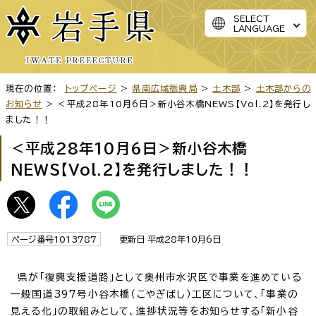
SELECT
LANGUAGE
現在の位置：
トップページ
>
県南広域振興局
>
土木部
>
土木部からの
お知らせ
> ＜平成28年10月6日＞新小谷木橋NEWS【Vol.2】を発行し
ました！！
＜平成28年10月6日＞新小谷木橋
NEWS【Vol.2】を発行しました！！
ページ番号1013787
更新日 平成28年10月6日
県が「復興支援道路」として奥州市水沢区で事業を進めている
一般国道397号小谷木橋（こやぎばし）工区について、「事業の
見える化」の取組みとして、進捗状況等をお知らせする「新小谷