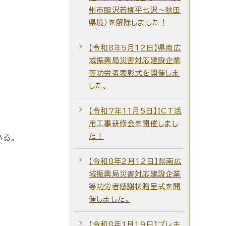
州市胆沢若柳平七沢～秋田
県境）を解除しました！
【令和8年5月12日】県南広
域振興局災害対応建設企業
等功労者表彰式を開催しま
した。
【令和7年11月5日】ICT活
用工事研修会を開催しまし
た！
る。
【令和8年2月12日】県南広
域振興局災害対応建設企業
等功労者感謝状贈呈式を開
催しました。
【令和8年1月19日】プレキ