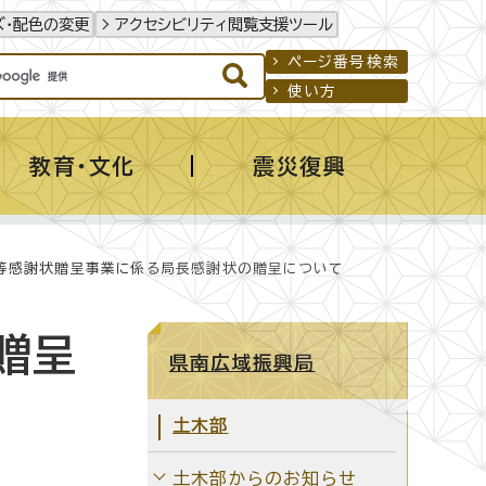
ズ・配色の変更
アクセシビリティ閲覧支援ツール
ページ番号検索
使い方
教育・文化
震災復興
体等感謝状贈呈事業に係る局長感謝状の贈呈について
贈呈
県南広域振興局
土木部
土木部からのお知らせ