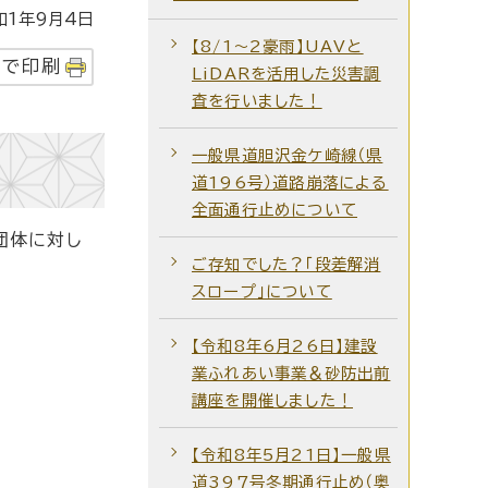
1年9月4日
【8/1～2豪雨】UAVと
字で印刷
LiDARを活用した災害調
査を行いました！
一般県道胆沢金ケ崎線（県
道196号）道路崩落による
全面通行止めについて
団体に対し
ご存知でした？「段差解消
スロープ」について
【令和8年6月26日】建設
業ふれあい事業＆砂防出前
講座を開催しました！
【令和8年5月21日】一般県
道397号冬期通行止め（奥