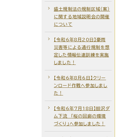
盛土規制法の規制区域（案）
に関する地域説明会の開催
について
【令和6年8月20日】豪雨
災害等による通行規制を想
定した情報伝達訓練を実施
しました！
【令和6年8月6日】クリー
ンロード作戦へ参加しまし
た！
【令和6年7月18日】胆沢ダ
ム下流 「桜の回廊の環境
づくり」へ参加しました！