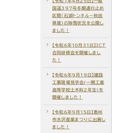
【令和7年4月25日】一般
国道397号冬期通行止め
区間（石淵トンネル～秋田
県境）の除雪状況を公開し
ました！
【令和6年10月31日】ICT
合同研修会を開催しまし
た！
【令和6年9月19日】建設
工事現場見学会(一関工業
高等学校土木科2年生)を
開催しました！
【令和6年9月15日】奥州
市水沢産業まつりに出展し
ました！