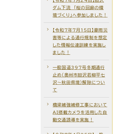
【令和7年7月24日】胆沢
ダム下流 「桜の回廊の環
境づくり」へ参加しました！
【令和7年7月15日】豪雨災
害等による通行規制を想定
した情報伝達訓練を実施し
ました！
一般国道397号冬期通行
止め（奥州市胆沢若柳平七
沢～秋田県境）解除につい
て
橋梁補強補修工事において
AI搭載カメラを活用した自
動交通誘導を実施！