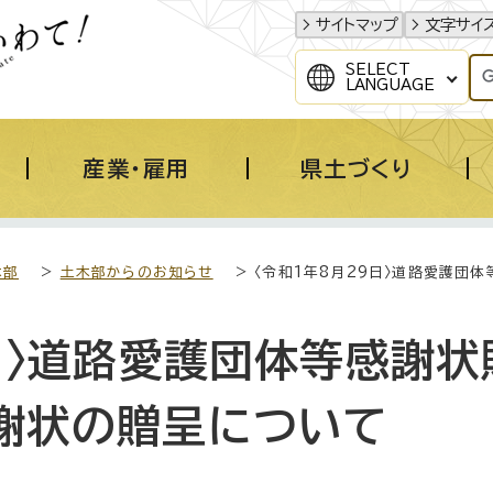
サイトマップ
文字サイ
SELECT
LANGUAGE
産業・雇用
県土づくり
木部
>
土木部からのお知らせ
> 〈令和1年8月29日〉道路愛護団
日〉道路愛護団体等感謝状
謝状の贈呈について