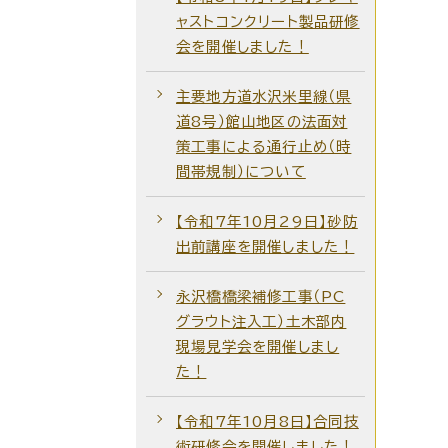
ャストコンクリート製品研修
会を開催しました！
主要地方道水沢米里線（県
道8号）館山地区の法面対
策工事による通行止め（時
間帯規制）について
【令和7年10月29日】砂防
出前講座を開催しました！
永沢橋橋梁補修工事（PC
グラウト注入工）土木部内
現場見学会を開催しまし
た！
【令和7年10月8日】合同技
術研修会を開催しました！