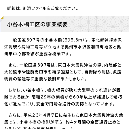
詳細は、別添ファイルをご覧ください。
小谷木橋工区の事業概要
一般国道397号の
小谷木橋
（595.3m）は、東北新幹線水沢
江刺駅や鋳物工場等が立地する
奥州市水沢区羽田町地区と奥
州市中心部を結ぶ重要な橋梁
です。
また、
一般国道397号
は、東日本大震災津波の際、
内陸部と
大船渡市や陸前高田市を結ぶ道路
として、
自衛隊や消防、救援
物資の輸送等に重要な役割
を果たしました。
しかし、
小谷木橋
は、
橋の幅員が狭く大型車のすれ違いが困
難
であるほか、
昭和29年の架橋から60年以上が経過して老朽
化
が進んでおり、
安全で円滑な通行の支障
となっています。
さらに、平成23年4月7日に発生した
東日本大震災津波の余
震
では、小谷木橋の橋脚が傾き、
約4ヶ月間の全面通行止め
と
なるなど、
甚大な被害が発生
しました。