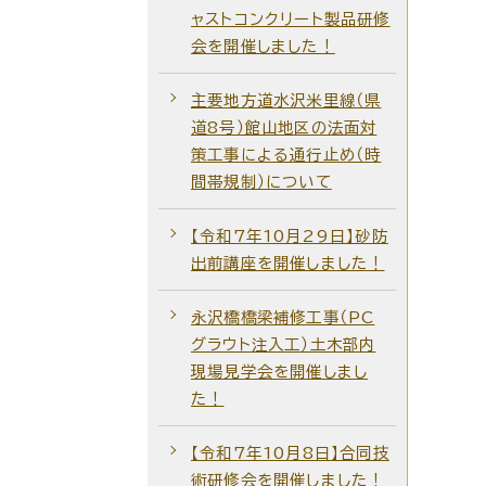
ャストコンクリート製品研修
会を開催しました！
主要地方道水沢米里線（県
道8号）館山地区の法面対
策工事による通行止め（時
間帯規制）について
【令和7年10月29日】砂防
出前講座を開催しました！
永沢橋橋梁補修工事（PC
グラウト注入工）土木部内
現場見学会を開催しまし
た！
【令和7年10月8日】合同技
術研修会を開催しました！