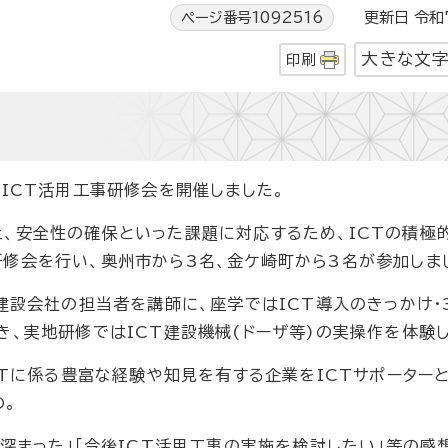
ページ番号1092516
更新日 令和7
大きな文
印刷
ICT活用工事研修会を開催しました。
、安全性の確保といった課題に対応するため、ICTの積極
修会を行い、奥州市から3名、金ケ崎町から3名が参加しま
建設会社の担当者を講師に、座学ではICT導入のきっかけ・
き、実地研修ではICT建設機械(ドーザ等)の実操作を体験し
CTに係る豊富な経験や知見を有する企業をICTサポーター
の。
深まった」「今後ICT活用工事の実施を検討したい」等の感