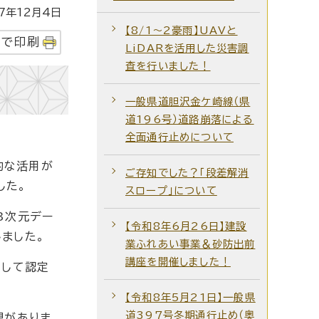
年12月4日
【8/1～2豪雨】UAVと
字で印刷
LiDARを活用した災害調
査を行いました！
一般県道胆沢金ケ崎線（県
道196号）道路崩落による
全面通行止めについて
的な活用が
ご存知でした？「段差解消
した。
スロープ」について
3次元デー
【令和8年6月26日】建設
ました。
業ふれあい事業＆砂防出前
講座を開催しました！
として認定
【令和8年5月21日】一般県
道397号冬期通行止め（奥
想がありま