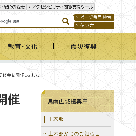
ズ・配色の変更
アクセシビリティ閲覧支援ツール
ページ番号検索
使い方
教育・文化
震災復興
事研修会を開催しました！
開催
県南広域振興局
土木部
土木部からのお知らせ