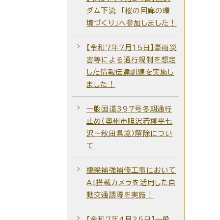
ダム下流 「桜の回廊の環
境づくり」へ参加しました！
【令和7年7月15日】豪雨災
害等による通行規制を想定
した情報伝達訓練を実施し
ました！
一般国道397号冬期通行
止め（奥州市胆沢若柳平七
沢～秋田県境）解除につい
て
橋梁補強補修工事において
AI搭載カメラを活用した自
動交通誘導を実施！
【令和7年4月25日】一般