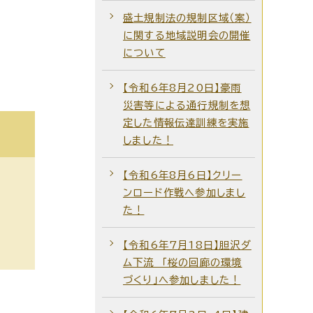
盛土規制法の規制区域（案）
に関する地域説明会の開催
について
【令和6年8月20日】豪雨
災害等による通行規制を想
定した情報伝達訓練を実施
しました！
【令和6年8月6日】クリー
ンロード作戦へ参加しまし
た！
【令和6年7月18日】胆沢ダ
ム下流 「桜の回廊の環境
づくり」へ参加しました！