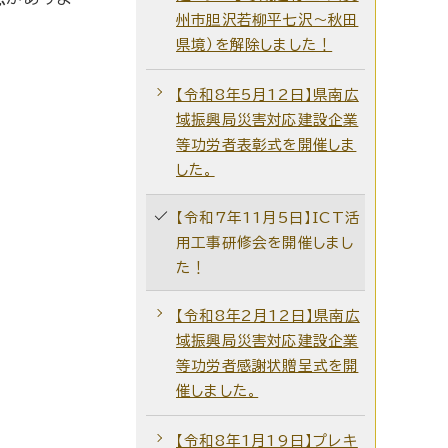
州市胆沢若柳平七沢～秋田
県境）を解除しました！
【令和8年5月12日】県南広
域振興局災害対応建設企業
等功労者表彰式を開催しま
した。
【令和7年11月5日】ICT活
用工事研修会を開催しまし
た！
【令和8年2月12日】県南広
域振興局災害対応建設企業
等功労者感謝状贈呈式を開
催しました。
【令和8年1月19日】プレキ