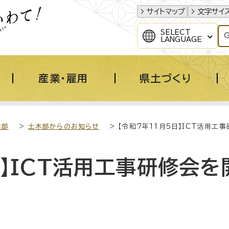
サイトマップ
文字サイ
SELECT
LANGUAGE
産業・雇用
県土づくり
木部
>
土木部からのお知らせ
> 【令和7年11月5日】ICT活用工
日】ICT活用工事研修会を