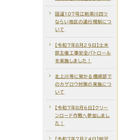
国道107号江刺梁川四ツ
ならい地区の通行規制につ
いて
【令和7年8月29日】土木
部主催工事安全パトロール
を実施しました！
北上川等に架かる橋梁部で
のカゲロウ対策の実施につ
いて
【令和7年8月6日】クリー
ンロード作戦へ参加しまし
た！
【令和7年7月24日】胆沢