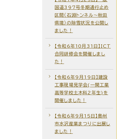
国道397号冬期通行止め
区間（石淵トンネル～秋田
県境）の除雪状況を公開し
ました！
【令和6年10月31日】ICT
合同研修会を開催しまし
た！
【令和6年9月19日】建設
工事現場見学会(一関工業
高等学校土木科2年生)を
開催しました！
【令和6年9月15日】奥州
市水沢産業まつりに出展し
ました！