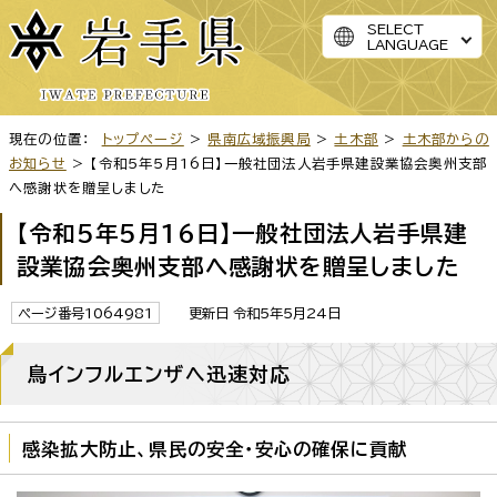
SELECT
LANGUAGE
現在の位置：
トップページ
>
県南広域振興局
>
土木部
>
土木部からの
お知らせ
> 【令和5年5月16日】一般社団法人岩手県建設業協会奥州支部
へ感謝状を贈呈しました
【令和5年5月16日】一般社団法人岩手県建
設業協会奥州支部へ感謝状を贈呈しました
ページ番号1064981
更新日 令和5年5月24日
鳥インフルエンザへ迅速対応
感染拡大防止、県民の安全・安心の確保に貢献