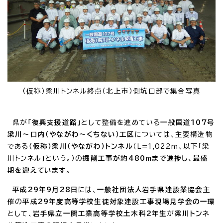
（仮称）梁川トンネル終点（北上市）側坑口部で集合写真
県が
「復興支援道路」
として整備を進めている
一般国道107号
梁川～口内（やながわ～くちない）工区
については、主要構造物
である
（仮称）梁川（やながわ）トンネル
（L=1,022m、以下「梁
川トンネル」という。）の
掘削工事が約480mまで進捗し、最盛
期を迎えています
。
平成29年9月28日
には、
一般社団法人岩手県建設業協会主
催
の
平成29年度高等学校生徒対象建設工事現場見学会の一環
として、
岩手県立一関工業高等学校土木科2年生
が
梁川トンネ