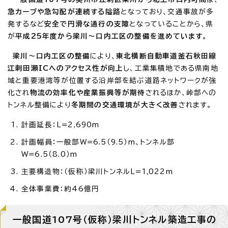
急カーブや急勾配が連続する隘路
となっており、交通事故が多
発するなど
安全で円滑な通行の支障
となっていることから、県
が
平成25年度から梁川～口内工区の整備を進めています
。
梁川～口内工区の整備
により、
東北横断自動車道釜石秋田線
江刺田瀬ICへのアクセス性が向上
し、工業集積地である県南地
域と重要港湾等が位置する沿岸部を結ぶ道路ネットワークが強
化され
物流の効率化や産業振興等が期待
されるほか、峠部への
トンネル整備により
冬期間の交通環境が大きく改善
されます。
計画延長：L=2,690m
計画幅員：一般部W=6.5（9.5）m、トンネル部
W=6.5（8.0）m
主要構造物：（仮称）梁川トンネルL=1,022m
全体事業費：約46億円
一般国道107号（仮称）梁川トンネル築造工事の