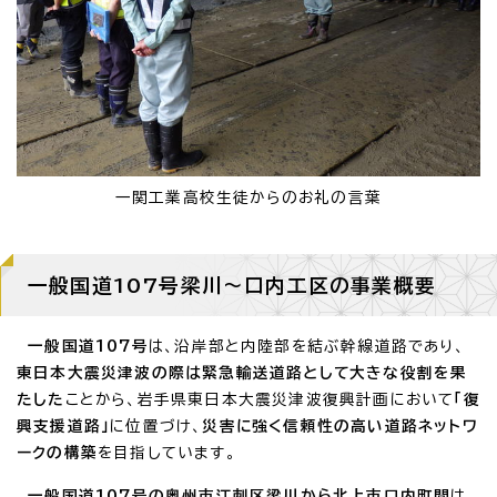
一関工業高校生徒からのお礼の言葉
一般国道107号梁川～口内工区の事業概要
一般国道107号
は、沿岸部と内陸部を結ぶ幹線道路であり、
東日本大震災津波の際は緊急輸送道路として大きな役割を果
たした
ことから、岩手県東日本大震災津波復興計画において
「復
興支援道路」
に位置づけ、
災害に強く信頼性の高い道路ネットワ
ークの構築
を目指しています。
一般国道107号の奥州市江刺区梁川から北上市口内町間
は、