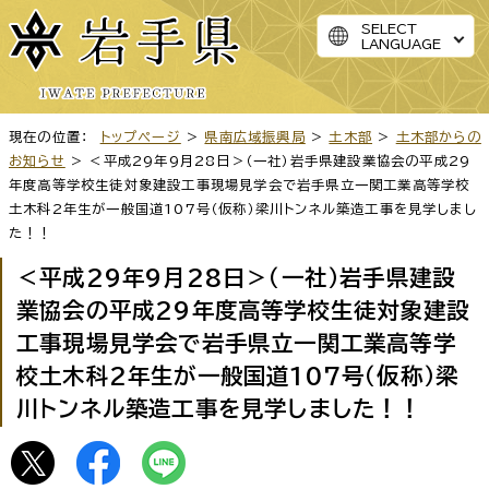
SELECT
LANGUAGE
現在の位置：
トップページ
>
県南広域振興局
>
土木部
>
土木部からの
お知らせ
> ＜平成29年9月28日＞（一社）岩手県建設業協会の平成29
年度高等学校生徒対象建設工事現場見学会で岩手県立一関工業高等学校
土木科2年生が一般国道107号（仮称）梁川トンネル築造工事を見学しまし
た！！
＜平成29年9月28日＞（一社）岩手県建設
業協会の平成29年度高等学校生徒対象建設
工事現場見学会で岩手県立一関工業高等学
校土木科2年生が一般国道107号（仮称）梁
川トンネル築造工事を見学しました！！