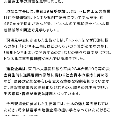
ル築造工事の現場を見学
しました。
現場見学会には、
生徒39名が参加
し、梁川～口内工区の事業
目的や整備効果、トンネル掘削工法等について学んだ後、約
480mまで掘削が進んだ梁川トンネルの工事状況やトンネル掘
削機械等を
間近で見学
しました。
現場見学会に参加した生徒からは、「トンネルはなぜ円形に掘
るのか」、「トンネル工事にはどのくらいの予算が必要なのか」、
「梁川トンネルはいつ開通するのか」などの様々な質問が出され、
トンネル工事を興味深く学んでいる様子
でした。
建設企業
は、東日本大震災津波や平成28年台風10号等の
災
害発生時に道路啓開作業等に携わり社会資本の維持に努める
など、
県民の安全な暮らしを支える重要な役割を担っています
が、建設業従事者の高齢化及び若者の入職者の減少等で
担い
手の確保・育成が重要な課題
となっています。
今回現場会に参加した生徒達には、
土木の魅力等を感じてい
ただき、将来は岩手の建設企業の担い手となっていただけるこ