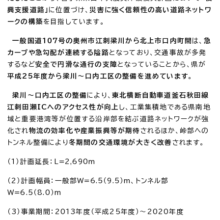
興支援道路」
に位置づけ、
災害に強く信頼性の高い道路ネットワ
ークの構築
を目指しています。
一般国道107号の奥州市江刺梁川から北上市口内町間
は、
急
カーブや急勾配が連続する隘路
となっており、交通事故が多発
するなど
安全で円滑な通行の支障
となっていることから、県が
平成25年度から梁川～口内工区の整備を進めています
。
梁川～口内工区の整備
により、
東北横断自動車道釜石秋田線
江刺田瀬ICへのアクセス性が向上
し、工業集積地である県南地
域と重要港湾等が位置する沿岸部を結ぶ道路ネットワークが強
化され
物流の効率化や産業振興等が期待
されるほか、峠部への
トンネル整備により
冬期間の交通環境が大きく改善
されます。
（1）計画延長：L=2,690m
（2）計画幅員：一般部W=6.5（9.5）m、トンネル部
W=6.5（8.0）m
（3）事業期間：2013年度（平成25年度）～2020年度