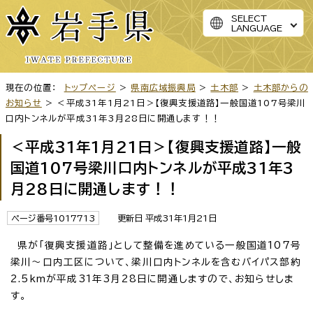
SELECT
LANGUAGE
現在の位置：
トップページ
>
県南広域振興局
>
土木部
>
土木部からの
お知らせ
> ＜平成31年1月21日＞【復興支援道路】一般国道107号梁川
口内トンネルが平成31年3月28日に開通します！！
＜平成31年1月21日＞【復興支援道路】一般
国道107号梁川口内トンネルが平成31年3
月28日に開通します！！
ページ番号1017713
更新日 平成31年1月21日
県が「復興支援道路」として整備を進めている一般国道107号
梁川～口内工区について、梁川口内トンネルを含むバイパス部約
2.5kmが平成31年3月28日に開通しますので、お知らせしま
す。