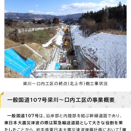
梁川～口内工区の終点（北上市）側工事状況
一般国道107号梁川～口内工区の事業概要
一般国道107号
は、沿岸部と内陸部を結ぶ幹線道路であり、
東日本大震災津波の際は緊急輸送道路として大きな役割を果
たした
ことから、岩手県東日本大震災津波復興計画において
「復