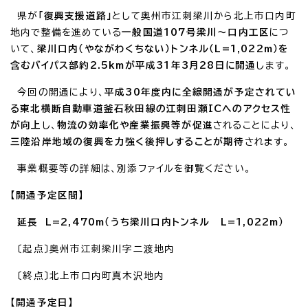
県が
「復興支援道路」
として奥州市江刺梁川から北上市口内町
地内で整備を進めている
一般国道107号梁川～口内工区
につ
いて、
梁川口内（やながわくちない）トンネル（L=1,022m）を
含むバイパス部約2.5kmが平成31年3月28日に開通
します。
今回の開通により、
平成30年度内に全線開通が予定されてい
る東北横断自動車道釜石秋田線の江刺田瀬ICへのアクセス性
が向上
し、
物流の効率化や産業振興等が促進
されることにより、
三陸沿岸地域の復興を力強く後押しすることが期待
されます。
事業概要等の詳細は、別添ファイルを御覧ください。
【開通予定区間】
延長 L=2,470m（うち梁川口内トンネル L=1,022m）
〔起点〕奥州市江刺梁川字二渡地内
〔終点〕北上市口内町真木沢地内
【開通予定日】