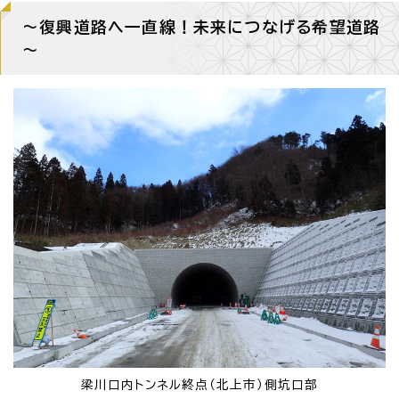
～復興道路へ一直線！未来につなげる希望道路
～
梁川口内トンネル終点（北上市）側坑口部