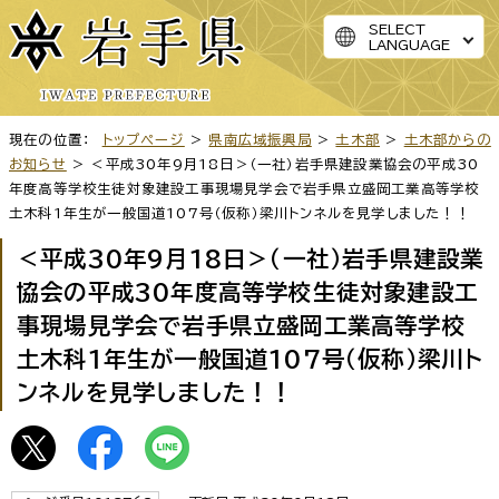
SELECT
LANGUAGE
現在の位置：
トップページ
>
県南広域振興局
>
土木部
>
土木部からの
お知らせ
> ＜平成30年9月18日＞（一社）岩手県建設業協会の平成30
年度高等学校生徒対象建設工事現場見学会で岩手県立盛岡工業高等学校
土木科1年生が一般国道107号（仮称）梁川トンネルを見学しました！！
＜平成30年9月18日＞（一社）岩手県建設業
協会の平成30年度高等学校生徒対象建設工
事現場見学会で岩手県立盛岡工業高等学校
土木科1年生が一般国道107号（仮称）梁川ト
ンネルを見学しました！！