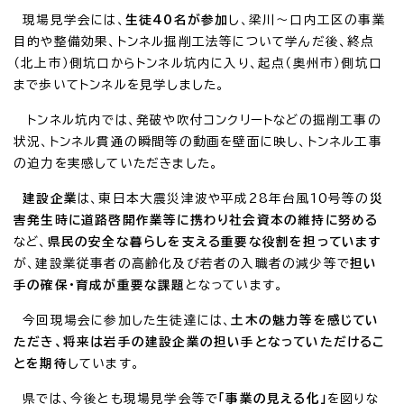
現場見学会には、
生徒40名が参加
し、梁川～口内工区の事業
目的や整備効果、トンネル掘削工法等について学んだ後、終点
（北上市）側坑口からトンネル坑内に入り、起点（奥州市）側坑口
まで歩いてトンネルを見学しました。
トンネル坑内では、発破や吹付コンクリートなどの掘削工事の
状況、トンネル貫通の瞬間等の動画を壁面に映し、トンネル工事
の迫力を実感していただきました。
建設企業
は、東日本大震災津波や平成28年台風10号等の
災
害発生時に道路啓開作業等に携わり社会資本の維持に努める
など、
県民の安全な暮らしを支える重要な役割を担っています
が、建設業従事者の高齢化及び若者の入職者の減少等で
担い
手の確保・育成が重要な課題
となっています。
今回現場会に参加した生徒達には、
土木の魅力等を感じてい
ただき、将来は岩手の建設企業の担い手となっていただけるこ
とを期待
しています。
県では、今後とも現場見学会等で
「事業の見える化」
を図りな