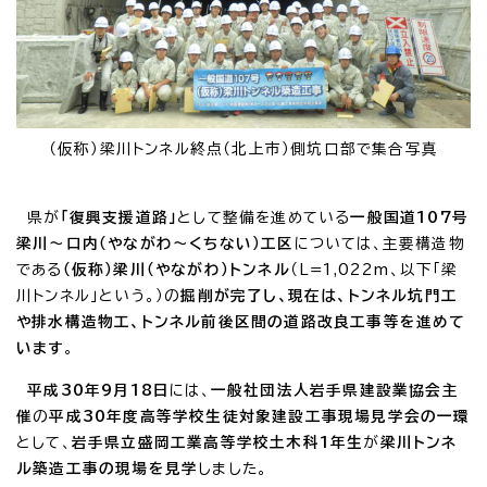
（仮称）梁川トンネル終点（北上市）側坑口部で集合写真
県が
「復興支援道路」
として整備を進めている
一般国道107号
梁川～口内（やながわ～くちない）工区
については、主要構造物
である
（仮称）梁川（やながわ）トンネル
（L=1,022m、以下「梁
川トンネル」という。）の
掘削が完了し、現在は、トンネル坑門工
や排水構造物工、トンネル前後区間の道路改良工事等を進めて
います
。
平成30年9月18日
には、
一般社団法人岩手県建設業協会主
催
の
平成30年度高等学校生徒対象建設工事現場見学会の一環
として、
岩手県立盛岡工業高等学校土木科1年生
が
梁川トンネ
ル築造工事の現場を見学
しました。