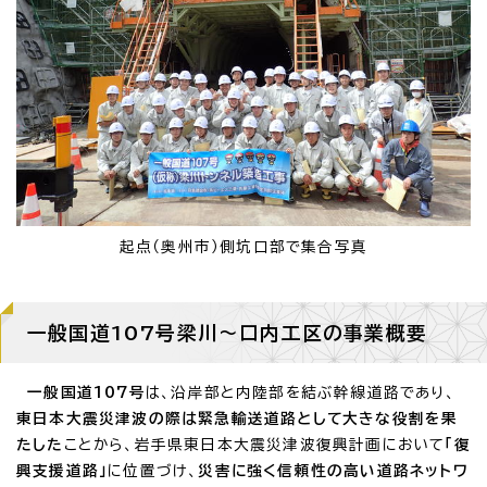
起点（奥州市）側坑口部で集合写真
一般国道107号梁川～口内工区の事業概要
一般国道107号
は、沿岸部と内陸部を結ぶ幹線道路であり、
東日本大震災津波の際は緊急輸送道路として大きな役割を果
たした
ことから、岩手県東日本大震災津波復興計画において
「復
興支援道路」
に位置づけ、
災害に強く信頼性の高い道路ネットワ