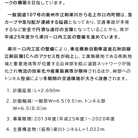
ークの構築
を目指しています。
一般国道107号の奥州市江刺梁川から北上市口内町間
は、
急
カーブや急勾配が連続する隘路
となっており、交通事故が多発
するなど
安全で円滑な通行の支障
となっていることから、県が
平成25年度から梁川～口内工区の整備を進めています
。
梁川～口内工区の整備
により、
東北横断自動車道釜石秋田線
江刺田瀬ICへのアクセス性が向上
し、工業集積地である県南地
域と重要港湾等が位置する沿岸部を結ぶ道路ネットワークが強
化され
物流の効率化や産業振興等が期待
されるほか、峠部への
トンネル整備により
冬期間の交通環境が大きく改善
されます。
計画延長：L=2,690m
計画幅員：一般部W=6.5（9.5）m、トンネル部
W=6.5（8.0）m
事業期間：2013年度（平成25年度）～2020年度
主要構造物：（仮称）梁川トンネルL=1,022m