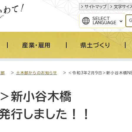
サイトマップ
文字サイ
SELECT
LANGUAGE
産業・雇用
県土づくり
木部
>
土木部からのお知らせ
> ＜令和3年2月9日＞新小谷木橋NE
日＞新小谷木橋
】を発行しました！！