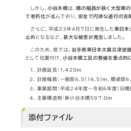
しかし、
小谷木橋
は、
橋の幅員が狭く大型車
て老朽化
が進んでおり、
安全で円滑な通行の支
さらに、平成23年4月7日に発生した
東日本
止め
となるなど、
甚大な被害が発生
しました。
このため、県では、
岩手県東日本大震災津波復
として位置付け、
小谷木橋工区の整備を重点的
計画延長：1,420m
計画幅員：一般部6.5（16.5）m、橋梁部6.
事業期間：平成24年度～令和6年度（旧橋
主要構造物：新小谷木橋597.0m
添付ファイル