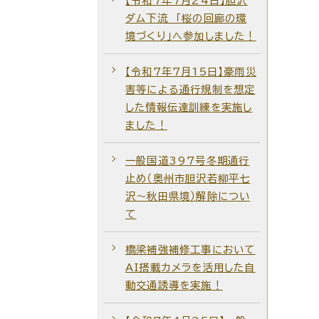
【令和7年7月24日】胆沢
ダム下流 「桜の回廊の環
境づくり」へ参加しました！
【令和7年7月15日】豪雨災
害等による通行規制を想定
した情報伝達訓練を実施し
ました！
一般国道397号冬期通行
止め（奥州市胆沢若柳平七
沢～秋田県境）解除につい
て
橋梁補強補修工事において
AI搭載カメラを活用した自
動交通誘導を実施！