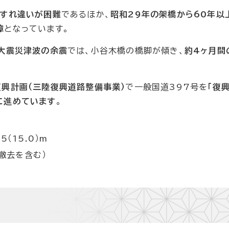
のすれ違いが困難
であるほか、
昭和29年の架橋から60年以
障
となっています。
大震災津波の余震
では、小谷木橋の橋脚が傾き、
約4ヶ月間
興計画（三陸復興道路整備事業）
で一般国道397号を
「復
に進めています
。
5（15.0）m
撤去を含む）