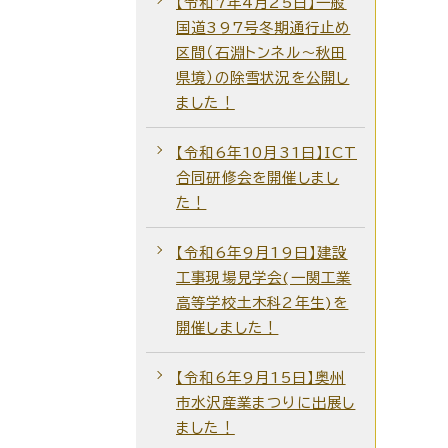
【令和7年4月25日】一般
国道397号冬期通行止め
区間（石淵トンネル～秋田
県境）の除雪状況を公開し
ました！
【令和6年10月31日】ICT
合同研修会を開催しまし
た！
【令和6年9月19日】建設
工事現場見学会(一関工業
高等学校土木科2年生)を
開催しました！
【令和6年9月15日】奥州
市水沢産業まつりに出展し
ました！