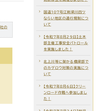
国道107号江刺梁川四ツ
ならい地区の通行規制につ
いて
ズ社の
【令和7年8月29日】土木
部主催工事安全パトロール
を実施しました！
北上川等に架かる橋梁部で
のカゲロウ対策の実施につ
いて
【令和7年8月6日】クリー
ンロード作戦へ参加しまし
た！