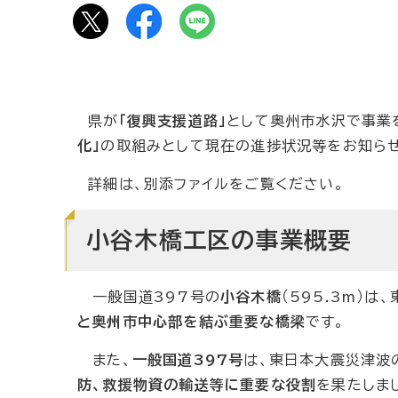
県が
「復興支援道路」
として奥州市水沢で事業
化」
の取組みとして現在の進捗状況等をお知ら
詳細は、別添ファイルをご覧ください。
小谷木橋工区の事業概要
一般国道397号の
小谷木橋
（595.3m）
と奥州市中心部を結ぶ重要な橋梁
です。
また、
一般国道397号
は、東日本大震災津波
防、救援物資の輸送等に重要な役割
を果たしま