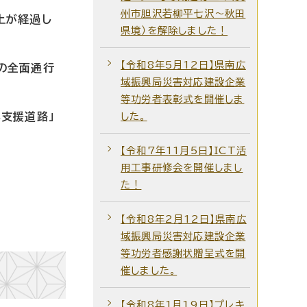
州市胆沢若柳平七沢～秋田
上が経過し
県境）を解除しました！
【令和8年5月12日】県南広
の全面通行
域振興局災害対応建設企業
等功労者表彰式を開催しま
興支援道路」
した。
【令和7年11月5日】ICT活
用工事研修会を開催しまし
た！
【令和8年2月12日】県南広
域振興局災害対応建設企業
等功労者感謝状贈呈式を開
催しました。
【令和8年1月19日】プレキ