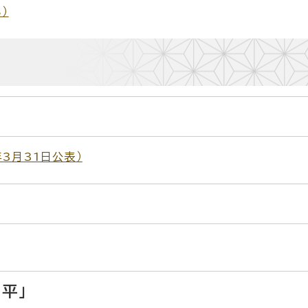
B）
3月31日公表）
平」