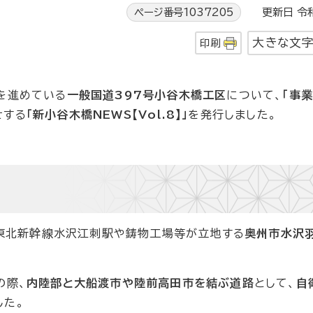
ページ番号1037205
更新日 令和
大きな文
印刷
を進めている
一般国道397号小谷木橋工区
について、
「事
せする
「新小谷木橋NEWS【Vol.8】」
を発行しました。
は、東北新幹線水沢江刺駅や鋳物工場等が立地する
奥州市水沢
の際、
内陸部と大船渡市や陸前高田市を結ぶ道路
として、
自
した。