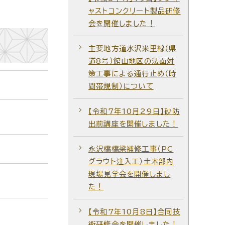
ャストコンクリート製品研修
会を開催しました！
主要地方道水沢米里線（県
道8号）館山地区の法面対
策工事による通行止め（時
間帯規制）について
【令和7年10月29日】砂防
出前講座を開催しました！
永沢橋橋梁補修工事（PC
グラウト注入工）土木部内
現場見学会を開催しまし
た！
【令和7年10月8日】合同技
術研修会を開催しました！