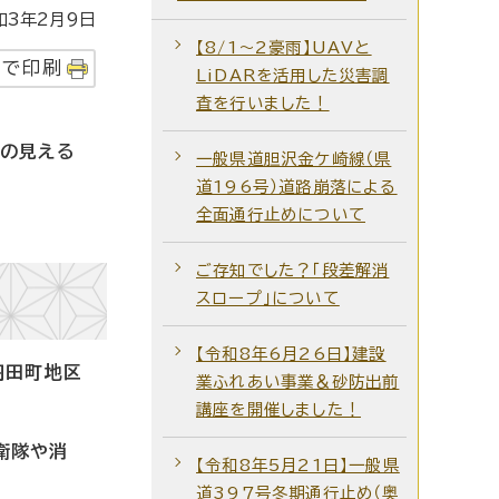
3年2月9日
【8/1～2豪雨】UAVと
字で印刷
LiDARを活用した災害調
査を行いました！
業の見える
一般県道胆沢金ケ崎線（県
道196号）道路崩落による
全面通行止めについて
ご存知でした？「段差解消
スロープ」について
【令和8年6月26日】建設
羽田町地区
業ふれあい事業＆砂防出前
講座を開催しました！
衛隊や消
【令和8年5月21日】一般県
道397号冬期通行止め（奥