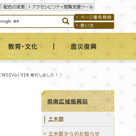
ズ・配色の変更
アクセシビリティ閲覧支援ツール
ページ番号検索
使い方
教育・文化
震災復興
WS【Vol.9】を発行しました！！
県南広域振興局
土木部
土木部からのお知らせ