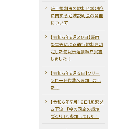
盛土規制法の規制区域（案）
に関する地域説明会の開催
について
【令和6年8月20日】豪雨
災害等による通行規制を想
定した情報伝達訓練を実施
しました！
【令和6年8月6日】クリー
ンロード作戦へ参加しまし
た！
【令和6年7月18日】胆沢ダ
ム下流 「桜の回廊の環境
づくり」へ参加しました！