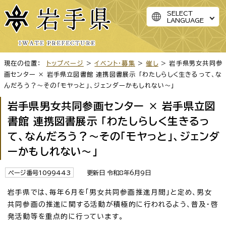
SELECT
LANGUAGE
現在の位置：
トップページ
>
イベント・募集
>
催し
> 岩手県男女共同参
画センター × 岩手県立図書館 連携図書展示 「わたしらしく生きるって、な
んだろう？～その「モヤっと」、ジェンダーかもしれない～」
岩手県男女共同参画センター × 岩手県立図
書館 連携図書展示 「わたしらしく生きるっ
て、なんだろう？～その「モヤっと」、ジェンダ
ーかもしれない～」
ページ番号1099443
更新日 令和8年6月9日
岩手県では、毎年6月を「男女共同参画推進月間」と定め、男女
共同参画の推進に関する活動が積極的に行われるよう、普及・啓
発活動等を重点的に行っています。