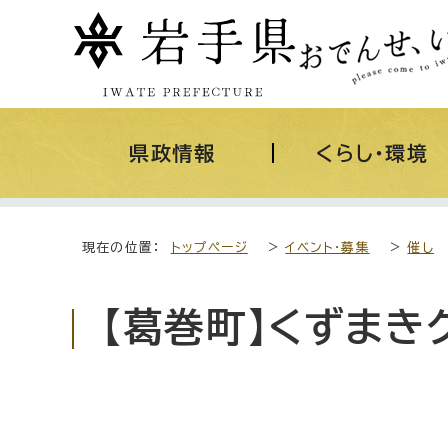
県政情報
くらし・環境
現在の位置：
トップページ
>
イベント・募集
>
催し
【葛巻町】くずまき