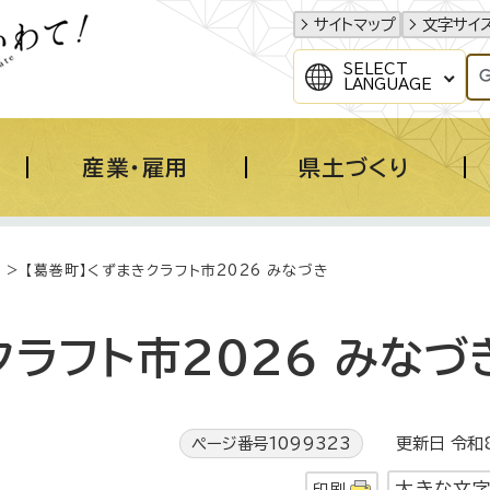
サイトマップ
文字サイ
SELECT
LANGUAGE
産業・雇用
県土づくり
> 【葛巻町】くずまきクラフト市2026 みなづき
クラフト市2026 みなづ
ページ番号1099323
更新日 令和8
大きな文
印刷