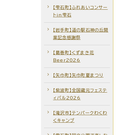
【雫石町】ふれあいコンサー
トin雫石
【岩手町】道の駅石神の丘開
業記念感謝祭
【葛巻町】くずまき花
Beer2026
【矢巾町】矢巾町夏まつり
【紫波町】全国蔵元フェステ
ィバル2026
【滝沢市】テンパークわくわ
くキャンプ