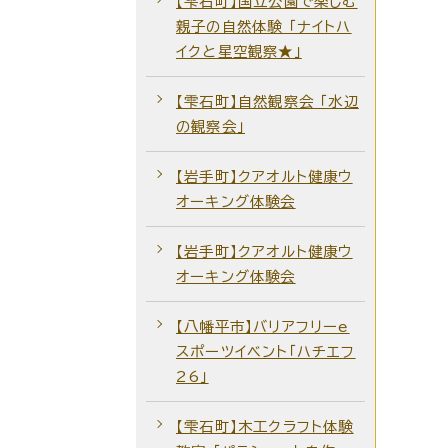
【雫石町】国立公園で楽しむ
親子の自然体験 「ナイトハ
イクと星空観察★」
【雫石町】自然観察会 ｢水辺
の観察会｣
【岩手町】クアオルト健康ウ
オーキング体験会
【岩手町】クアオルト健康ウ
オーキング体験会
【八幡平市】バリアフリーe
スポーツイベント「ハチエフ
26」
【雫石町】木工クラフト体験