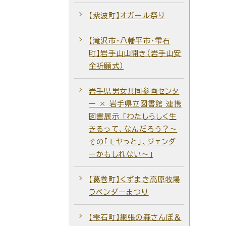
【紫波町】オガール祭り
【滝沢市・八幡平市・雫石
町】岩手山山開き（岩手山安
全祈願式）
岩手県男女共同参画センタ
ー × 岩手県立図書館 連携
図書展示 「わたしらしく生
きるって、なんだろう？～
その「モヤっと」、ジェンダ
ーかもしれない～」
【葛巻町】くずまき高原牧場
ラベンダーまつり
【雫石町】網張の森さんぽ＆