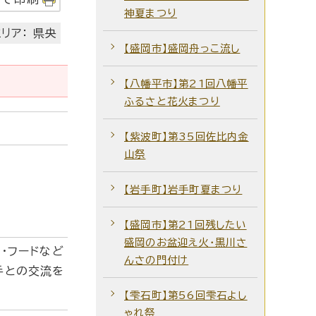
神夏まつり
リア： 県央
【盛岡市】盛岡舟っこ流し
【八幡平市】第21回八幡平
ふるさと花火まつり
【紫波町】第35回佐比内金
山祭
【岩手町】岩手町夏まつり
【盛岡市】第21回残したい
盛岡のお盆迎え火・黒川さ
・フードなど
んさの門付け
手との交流を
【雫石町】第56回雫石よし
ゃれ祭