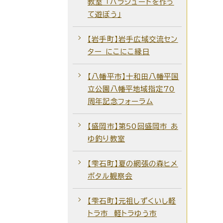
教室 「パラシュートを作っ
て遊ぼう」
【岩手町】岩手広域交流セン
ター にこにこ縁日
【八幡平市】十和田八幡平国
立公園八幡平地域指定70
周年記念フォーラム
【盛岡市】第50回盛岡市 あ
ゆ釣り教室
【雫石町】夏の網張の森ヒメ
ボタル観察会
【雫石町】元祖しずくいし軽
トラ市 軽トラゆう市