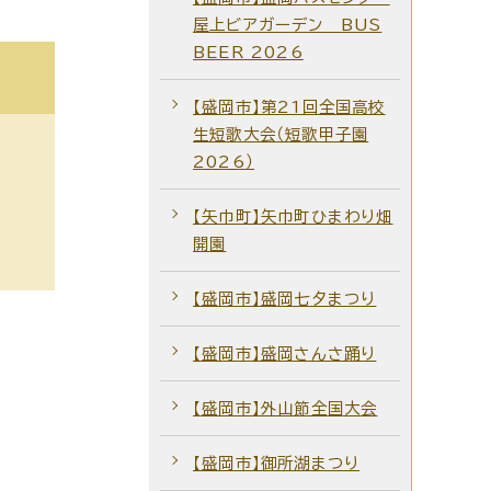
屋上ビアガーデン BUS
BEER 2026
【盛岡市】第21回全国高校
生短歌大会（短歌甲子園
2026）
【矢巾町】矢巾町ひまわり畑
開園
【盛岡市】盛岡七夕まつり
【盛岡市】盛岡さんさ踊り
【盛岡市】外山節全国大会
【盛岡市】御所湖まつり