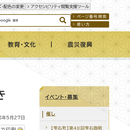
ズ・配色の変更
アクセシビリティ閲覧支援ツール
ページ番号検索
使い方
教育・文化
震災復興
き
イベント・募集
催し
年5月27日
【雫石町】第48回雫石御明
字で印刷