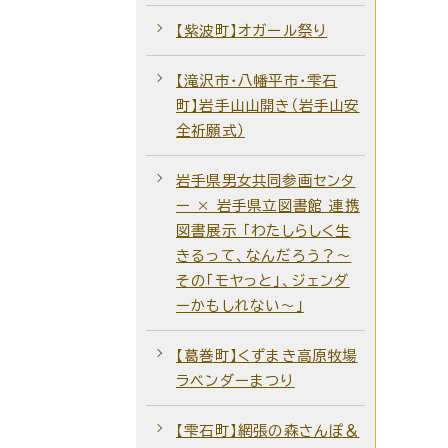
【紫波町】オガール祭り
【滝沢市・八幡平市・雫石
町】岩手山山開き（岩手山安
全祈願式）
岩手県男女共同参画センタ
ー × 岩手県立図書館 連携
図書展示 「わたしらしく生
きるって、なんだろう？～
その「モヤっと」、ジェンダ
ーかもしれない～」
【葛巻町】くずまき高原牧場
ラベンダーまつり
【雫石町】網張の森さんぽ＆