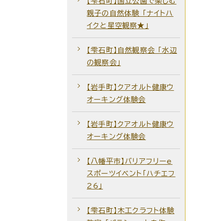
【雫石町】国立公園で楽しむ
親子の自然体験 「ナイトハ
イクと星空観察★」
【雫石町】自然観察会 ｢水辺
の観察会｣
【岩手町】クアオルト健康ウ
オーキング体験会
【岩手町】クアオルト健康ウ
オーキング体験会
【八幡平市】バリアフリーe
スポーツイベント「ハチエフ
26」
【雫石町】木工クラフト体験