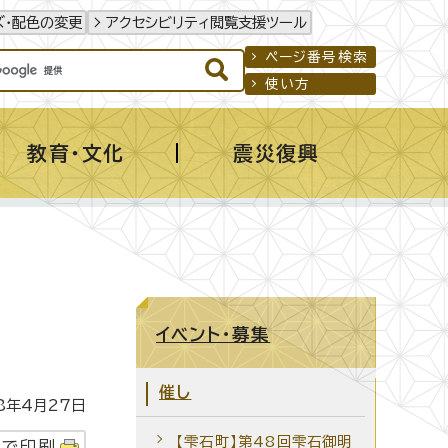
ズ・配色の変更
アクセシビリティ閲覧支援ツール
ページ番号検索
使い方
教育・文化
震災復興
イベント・募集
催し
年4月27日
【雫石町】第48回雫石御明
字で印刷