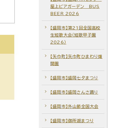
屋上ビアガーデン BUS
BEER 2026
【盛岡市】第21回全国高校
生短歌大会（短歌甲子園
2026）
【矢巾町】矢巾町ひまわり畑
開園
【盛岡市】盛岡七夕まつり
【盛岡市】盛岡さんさ踊り
【盛岡市】外山節全国大会
【盛岡市】御所湖まつり