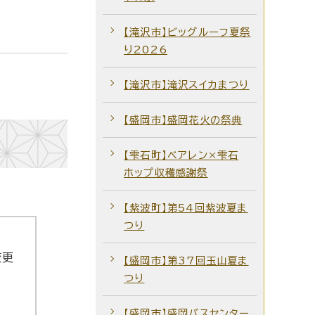
【滝沢市】ビッグルーフ夏祭
り2026
【滝沢市】滝沢スイカまつり
【盛岡市】盛岡花火の祭典
【雫石町】ベアレン×雫石
ホップ収穫感謝祭
【紫波町】第54回紫波夏ま
つり
変更
【盛岡市】第37回玉山夏ま
つり
【盛岡市】盛岡バスセンター