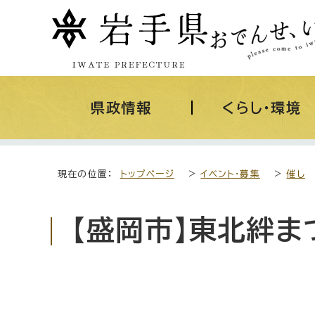
県政情報
くらし・環境
現在の位置：
トップページ
>
イベント・募集
>
催し
【盛岡市】東北絆ま