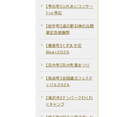
【雫石町】ふれあいコンサー
トin雫石
【岩手町】道の駅石神の丘開
業記念感謝祭
【葛巻町】くずまき花
Beer2026
【矢巾町】矢巾町夏まつり
【紫波町】全国蔵元フェステ
ィバル2026
【滝沢市】テンパークわくわ
くキャンプ