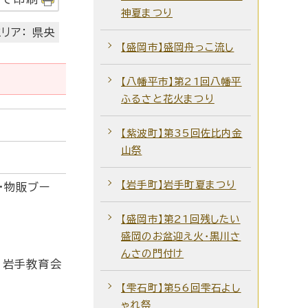
神夏まつり
リア： 県央
【盛岡市】盛岡舟っこ流し
【八幡平市】第21回八幡平
ふるさと花火まつり
【紫波町】第35回佐比内金
山祭
【岩手町】岩手町夏まつり
・物販ブー
【盛岡市】第21回残したい
盛岡のお盆迎え火・黒川さ
んさの門付け
、岩手教育会
【雫石町】第56回雫石よし
ゃれ祭