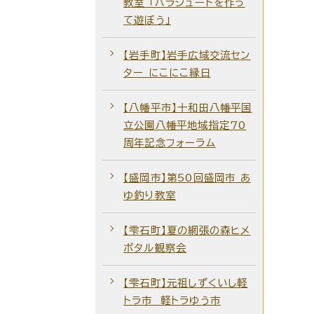
教室 「パラシュートを作っ
て遊ぼう」
【岩手町】岩手広域交流セン
ター にこにこ縁日
【八幡平市】十和田八幡平国
立公園八幡平地域指定70
周年記念フォーラム
【盛岡市】第50回盛岡市 あ
ゆ釣り教室
【雫石町】夏の網張の森ヒメ
ボタル観察会
【雫石町】元祖しずくいし軽
トラ市 軽トラゆう市