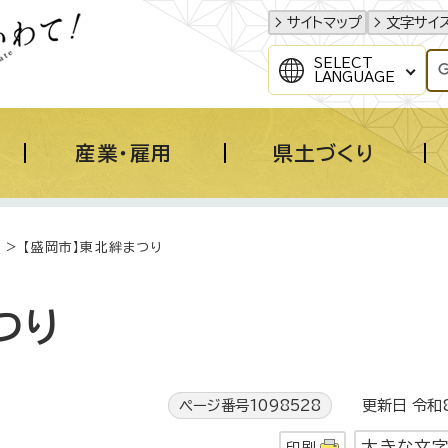
サイトマップ
文字サイ
SELECT
LANGUAGE
産業・雇用
県土づくり
> 【盛岡市】東北絆まつり
つり
ページ番号1098528
更新日 令和8
大きな文
印刷