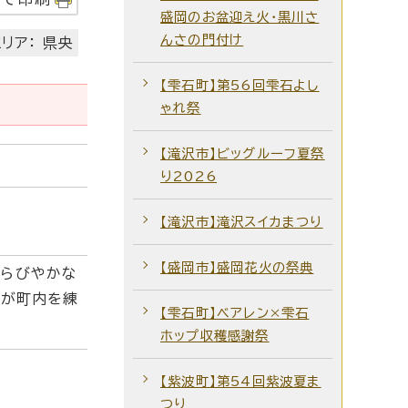
盛岡のお盆迎え火・黒川さ
んさの門付け
リア： 県央
【雫石町】第56回雫石よし
ゃれ祭
【滝沢市】ビッグルーフ夏祭
り2026
【滝沢市】滝沢スイカまつり
【盛岡市】盛岡花火の祭典
きらびやかな
コが町内を練
【雫石町】ベアレン×雫石
ホップ収穫感謝祭
【紫波町】第54回紫波夏ま
つり