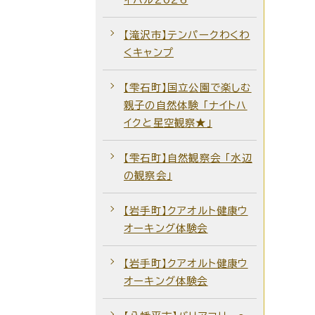
【滝沢市】テンパークわくわ
くキャンプ
【雫石町】国立公園で楽しむ
親子の自然体験 「ナイトハ
イクと星空観察★」
【雫石町】自然観察会 ｢水辺
の観察会｣
【岩手町】クアオルト健康ウ
オーキング体験会
【岩手町】クアオルト健康ウ
オーキング体験会