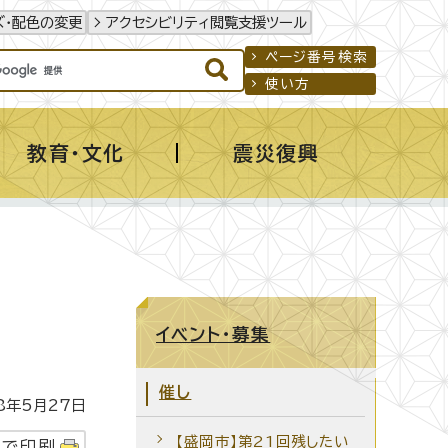
ズ・配色の変更
アクセシビリティ閲覧支援ツール
ページ番号検索
使い方
教育・文化
震災復興
イベント・募集
催し
年5月27日
【盛岡市】第21回残したい
字で印刷