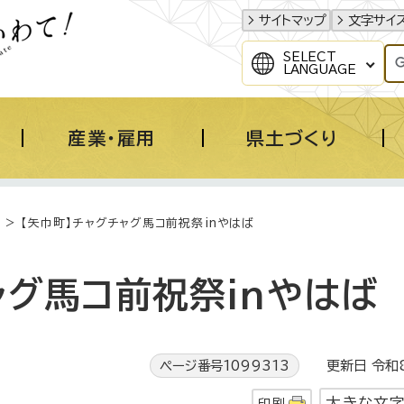
サイトマップ
文字サイ
SELECT
LANGUAGE
産業・雇用
県土づくり
> 【矢巾町】チャグチャグ馬コ前祝祭inやはば
ャグ馬コ前祝祭inやはば
ページ番号1099313
更新日 令和8
大きな文
印刷