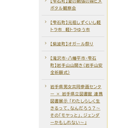
【雫石町】夏の網張の森ヒメ
ボタル観察会
【雫石町】元祖しずくいし軽
トラ市 軽トラゆう市
【紫波町】オガール祭り
【滝沢市・八幡平市・雫石
町】岩手山山開き（岩手山安
全祈願式）
岩手県男女共同参画センタ
ー × 岩手県立図書館 連携
図書展示 「わたしらしく生
きるって、なんだろう？～
その「モヤっと」、ジェンダ
ーかもしれない～」