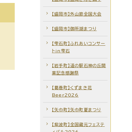
【盛岡市】外山節全国大会
【盛岡市】御所湖まつり
【雫石町】ふれあいコンサー
トin雫石
【岩手町】道の駅石神の丘開
業記念感謝祭
【葛巻町】くずまき花
Beer2026
【矢巾町】矢巾町夏まつり
【紫波町】全国蔵元フェステ
ィバル2026