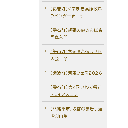
【葛巻町】くずまき高原牧場
ラベンダーまつり
【雫石町】網張の森さんぽ＆
写真入門
【矢巾町】ちゃぶ台返し世界
大会！？
【紫波町】河東フェス2026
【雫石町】第2回いわて雫石
トライアスロン
【八幡平市】残雪の裏岩手連
峰開山祭