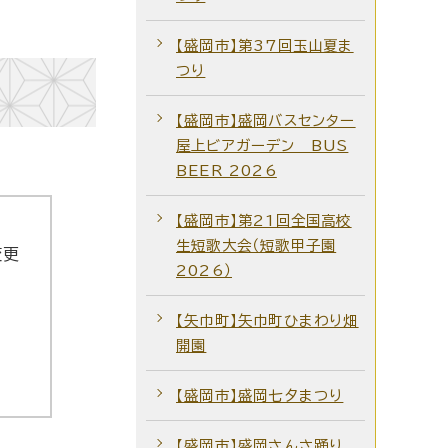
【盛岡市】第37回玉山夏ま
つり
【盛岡市】盛岡バスセンター
屋上ビアガーデン BUS
BEER 2026
【盛岡市】第21回全国高校
生短歌大会（短歌甲子園
変更
2026）
【矢巾町】矢巾町ひまわり畑
開園
【盛岡市】盛岡七夕まつり
【盛岡市】盛岡さんさ踊り