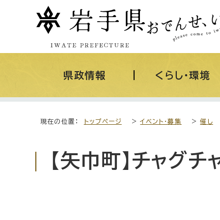
県政情報
くらし・環境
現在の位置：
トップページ
>
イベント・募集
>
催し
【矢巾町】チャグチ