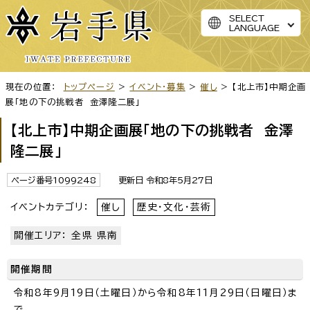
SELECT
LANGUAGE
現在の位置：
トップページ
>
イベント・募集
>
催し
> 【北上市】中期企画
展「地の下の挑戦者 金澤隆二展」
【北上市】中期企画展「地の下の挑戦者 金澤
隆二展」
ページ番号1099248
更新日 令和8年5月27日
イベントカテゴリ：
催し
歴史・文化・芸術
開催エリア： 全県 県南
開催期間
令和8年9月19日（土曜日）から令和8年11月29日（日曜日）ま
で