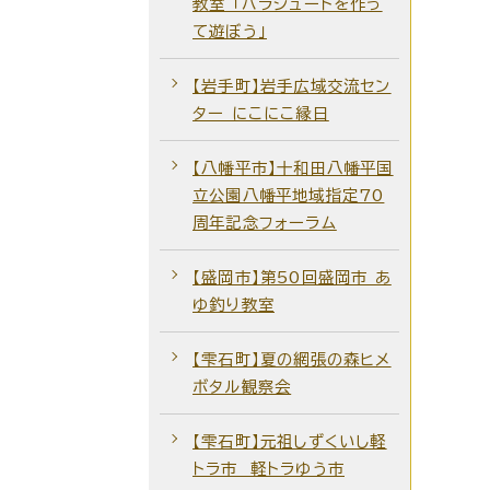
教室 「パラシュートを作っ
て遊ぼう」
【岩手町】岩手広域交流セン
ター にこにこ縁日
【八幡平市】十和田八幡平国
立公園八幡平地域指定70
周年記念フォーラム
【盛岡市】第50回盛岡市 あ
ゆ釣り教室
【雫石町】夏の網張の森ヒメ
ボタル観察会
【雫石町】元祖しずくいし軽
トラ市 軽トラゆう市