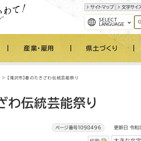
サイトマップ
文字サイ
SELECT
LANGUAGE
産業・雇用
県土づくり
> 【滝沢市】春のたきざわ伝統芸能祭り
きざわ伝統芸能祭り
ページ番号1098496
更新日 令和8
大きな文
印刷