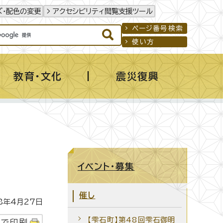
ズ・配色の変更
アクセシビリティ閲覧支援ツール
ページ番号検索
使い方
教育・文化
震災復興
イベント・募集
催し
年4月27日
【雫石町】第48回雫石御明
字で印刷