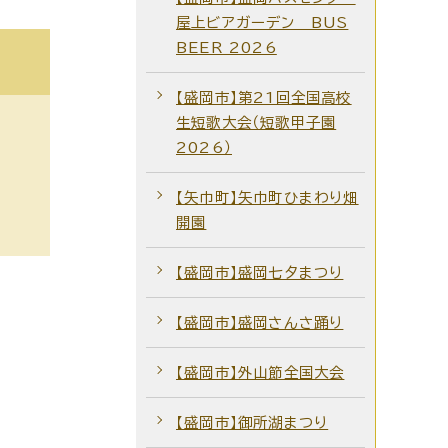
屋上ビアガーデン BUS
BEER 2026
【盛岡市】第21回全国高校
生短歌大会（短歌甲子園
2026）
【矢巾町】矢巾町ひまわり畑
開園
【盛岡市】盛岡七夕まつり
【盛岡市】盛岡さんさ踊り
【盛岡市】外山節全国大会
【盛岡市】御所湖まつり