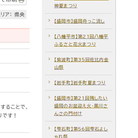
神夏まつり
リア： 県央
【盛岡市】盛岡舟っこ流し
【八幡平市】第21回八幡平
ふるさと花火まつり
【紫波町】第35回佐比内金
山祭
【岩手町】岩手町夏まつり
【盛岡市】第21回残したい
盛岡のお盆迎え火・黒川さ
することで、
んさの門付け
りです！
【雫石町】第56回雫石よし
ゃれ祭