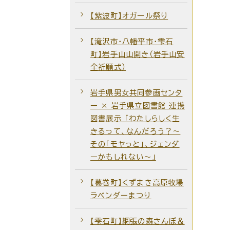
【紫波町】オガール祭り
【滝沢市・八幡平市・雫石
町】岩手山山開き（岩手山安
全祈願式）
岩手県男女共同参画センタ
ー × 岩手県立図書館 連携
図書展示 「わたしらしく生
きるって、なんだろう？～
その「モヤっと」、ジェンダ
ーかもしれない～」
【葛巻町】くずまき高原牧場
ラベンダーまつり
【雫石町】網張の森さんぽ＆