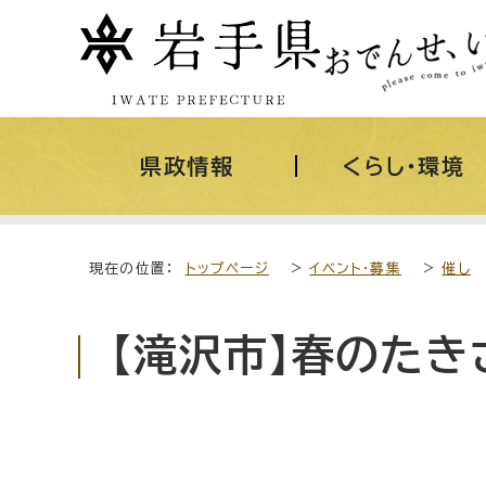
県政情報
くらし・環境
現在の位置：
トップページ
>
イベント・募集
>
催し
【滝沢市】春のた