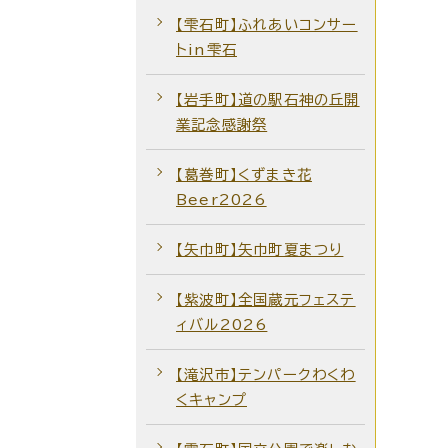
【雫石町】ふれあいコンサー
トin雫石
【岩手町】道の駅石神の丘開
業記念感謝祭
【葛巻町】くずまき花
Beer2026
【矢巾町】矢巾町夏まつり
【紫波町】全国蔵元フェステ
ィバル2026
【滝沢市】テンパークわくわ
くキャンプ