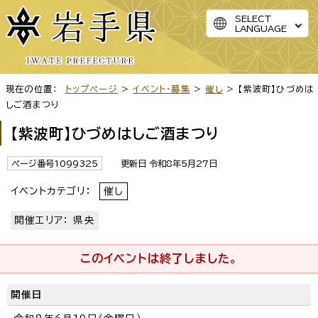
SELECT
LANGUAGE
現在の位置：
トップページ
>
イベント・募集
>
催し
> 【紫波町】ひづめは
しご酒まつり
【紫波町】ひづめはしご酒まつり
ページ番号1099325
更新日 令和8年5月27日
イベントカテゴリ：
催し
開催エリア： 県央
このイベントは終了しました。
開催日