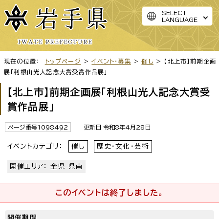
SELECT
LANGUAGE
現在の位置：
トップページ
>
イベント・募集
>
催し
> 【北上市】前期企画
展「利根山光人記念大賞受賞作品展」
【北上市】前期企画展「利根山光人記念大賞受
賞作品展」
ページ番号1098492
更新日 令和8年4月28日
イベントカテゴリ：
催し
歴史・文化・芸術
開催エリア： 全県 県南
このイベントは終了しました。
開催期間