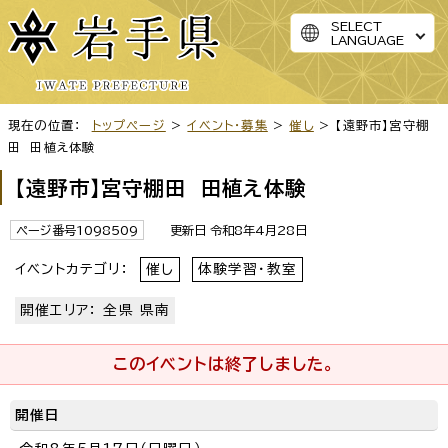
SELECT
LANGUAGE
現在の位置：
トップページ
>
イベント・募集
>
催し
> 【遠野市】宮守棚
田 田植え体験
【遠野市】宮守棚田 田植え体験
ページ番号1098509
更新日 令和8年4月28日
イベントカテゴリ：
催し
体験学習・教室
開催エリア： 全県 県南
このイベントは終了しました。
開催日