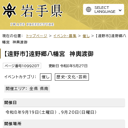
SELECT
LANGUAGE
現在の位置：
トップページ
>
イベント・募集
>
催し
> 【遠野市】遠野郷八
幡宮 神輿渡御
【遠野市】遠野郷八幡宮 神輿渡御
ページ番号1099287
更新日 令和8年5月27日
イベントカテゴリ：
催し
歴史・文化・芸術
開催エリア： 全県 県南
開催日
令和8年9月19日（土曜日） 、9月20日（日曜日）
開催場所