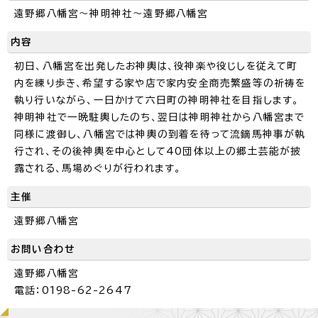
遠野郷八幡宮～神明神社～遠野郷八幡宮
内容
初日、八幡宮を出発したお神輿は、役神楽や役じしを従えて町
内を練り歩き、希望する家や店で家内安全商売繁盛等の祈祷を
執り行いながら、一日かけて六日町の神明神社を目指します。
神明神社で一晩駐輿したのち、翌日は神明神社から八幡宮まで
同様に渡御し、八幡宮では神輿の到着を待って流鏑馬神事が執
行され、その後神輿を中心として40団体以上の郷土芸能が披
露される、馬場めぐりが行われます。
主催
遠野郷八幡宮
お問い合わせ
遠野郷八幡宮
電話：0198-62-2647