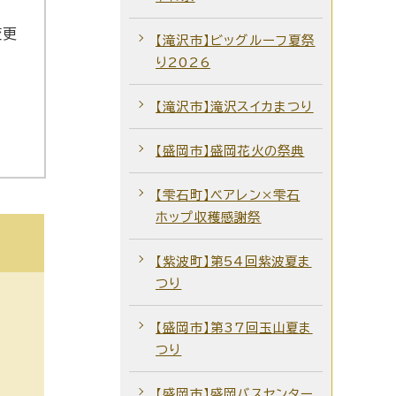
変更
【滝沢市】ビッグルーフ夏祭
り2026
【滝沢市】滝沢スイカまつり
【盛岡市】盛岡花火の祭典
【雫石町】ベアレン×雫石
ホップ収穫感謝祭
【紫波町】第54回紫波夏ま
つり
【盛岡市】第37回玉山夏ま
つり
【盛岡市】盛岡バスセンター