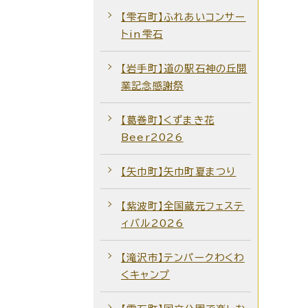
【雫石町】ふれあいコンサー
トin雫石
【岩手町】道の駅石神の丘開
業記念感謝祭
【葛巻町】くずまき花
Beer2026
【矢巾町】矢巾町夏まつり
【紫波町】全国蔵元フェステ
ィバル2026
【滝沢市】テンパークわくわ
くキャンプ