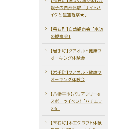
【雫石町】国立公園で楽しむ
親子の自然体験 「ナイトハ
イクと星空観察★」
【雫石町】自然観察会 ｢水辺
の観察会｣
【岩手町】クアオルト健康ウ
オーキング体験会
【岩手町】クアオルト健康ウ
オーキング体験会
【八幡平市】バリアフリーe
スポーツイベント「ハチエフ
26」
【雫石町】木工クラフト体験