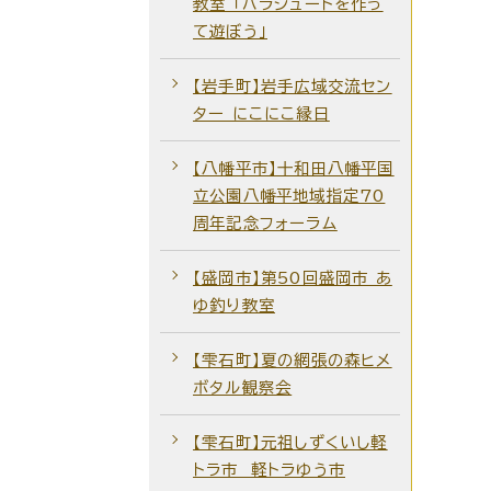
教室 「パラシュートを作っ
て遊ぼう」
【岩手町】岩手広域交流セン
ター にこにこ縁日
【八幡平市】十和田八幡平国
立公園八幡平地域指定70
周年記念フォーラム
【盛岡市】第50回盛岡市 あ
ゆ釣り教室
【雫石町】夏の網張の森ヒメ
ボタル観察会
【雫石町】元祖しずくいし軽
トラ市 軽トラゆう市