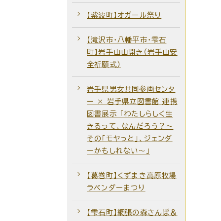
【紫波町】オガール祭り
【滝沢市・八幡平市・雫石
町】岩手山山開き（岩手山安
全祈願式）
岩手県男女共同参画センタ
ー × 岩手県立図書館 連携
図書展示 「わたしらしく生
きるって、なんだろう？～
その「モヤっと」、ジェンダ
ーかもしれない～」
【葛巻町】くずまき高原牧場
ラベンダーまつり
【雫石町】網張の森さんぽ＆