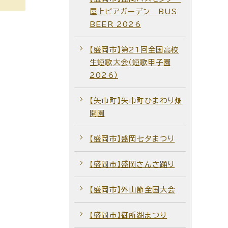
屋上ビアガーデン BUS
BEER 2026
【盛岡市】第21回全国高校
生短歌大会（短歌甲子園
2026）
【矢巾町】矢巾町ひまわり畑
開園
【盛岡市】盛岡七夕まつり
【盛岡市】盛岡さんさ踊り
【盛岡市】外山節全国大会
【盛岡市】御所湖まつり