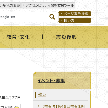
ズ・配色の変更
アクセシビリティ閲覧支援ツール
ページ番号検索
使い方
教育・文化
震災復興
イベント・募集
催し
年4月27日
【雫石町】第48回雫石御明
字で印刷