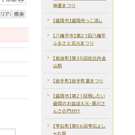
神夏まつり
リア： 県央
【盛岡市】盛岡舟っこ流し
【八幡平市】第21回八幡平
ふるさと花火まつり
【紫波町】第35回佐比内金
山祭
【岩手町】岩手町夏まつり
【盛岡市】第21回残したい
盛岡のお盆迎え火・黒川さ
んさの門付け
【雫石町】第56回雫石よし
ゃれ祭