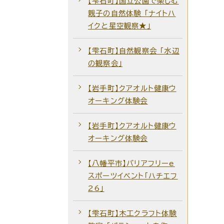
【雫石町】国立公園で楽しむ
親子の自然体験 「ナイトハ
イクと星空観察★」
【雫石町】自然観察会 ｢水辺
の観察会｣
【岩手町】クアオルト健康ウ
オーキング体験会
【岩手町】クアオルト健康ウ
オーキング体験会
【八幡平市】バリアフリーe
スポーツイベント「ハチエフ
26」
【雫石町】木工クラフト体験