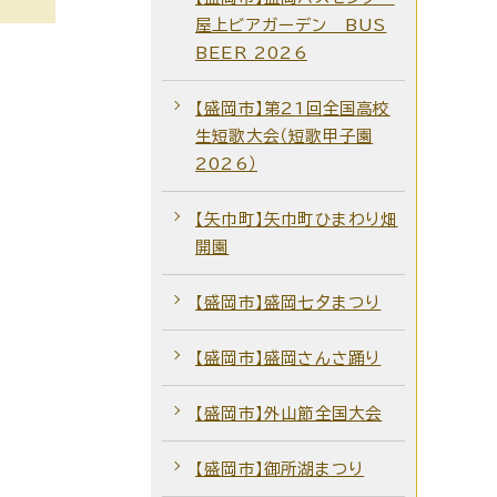
屋上ビアガーデン BUS
BEER 2026
【盛岡市】第21回全国高校
生短歌大会（短歌甲子園
2026）
【矢巾町】矢巾町ひまわり畑
開園
【盛岡市】盛岡七夕まつり
【盛岡市】盛岡さんさ踊り
【盛岡市】外山節全国大会
【盛岡市】御所湖まつり