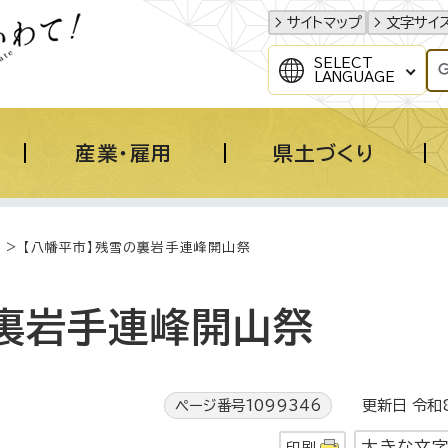
サイトマップ
文字サイ
SELECT
LANGUAGE
産業・雇用
県土づくり
> 【八幡平市】残雪の裏岩手連峰開山祭
の裏岩手連峰開山祭
ページ番号1099346
更新日 令和8
大きな文
印刷