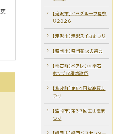
変更
【滝沢市】ビッグルーフ夏祭
り2026
【滝沢市】滝沢スイカまつり
【盛岡市】盛岡花火の祭典
【雫石町】ベアレン×雫石
ホップ収穫感謝祭
【紫波町】第54回紫波夏ま
つり
【盛岡市】第37回玉山夏ま
つり
【盛岡市】盛岡バスセンター