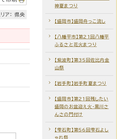
神夏まつり
リア： 県央
【盛岡市】盛岡舟っこ流し
【八幡平市】第21回八幡平
ふるさと花火まつり
【紫波町】第35回佐比内金
山祭
【岩手町】岩手町夏まつり
【盛岡市】第21回残したい
盛岡のお盆迎え火・黒川さ
んさの門付け
【雫石町】第56回雫石よし
ゃれ祭