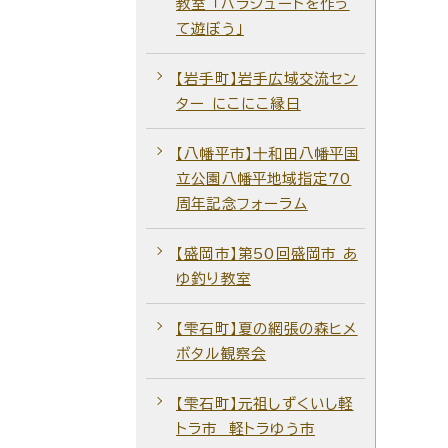
教室 「パラシュートを作っ
て遊ぼう」
【岩手町】岩手広域交流セン
ター にこにこ縁日
【八幡平市】十和田八幡平国
立公園八幡平地域指定70
周年記念フォーラム
【盛岡市】第50回盛岡市 あ
ゆ釣り教室
【雫石町】夏の網張の森ヒメ
ボタル観察会
【雫石町】元祖しずくいし軽
トラ市 軽トラゆう市