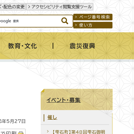
ズ・配色の変更
アクセシビリティ閲覧支援ツール
ページ番号検索
使い方
教育・文化
震災復興
イベント・募集
催し
年5月27日
【雫石町】第48回雫石御明
字で印刷