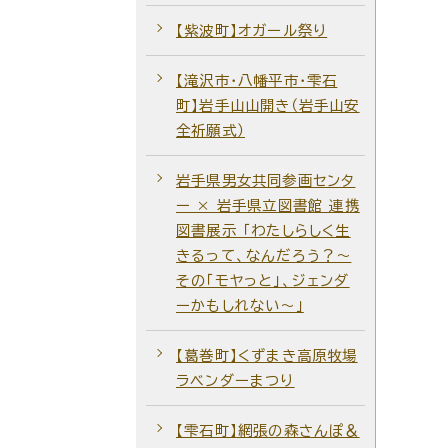
【紫波町】オガール祭り
【滝沢市・八幡平市・雫石
町】岩手山山開き（岩手山安
全祈願式）
岩手県男女共同参画センタ
ー × 岩手県立図書館 連携
図書展示 「わたしらしく生
きるって、なんだろう？～
その「モヤっと」、ジェンダ
ーかもしれない～」
【葛巻町】くずまき高原牧場
ラベンダーまつり
【雫石町】網張の森さんぽ＆