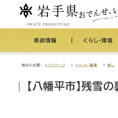
県政情報
くらし・環境
現在の位置：
トップページ
>
イベント・募集
>
催し
【八幡平市】残雪