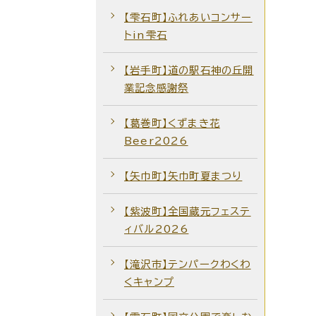
【雫石町】ふれあいコンサー
トin雫石
【岩手町】道の駅石神の丘開
業記念感謝祭
【葛巻町】くずまき花
Beer2026
【矢巾町】矢巾町夏まつり
【紫波町】全国蔵元フェステ
ィバル2026
【滝沢市】テンパークわくわ
くキャンプ