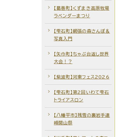
【葛巻町】くずまき高原牧場
ラベンダーまつり
【雫石町】網張の森さんぽ＆
写真入門
【矢巾町】ちゃぶ台返し世界
大会！？
【紫波町】河東フェス2026
【雫石町】第2回いわて雫石
トライアスロン
【八幡平市】残雪の裏岩手連
峰開山祭