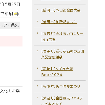
年5月27日
【盛岡市】外山節全国大会
字で印刷
【盛岡市】御所湖まつり
リア： 県央
【雫石町】ふれあいコンサー
トin雫石
【岩手町】道の駅石神の丘開
業記念感謝祭
【葛巻町】くずまき花
Beer2026
【矢巾町】矢巾町夏まつり
の文化をお楽
【紫波町】全国蔵元フェステ
ィバル2026