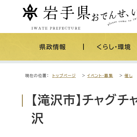
県政情報
くらし・環境
現在の位置：
トップページ
>
イベント・募集
>
催し
【滝沢市】チャグチ
沢