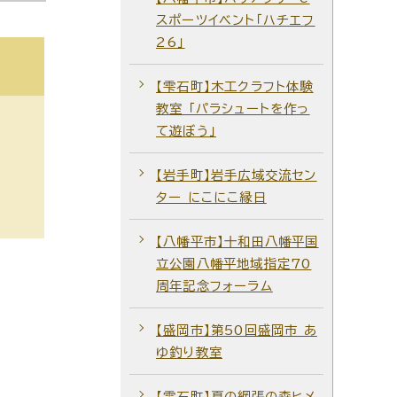
スポーツイベント「ハチエフ
26」
【雫石町】木工クラフト体験
教室 「パラシュートを作っ
て遊ぼう」
【岩手町】岩手広域交流セン
ター にこにこ縁日
【八幡平市】十和田八幡平国
立公園八幡平地域指定70
周年記念フォーラム
【盛岡市】第50回盛岡市 あ
ゆ釣り教室
【雫石町】夏の網張の森ヒメ