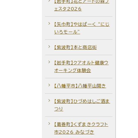
【岩手町】花とアートの森フ
ェスタ2026
【矢巾町】やはぱーく “にじ
いろモール”
【紫波町】本と商店街
【岩手町】クアオルト健康ウ
オーキング体験会
【八幡平市】八幡平山開き
【紫波町】ひづめはしご酒ま
つり
【葛巻町】くずまきクラフト
市2026 みなづき