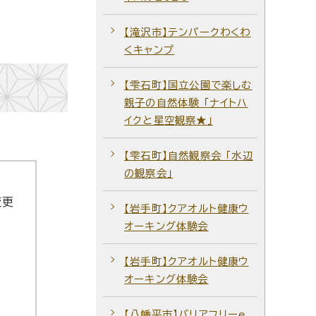
【滝沢市】テンパークわくわ
くキャンプ
【雫石町】国立公園で楽しむ
親子の自然体験 「ナイトハ
イクと星空観察★」
【雫石町】自然観察会 ｢水辺
の観察会｣
変更
【岩手町】クアオルト健康ウ
オーキング体験会
【岩手町】クアオルト健康ウ
オーキング体験会
【八幡平市】バリアフリーe