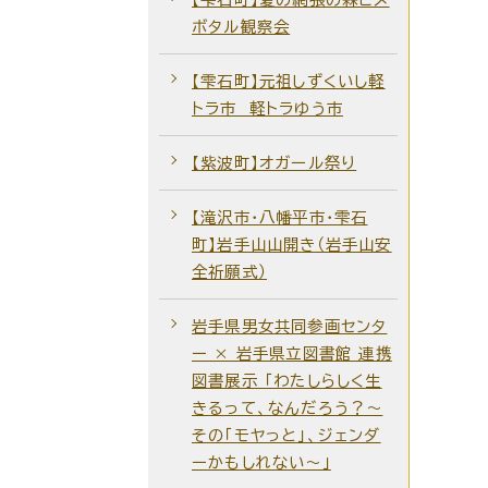
ボタル観察会
【雫石町】元祖しずくいし軽
トラ市 軽トラゆう市
【紫波町】オガール祭り
【滝沢市・八幡平市・雫石
町】岩手山山開き（岩手山安
全祈願式）
岩手県男女共同参画センタ
ー × 岩手県立図書館 連携
図書展示 「わたしらしく生
きるって、なんだろう？～
その「モヤっと」、ジェンダ
ーかもしれない～」