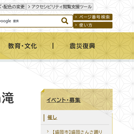
ズ・配色の変更
アクセシビリティ閲覧支援ツール
ページ番号検索
使い方
教育・文化
震災復興
n滝
イベント・募集
催し
【盛岡市】盛岡さんさ踊り