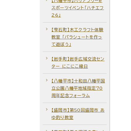
【八幡平市】バリアフリーe
スポーツイベント「ハチエフ
26」
【雫石町】木工クラフト体験
教室 「パラシュートを作っ
て遊ぼう」
【岩手町】岩手広域交流セン
ター にこにこ縁日
【八幡平市】十和田八幡平国
立公園八幡平地域指定70
周年記念フォーラム
【盛岡市】第50回盛岡市 あ
ゆ釣り教室