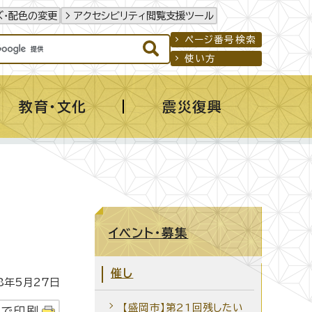
ズ・配色の変更
アクセシビリティ閲覧支援ツール
ページ番号検索
使い方
教育・文化
震災復興
イベント・募集
催し
年5月27日
【盛岡市】第21回残したい
字で印刷