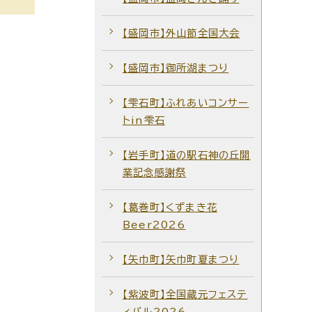
【盛岡市】外山節全国大会
【盛岡市】御所湖まつり
【雫石町】ふれあいコンサー
トin雫石
【岩手町】道の駅石神の丘開
業記念感謝祭
【葛巻町】くずまき花
Beer2026
【矢巾町】矢巾町夏まつり
【紫波町】全国蔵元フェステ
ィバル2026