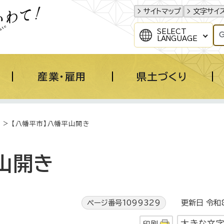
サイトマップ
文字サイ
SELECT
LANGUAGE
産業・雇用
県土づくり
> 【八幡平市】八幡平山開き
山開き
ページ番号1099329
更新日 令和8
大きな文
印刷