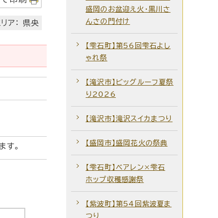
盛岡のお盆迎え火・黒川さ
んさの門付け
リア： 県央
【雫石町】第56回雫石よし
ゃれ祭
【滝沢市】ビッグルーフ夏祭
り2026
【滝沢市】滝沢スイカまつり
【盛岡市】盛岡花火の祭典
ます。
【雫石町】ベアレン×雫石
ホップ収穫感謝祭
【紫波町】第54回紫波夏ま
つり