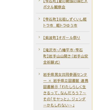
【雫石町】夏の網張の森ヒメ
ボタル観察会
【雫石町】元祖しずくいし軽
トラ市 軽トラゆう市
【紫波町】オガール祭り
【滝沢市・八幡平市・雫石
町】岩手山山開き（岩手山安
全祈願式）
岩手県男女共同参画センタ
ー × 岩手県立図書館 連携
図書展示 「わたしらしく生
きるって、なんだろう？～
その「モヤっと」、ジェンダ
ーかもしれない～」