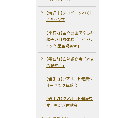
【滝沢市】テンパークわくわ
くキャンプ
【雫石町】国立公園で楽しむ
親子の自然体験 「ナイトハ
イクと星空観察★」
【雫石町】自然観察会 ｢水辺
の観察会｣
【岩手町】クアオルト健康ウ
オーキング体験会
【岩手町】クアオルト健康ウ
オーキング体験会