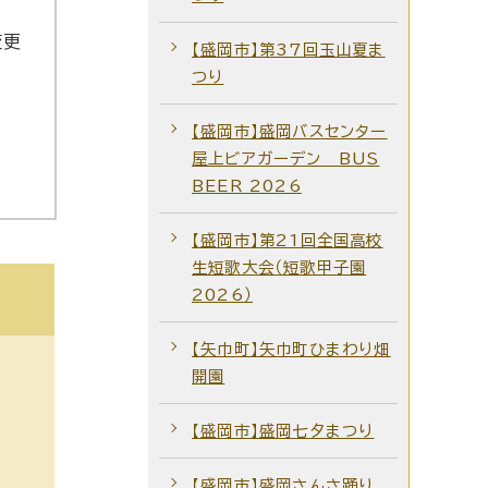
変更
【盛岡市】第37回玉山夏ま
つり
【盛岡市】盛岡バスセンター
屋上ビアガーデン BUS
BEER 2026
【盛岡市】第21回全国高校
生短歌大会（短歌甲子園
2026）
【矢巾町】矢巾町ひまわり畑
開園
【盛岡市】盛岡七夕まつり
【盛岡市】盛岡さんさ踊り