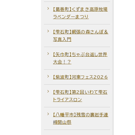
【葛巻町】くずまき高原牧場
ラベンダーまつり
【雫石町】網張の森さんぽ＆
写真入門
【矢巾町】ちゃぶ台返し世界
大会！？
【紫波町】河東フェス2026
【雫石町】第2回いわて雫石
トライアスロン
【八幡平市】残雪の裏岩手連
峰開山祭