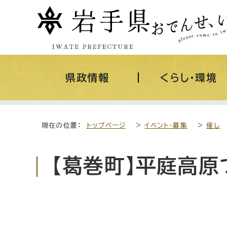
県政情報
くらし・環境
現在の位置：
トップページ
>
イベント・募集
>
催し
【葛巻町】平庭高原