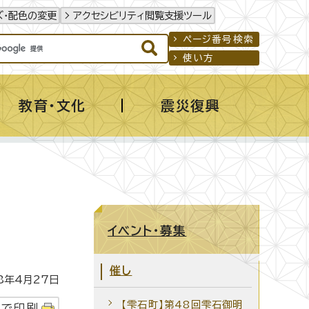
ズ・配色の変更
アクセシビリティ閲覧支援ツール
ページ番号検索
使い方
教育・文化
震災復興
イベント・募集
催し
年4月27日
【雫石町】第48回雫石御明
字で印刷