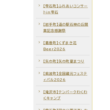
【雫石町】ふれあいコンサー
トin雫石
【岩手町】道の駅石神の丘開
業記念感謝祭
【葛巻町】くずまき花
Beer2026
【矢巾町】矢巾町夏まつり
【紫波町】全国蔵元フェステ
ィバル2026
【滝沢市】テンパークわくわ
くキャンプ