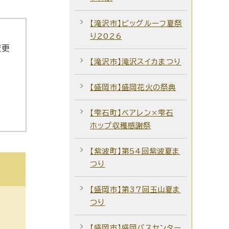
【滝沢市】ビッグルーフ夏祭
り2026
変更
【滝沢市】滝沢スイカまつり
【盛岡市】盛岡花火の祭典
【雫石町】ベアレン×雫石
ホップ収穫感謝祭
【紫波町】第54回紫波夏ま
つり
【盛岡市】第37回玉山夏ま
つり
【盛岡市】盛岡バスセンター