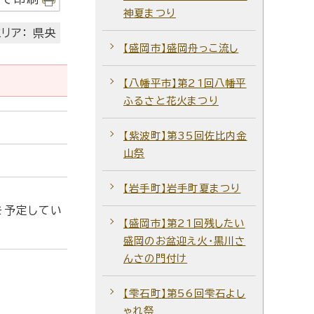
神夏まつり
リア： 県央
【盛岡市】盛岡舟っこ流し
【八幡平市】第21回八幡平
ふるさと花火まつり
【紫波町】第35回佐比内金
山祭
【岩手町】岩手町夏まつり
を予定してい
【盛岡市】第21回残したい
盛岡のお盆迎え火・黒川さ
んさの門付け
【雫石町】第56回雫石よし
ゃれ祭