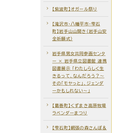
【紫波町】オガール祭り
【滝沢市・八幡平市・雫石
町】岩手山山開き（岩手山安
全祈願式）
岩手県男女共同参画センタ
ー × 岩手県立図書館 連携
図書展示 「わたしらしく生
きるって、なんだろう？～
その「モヤっと」、ジェンダ
ーかもしれない～」
【葛巻町】くずまき高原牧場
ラベンダーまつり
【雫石町】網張の森さんぽ＆