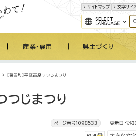
サイトマップ
文字サイ
SELECT
LANGUAGE
産業・雇用
県土づくり
> 【葛巻町】平庭高原つつじまつり
つつじまつり
ページ番号1098533
更新日 令和8
大きな文
印刷