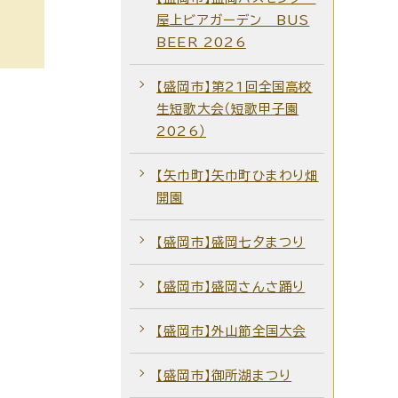
屋上ビアガーデン BUS
BEER 2026
【盛岡市】第21回全国高校
生短歌大会（短歌甲子園
2026）
【矢巾町】矢巾町ひまわり畑
開園
【盛岡市】盛岡七夕まつり
【盛岡市】盛岡さんさ踊り
【盛岡市】外山節全国大会
【盛岡市】御所湖まつり