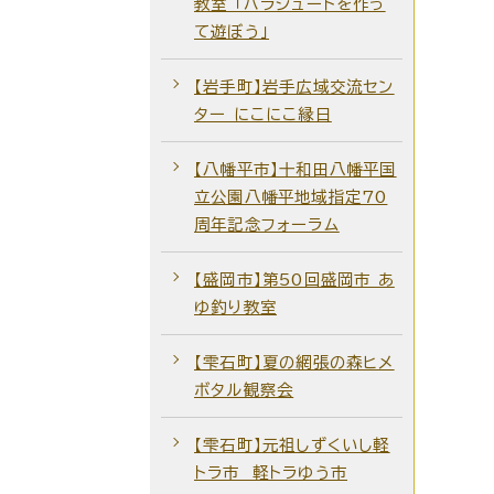
教室 「パラシュートを作っ
て遊ぼう」
【岩手町】岩手広域交流セン
ター にこにこ縁日
【八幡平市】十和田八幡平国
立公園八幡平地域指定70
周年記念フォーラム
【盛岡市】第50回盛岡市 あ
ゆ釣り教室
【雫石町】夏の網張の森ヒメ
ボタル観察会
【雫石町】元祖しずくいし軽
トラ市 軽トラゆう市