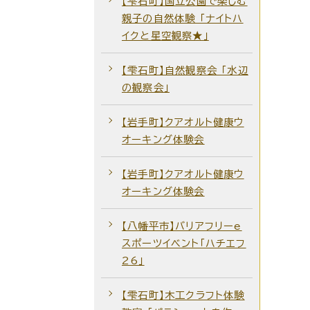
【雫石町】国立公園で楽しむ
親子の自然体験 「ナイトハ
イクと星空観察★」
【雫石町】自然観察会 ｢水辺
の観察会｣
【岩手町】クアオルト健康ウ
オーキング体験会
【岩手町】クアオルト健康ウ
オーキング体験会
【八幡平市】バリアフリーe
スポーツイベント「ハチエフ
26」
【雫石町】木工クラフト体験