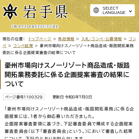
SELECT
LANGUAGE
現在の位置：
トップページ
>
県政情報
>
入札・コンペ・公募情報
>
コン
ペ
>
コンペ結果
> 豪州市場向けスノーリゾート商品造成・販路開拓業務
委託に係る企画提案審査の結果について
豪州市場向けスノーリゾート商品造成・販路
開拓業務委託に係る企画提案審査の結果に
ついて
ページ番号1100329
更新日 令和8年7月8日
「豪州市場向けスノーリゾート商品造成・販路開拓業務」に係る企
画提案には、1者から御応募いただきました。
企画提案審査要領に基づき、下記審査委員で構成する企画提案
審査委員会（以下「審査委員会」という。）において審査した結果
について、下記のとおりお知らせします。