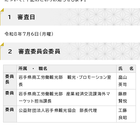
1 審査日
令和8年7月6日（月曜）
2 審査委員会委員
所属 ・ 職名
氏 名
委員
岩手県商工労働観光部 観光・プロモーション室
畠山
長
長
英司
委員
岩手県商工労働観光部 産業経済交流課海外マ
藤原
ーケット担当課長
賢悦
委員
公益財団法人岩手県観光協会 部長代理
工藤
良昭