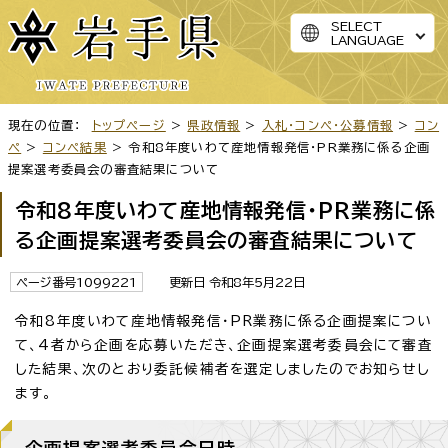
SELECT
LANGUAGE
現在の位置：
トップページ
>
県政情報
>
入札・コンペ・公募情報
>
コン
ペ
>
コンペ結果
> 令和8年度いわて産地情報発信・PR業務に係る企画
提案選考委員会の審査結果について
令和8年度いわて産地情報発信・PR業務に係
る企画提案選考委員会の審査結果について
ページ番号1099221
更新日 令和8年5月22日
令和8年度いわて産地情報発信・PR業務に係る企画提案につい
て、4者から企画を応募いただき、企画提案選考委員会にて審査
した結果、次のとおり委託候補者を選定しましたのでお知らせし
ます。
企画提案選考委員会日時