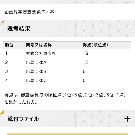
企画提案審査要領のとおり
選考結果
順位
商号又は名称
得点（順位点）
1
株式会社東広社
18
2
応募団体A
12
3
応募団体B
8
4
応募団体C
0
得点は、審査委員毎の順位点（1位：5点、2位：3点、3位：1点）
を集計したもの。
添付ファイル