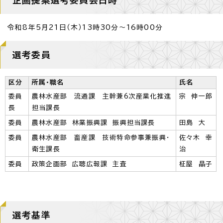
令和8年5月21日（木）13時30分～16時00分
選考委員
区分
所属・職名
氏名
委員
農林水産部 流通課 主幹兼6次産業化推進
宗 伸一郎
長
担当課長
委員
農林水産部 林業振興課 振興担当課長
田島 大
委員
農林水産部 畜産課 技術特命参事兼振興・
佐々木 幸
衛生課長
治
委員
政策企画部 広聴広報課 主査
柾屋 晶子
選考基準